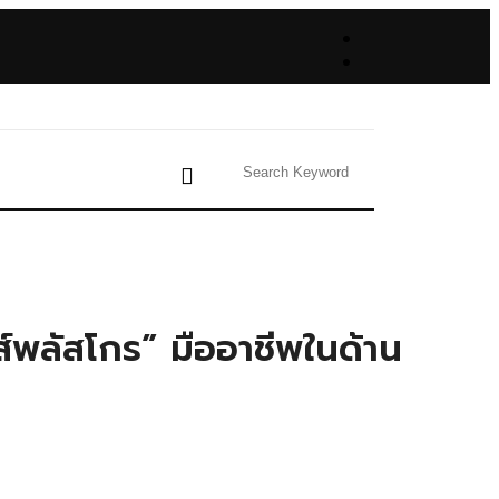
์พลัสโกร” มืออาชีพในด้าน