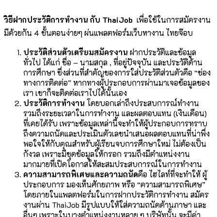
วิธีฝากประวัติการทำงาน กับ
ThaiJob
เพื่อใช้ในการสมัครงาน
มีด้วยกัน 4 ขั้นตอนง่ายๆ ผ่นแพลตฟอร์มเว็บหางาน ไทยจ๊อบ
ประวัติส่วนตัวเตรียมสมัครงาน
ฝากประวัติและข้อมูล
ทั่วไป ได้แก่ ชื่อ – นามสกุล , ที่อยู่ปัจจุบัน และประวัติด้าน
การศึกษา ซึ่งส่วนที่สำคัญของการใส่ประวัติส่วนตัวคือ “ช่อง
ทางการติดต่อ” หากทางผู้ประกอบการผ่านมาเจอข้อมูลของ
เรา เขาก็จะติดต่อเราไปได้นั้นเอง
ประวัติการทำงาน
โดยบอกเล่าถึงประสบการณ์ทำงาน
รวมถึงระยะเวลาในการทำงาน และผลตอบแทน (เงินเดือน)
ที่เคยได้รับ เพราะข้อมูลเหล่านี้จะทำให้ผู้ประกอบการทราบ
ถึงความถนัดและประเมินตัวเลขนำเสนอผลตอบแทนที่น่าพึ่ง
พอใจให้กับคุณสำหรับผู้เรียนจบการศึกษาใหม่ ไม่ต้องเป็น
กังวล เพราะมีชุดข้อมูลให้กรอก รวมถึงมีตำแหน่งงาน
มากมายที่เปิดโอกาสให้สะสมประสบการณ์ในการทำงาน
ความสามารถพิเศษและความถนัด
คือ ไฮไลท์ที่จะทำให้ ผู้
ประกอบการ มองเห็นศักยภาพ หรือ “ความสามารถพิเศษ”
โดยภายในแพลตฟอร์มในการฝากประวัติการทำงาน สมัคร
งานผ่าน ThaiJob มีรูปแบบให้ใส่ความถนัดด้านภาษา และ
อื่นๆ เพราะในบางตำแหน่งงานหลาย ๆ บริษัทนั้น จะมีค่า