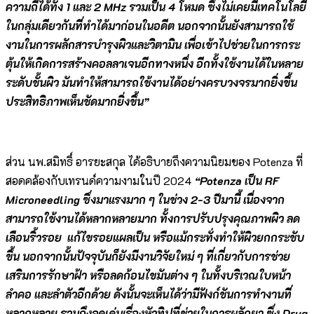
ความถี่ได้ทั้ง 1 และ 2 MHz รวมเป็น 4 โหมด ซึ่งไม่เคยมีเทคโนโลยี
ในกลุ่มเดียวกันที่ทำได้มาก่อนในอดีต นอกจากนั้นยังสามารถใช้
งานในการผลักสารบำรุงผิวและวิตามิน เพื่อเข้าไปช่วยในการกระ
ตุ้นให้เกิดการสร้างคอลลาเจนอีกทางหนึ่ง อีกทั้งใช้งานได้ในหลาย
ระดับชั้นผิว มันทำให้สามารถใช้งานได้อย่างครบวงจรมากยิ่งขึ้น
ประสิทธิภาพเห็นชัดมากยิ่งขึ้น”
ส่วน นพ.สมิทธิ์ อารยะสกุล ได้อธิบายถึงความนิยมของ Potenza ที่
สอดคล้องกับเทรนด์ความงามในปี 2024
“Potenza เป็น RF
Microneedling ซึ่งมาแรงมาก ๆ ในช่วง 2-3 ปีมานี้ เนื่องจาก
สามารถใช้งานได้หลากหลายมาก ทั้งการปรับปรุงคุณภาพผิว ลด
เลือนริ้วรอย แก้ไขรอยแผลเป็น หรือแม้กระทั่งทำให้ผิวยกกระชับ
ขึ้น นอกจากนั้นปัจจุบันก็ยังมีงานวิจัยใหม่ ๆ ที่เกี่ยวกับการช่วย
เสริมการรักษาฝ้า หรือลดก้อนไขมันต่าง ๆ ในทั้งบริเวณใบหน้า
ลำคอ และลำตัวอีกด้วย ดังนั้นจะเห็นได้ว่ามีฟังก์ชันการทำงานที่
หลากหลาย รวมถึงจุดเด่นเรื่องหัวทิปที่ช่วยในการผลักยา ซึ่ง Drug