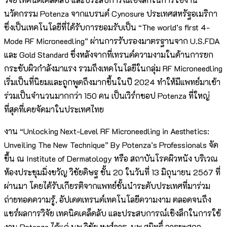
นวัตกรรม Potenza จากแบรนด์ Cynosure ประเทศสหรัฐอเมริกา
ซึ่งเป็นเทคโนโลยีที่ได้รับการยอมรับเป็น “The world’s first 4-
Mode RF Microneedling” ผ่านการรับรองมาตรฐานจาก U.S.FDA
และ Gold Standard ซึ่งหลังจากที่เทรนด์ความงามในด้านการยก
กระชับผิวกำลังมาแรง รวมถึงเทคโนโลยีในกลุ่ม RF Microneedling
เริ่มเป็นที่นิยมและถูกพูดถึงมากขึ้นในปี 2024 ทำให้มีแพทย์มาเข้า
ร่วมเป็นจำนวนมากกว่า 150 คน เป็นเวิร์กชอป Potenza ที่ใหญ่
ที่สุดที่เคยจัดมาในประเทศไทย
งาน “Unlocking Next-Level RF Microneedling in Aesthetics:
Unveiling The New Technique” By Potenza’s Professionals จัด
ขึ้น ณ Institute of Dermatology หรือ สถาบันโรคผิวหนัง บริเวณ
ห้องประชุมมิ่งขวัญ วิชัยดิษฐ ชั้น 20 ในวันที่ 13 มิถุนายน 2567 ที่
ผ่านมา โดยได้รับเกียรติจากแพทย์ชั้นนำระดับประเทศที่มาร่วม
ถ่ายทอดความรู้, อัปเดตเทรนด์เทคโนโลยีความงาม ตลอดจนถึง
แชร์ผลการวิจัย เทคนิคเคล็ดลับ และประสบการณ์เชิงลึกในการใช้
งาน Potenza ได้แก่ นพ.วิชัย หงส์จารุ, นพ.สมิทธิ์ อารยะสกุล,