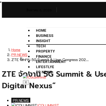
สิงหาคม 6, 2026
HOME
BUSINESS
INSIGHT
TECH
Home
PROPERTY
PR NEWS
FINANCE
ZTE จัดงาน 5G Summit & User Congress 202…
ENTERTAINMENT
LIFESTLYE
ZTE จัดงาน 5G Summit & Use
PR NEWS
Digital Nexus”
X
PR NEWS
ICOLUMNIST