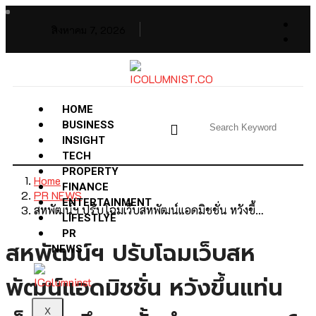
สิงหาคม 7, 2026
HOME
BUSINESS
INSIGHT
TECH
PROPERTY
Home
FINANCE
PR NEWS
ENTERTAINMENT
สหพัฒน์ฯ ปรับโฉมเว็บสหพัฒน์แอดมิชชั่น หวังขึ้…
LIFESTLYE
PR
สหพัฒน์ฯ ปรับโฉมเว็บสห
NEWS
พัฒน์แอดมิชชั่น หวังขึ้นแท่น
X