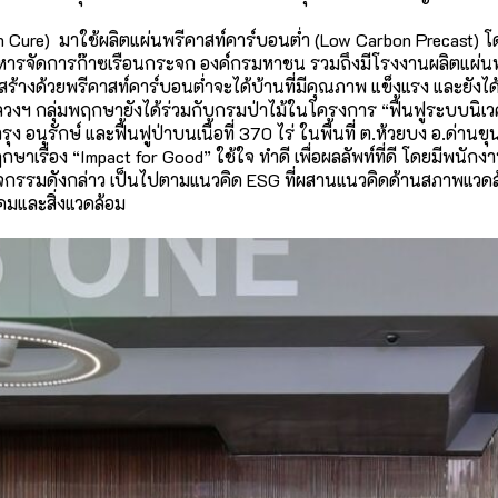
n Cure) มาใช้ผลิตแผ่นพรีคาสท์คาร์
บอนต่ำ (Low Carbon Precast) โ
ารจัดการก๊าซเรื
อนกระจก องค์กรมหาชน รวมถึงมีโรงงานผลิตแผ่นพ
สร้างด้วยพรีคาสท์คาร์
บอนต่ำจะได้บ้านที่มีคุณภาพ แข็งแรง และยังได
ลวงฯ กลุ่มพฤกษายังได้ร่วมกับกรมป่
าไม้ในโครงการ “ฟื้นฟูระบบนิเวศเ
นุรักษ์ และฟื้นฟูป่าบนเนื้อที่ 370 ไร่ ในพื้นที่ ต.ห้วยบง อ.ด่าน
รื่อง “Impact for Good” ใช้ใจ ทำดี เพื่อผลลัพท์ที่ดี โดยมีพนักงา
ิจกรรมดังกล่าว เป็นไปตามแนวคิด ESG ที่ผสานแนวคิดด้านสภาพแวดล
คมและสิ่
งแวดล้อม