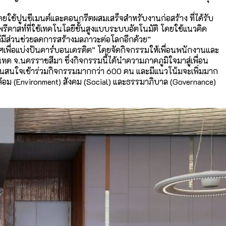
ดยใช้ปูนซีเมนต์และคอนกรี
ตผสมเสร็จสำหรับงานก่อสร้าง ที่ได้รับ
รีคาสท์
ที่ใช้เทคโนโลยีขั้นสู
งแบบระบบอัตโนมัติ โดยใช้แนวคิด
้มีส่วนช่วยลดการสร้
างมลภาวะต่อโลกอีกด้วย”
พื่อแบ่งปั
นคาร์บอนเครดิต” โดยจัดกิจกรรมให้เพื่อนพนั
กงานและ
ขุนทด จ.นครราชสีมา ซึ่งกิจกรรมนี้ได้นำความภาคภูมิ
ใจมาสู่เพื่อน
นสนใจเข้าร่วมกิ
จกรรมมากกว่า 600 คน และมีแนวโน้มจะเพิ่มมาก
้อม (Environment) สังคม (Social) และธรรมาภิบาล (Governance)