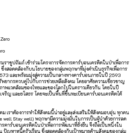
ero
บรมราชูปถัมภ์ เข้าร่วมโครงการจัดการคาร์
บอนเครดิตในป่าเพื่อการ
 ซึ่งสอดคล้องกับนโยบายของกลุ่
มพฤกษาที่มุ่งดำเนินธุรกิจเพื่
อการ
3 และพร้อมมุ่งสู่ความเป็
นกลางทางคาร์บอนภายในปี 2593
ัพยากรควบคู่ไปกับการช่
วยเหลือสังคม โดยอาศัยความเชี่ยวชาญ
ภาพแวดล้
อมของไทยและของโลกไปในคราวเดี
ยวกัน โดยในปี
ริญ และยโสธร โดยจะเป็นพื้นที่ขึ้นทะเบี
ยนคาร์บอนเครดิตได้
คม เราต้องการทำให้สังคมนี้น่าอยู่
และส่งเสริมให้สังคมอบอุ่น ทุกคน
ve well Stay well) พฤกษามีความมุ่งมั่นในการเป็นผู้
นำด้วยการลด
ารคาร์
บอนเครดิตในป่าเพื่อการพัฒนาที่
ยั่งยืน จึงถือเป็นหนึ่งใน
ัญหาหนี้ครัวเรือน ซึ่งสอดคล้องกับเป้าหมายด้านสั
งคมของกลุ่ม