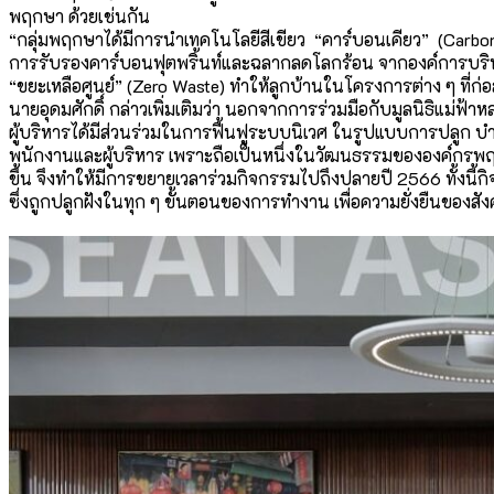
พฤกษา ด้วยเช่นกัน
“กลุ่มพฤกษาได้มีการนำเทคโนโลยี
สีเขียว “คาร์บอนเคียว” (Carbo
การรับรองคาร์บอนฟุ
ตพริ้นท์และฉลากลดโลกร้อน จากองค์การบริห
“ขยะเหลือศูนย์” (Zero Waste) ทำให้ลูกบ้านในโครงการต่าง ๆ ที่ก่อ
นายอุดมศักดิ์ กล่าวเพิ่มเติมว่า นอกจากการร่วมมือกับมูลนิธิแม่
ฟ้าห
ผู้บริหารได้มีส่วนร่
วมในการฟื้นฟูระบบนิเวศ ในรูปแบบการปลูก บำรุง อ
พนักงานและผู้บริ
หาร เพราะถือเป็นหนึ่งในวั
ฒนธรรมขององค์กรพฤกษาเ
ขึ้น จึงทำให้มีการขยายเวลาร่วมกิ
จกรรมไปถึงปลายปี 2566 ทั้งนี้ก
ซึ่งถูกปลูกฝังในทุก ๆ ขั้นตอนของการทำงาน เพื่อความยั่งยืนของสัง