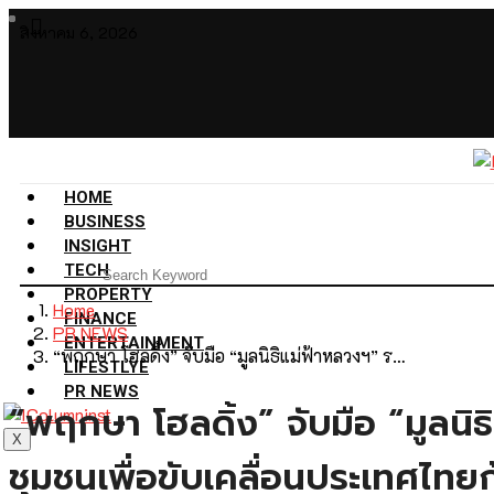
สิงหาคม 6, 2026
HOME
BUSINESS
INSIGHT
TECH
PROPERTY
Home
FINANCE
PR NEWS
ENTERTAINMENT
“พฤกษา โฮลดิ้ง” จับมือ “มูลนิธิแม่ฟ้าหลวงฯ” ร…
LIFESTLYE
PR NEWS
“พฤกษา โฮลดิ้ง” จับมือ “มูลนิ
X
ชุมชนเพื่อขับเคลื่อนประเทศไทยก