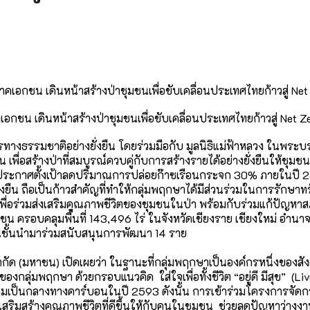
เอกชน เดินหน้าสร้างป่าชุมชนเพื่อขับเคลื่อนประเทศไทยก้าวสู่ Net Z
รทางธรรมชาติอย่
างยั่งยืน โดยร่วมมือกับ มูลนิธิแม่ฟ้าหลวง ในพระ
เพื่อสร้างป่าที่สมบูรณ์ควบคู่
กับการสร้างรายได้อย่างยั่งยื
นให้ชุมชน
ประกาศตั้งเป้าลดปริ
มาณการปล่อยก๊าซเรือนกระจก 30% ภายในปี 257
ั่งยืน ถือเป็นก้าวสำคัญที่ทำให้กลุ่
มพฤกษาได้มีส่วนร่วมในการรั
กษาทร
่อร่วมส่งเสริมคุ
ณภาพชีวิตของชุมชนในป่า พร้อมกับร่วมแก้ปัญหาส
รอบคลุมพื้นที่ 143,496 ไร่ ในจังหวัดเชียงราย เชียงใหม่ อำนาจเจ
นชั้นนำมาร่วมสนั
บสนุนการพัฒนา 14 ราย
ากัด (มหาชน) เปิดเผยว่า ในฐานะที่กลุ่มพฤกษาเป็นองค์
กรหนึ่งของสัง
ของกลุ่มพฤกษา ด้วยกรอบแนวคิด ใส่ใจเพื่อทั้งชีวิต “อยู่ดี มีสุข” (Li
มเป็
นกลางทางคาร์บอนในปี 2593 ดังนั้น การเข้าร่วมโครงการจัดก
ยเสริมสร้
างคุณภาพชีวิตที่ดีขึ้นให้กั
บคนในชุมชน ช่วยลดปัญหาว่างงาน ป