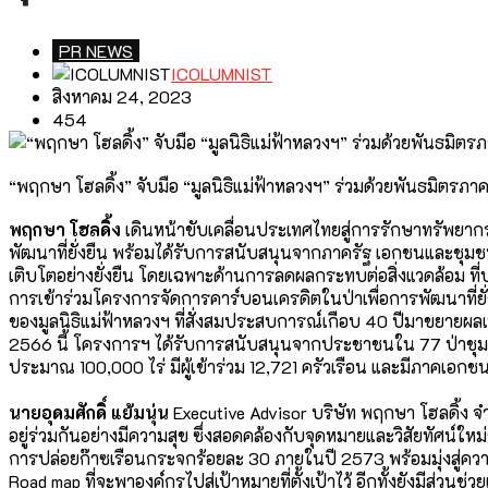
PR NEWS
ICOLUMNIST
สิงหาคม 24, 2023
454
“พฤกษา โฮลดิ้ง” จับมือ “มูลนิธิแม่ฟ้าหลวงฯ” ร่วมด้วยพันธมิตรภาค
พฤกษา โฮลดิ้ง
เดินหน้าขับเคลื่อนประเทศไทยสู่
การรักษาทรัพยาก
พัฒนาที่
ยั่งยืน พร้อมได้รับการสนับสนุนจากภาครั
ฐ เอกชนและชุมชน 
เติบโตอย่างยั่งยืน โดยเฉพาะด้านการลดผลกระทบต่อสิ่
งแวดล้อม ที่
การเข้าร่วมโครงการจัดการคาร์
บอนเครดิตในป่าเพื่อการพัฒนาที่
ย
ของมูลนิ
ธิแม่ฟ้าหลวงฯ ที่สั่งสมประสบการณ์เกือบ 40 ปีมาขยายผลเพื
2566 นี้ โครงการฯ ได้รับการสนับสนุนจากประชาชนใน 77 ป่าชุมชน ค
ประมาณ 100,000 ไร่ มีผู้เข้าร่วม 12,721 ครัวเรือน และมีภาคเอกช
นายอุดมศักดิ์ แย้มนุ่น
Executive Advisor บริษัท พฤกษา โฮลดิ้ง จํ
อยู่ร่วมกันอย่างมีความสุข ซึ่งสอดคล้องกับจุดหมายและวิสั
ยทัศน์ใหม่
การปล่อยก๊าซเรื
อนกระจกร้อยละ 30 ภายในปี 2573 พร้อมมุ่งสู่ควา
Road map ที่จะพาองค์กรไปสู่เป้าหมายที่
ตั้งเป้าไว้ อีกทั้งยังมีส่วนช่ว