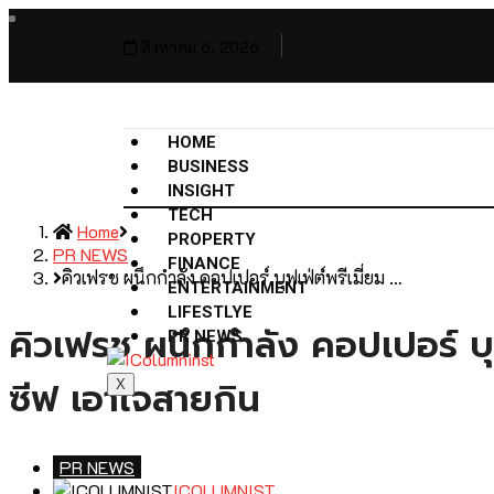
สิงหาคม 6, 2026
HOME
BUSINESS
INSIGHT
TECH
Home
PROPERTY
PR NEWS
FINANCE
คิวเฟรช ผนึกกำลัง คอปเปอร์ บุฟเฟ่ต์พรีเมี่ยม …
ENTERTAINMENT
LIFESTLYE
คิวเฟรช ผนึกกำลัง คอปเปอร์ บุ
PR NEWS
ซีฟ เอาใจสายกิน
X
PR NEWS
ICOLUMNIST