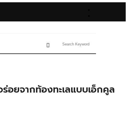
มอร่อยจากท้องทะเลแบบเอ็กคูล