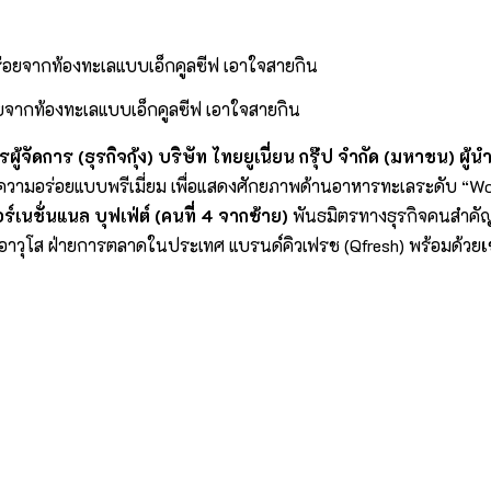
่อยจากท้องทะเลแบบเอ็กคูลซีฟ เอาใจสายกิน
้จัดการ (ธุรกิจกุ้ง) บริษัท ไทยยูเนี่ยน กรุ๊ป จำกัด (มหาชน) ผู
วามอร่อยแบบพรีเมี่ยม เพื่อแสดงศักยภาพด้
านอาหารทะเลระดับ “
Wo
อร์เนชั่นแนล บุฟเฟ่ต์ (คนที่ 4 จากซ้าย)
พันธมิตรทางธุรกิจคนสำคั
ดการอาวุโส ฝ่ายการตลาดในประเทศ แบรนด์คิวเฟรช (
Qfresh)
พร้อมด้วย
เ