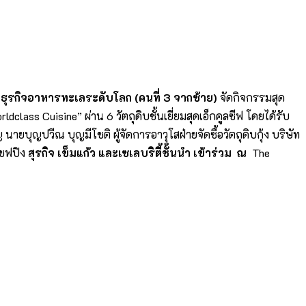
้นำธุรกิจอาหารทะเลระดับโลก (คนที่ 3 จากซ้าย)
จัดกิจกรรมสุด
rldclass Cuisine
” ผ่าน 6 วัตถุดิบชั้นเยี่ยมสุดเอ็กคูลซี
ฟ โดยได้รับ
ญ
นายบุญปวีณ บุญมีโชติ ผู้จัดการอาวุโสฝ่ายจัดซื้อวั
ตถุดิบกุ้ง บริษัท
ชฟปิง
สุรกิจ เข็มแก้ว และเซเลบริตี้ชั้นนำ เข้าร่วม
ณ
The