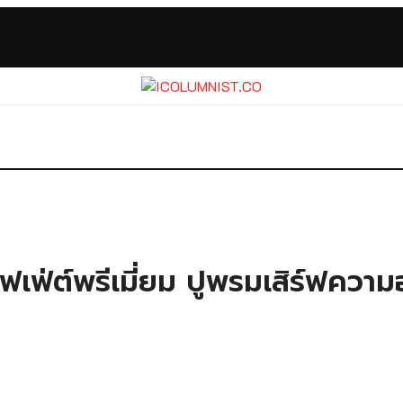
ฟเฟ่ต์พรีเมี่ยม ปูพรมเสิร์ฟควา