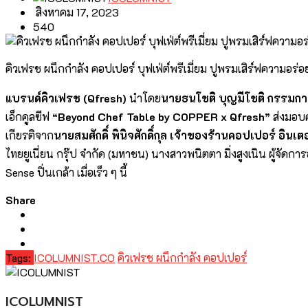
สิงหาคม 17, 2023
540
คิวเฟรช ผนึกกำลัง คอปเปอร์ บุฟเฟ่ต์พรีเมี่ยม ปูพรมเสิร์ฟความอร
แบรนด์คิวเฟรช (
Qfresh)
นำโดย
นายธนโชติ บุญมีโชติ กรรมการผู
เอ็กคูลซีฟ
“
Beyond Chef Table by COPPER x Qfresh”
ส่งมอบค
เกียรติจาก
นายสมศักดิ์ พินิจศักดิ์กุล เจ้าของร้านคอปเปอร์ อินเต
ไทยยูเนี่ยน กรุ๊ป จำกัด (มหาชน) นางสาวพนิตตา มิ่งสูงเนิน ผู้จั
Sense
ปิ่นเกล้า เมื่อเร็ว ๆ นี้
Share
Tags:
ICOLUMNIST.CO
คิวเฟรช ผนึกกำลัง คอปเปอร์
ICOLUMNIST