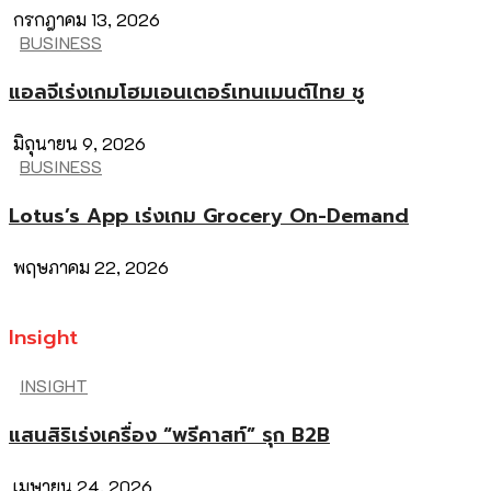
กรกฎาคม 13, 2026
BUSINESS
แอลจีเร่งเกมโฮมเอนเตอร์เทนเมนต์ไทย ชู
มิถุนายน 9, 2026
BUSINESS
Lotus’s App เร่งเกม Grocery On-Demand
พฤษภาคม 22, 2026
Insight
INSIGHT
แสนสิริเร่งเครื่อง “พรีคาสท์” รุก B2B
เมษายน 24, 2026