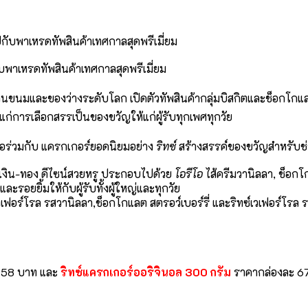
ับพาเหรดทัพสินค้าเทศกาลสุดพรีเมี่ยม
้านขนมและของว่างระดับโลก เปิดตัวทัพสินค้ากลุ่มบิสกิตและช็อกโกแล
แก่การเลือกสรรเป็นของขวัญให้แก่ผู้รับทุกเพศทุกวัย
ือร่วมกับ แครกเกอร์ยอดนิยมอย่าง
ริทซ์
สร้างสรรค์ของขวัญสำหรับช่ว
ำเงิน-ทอง ดีไซน์สวยหรู ประกอบไปด้วย
โอรีโอ
ไส้ครีมวานิลลา, ช็อกโ
อยยิ้มให้กับผู้รับทั้งผู้ใหญ่และทุกวัย
เฟอร์โรล รสวานิลลา,ช็อกโกแลต สตรอว์เบอร์รี่ และริทซ์เวเฟอร์โรล รสช
า 58 บาท และ
ริทซ์แครกเกอร์ออริจินอล 300 กรัม
ราคากล่องละ 67 