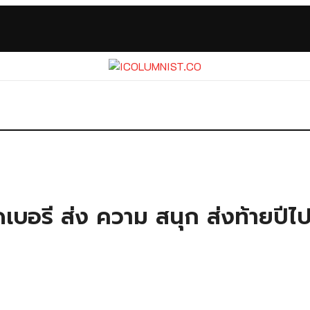
เบอรี ส่ง ความ สนุก ส่งท้ายปี