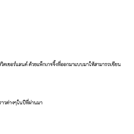
วิตเซอร์แลนด์ ด้วยแพ็กเกจจิ้งที่ออกมาแบบมาให้สามารถเขียน
าวต่างๆในปีที่ผ่านมา