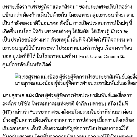
เพราะเชื่อว่า “เศรษฐกิจ” และ “สังคม” ของประเทศจะเติบโตอย่าง
แข็งแกร่ง ต้องก้าวเดินไปด้วยกัน โดยเฉพาะกลุ่มเยาวชน ที่จะกลาย
เป็นกำลังของชาติในอนาคต ดังนั้น การเปิดประสบการณ์ใหม่ๆ ที่
เกิดขึ้นบนโลก ให้กับเยาวชนต่างๆ ได้สัมผัส..ได้เรียนรู้ นับว่า จะ
เป็นประโยชน์อย่างมาก ด้วยเหตุนี้ เอ็นที จึงได้จัดให้มีกิจกรรม พา
เยาวชน มูลนิธิบ้านพระพร ไปชมภาพยนตร์การ์ตูน เรื่อง ดราก้อน
บอล ซูเปอร์ ฮีโร่ ในโรงภาพยนตร์ NT First Class Cinema ณ
ศูนย์การค้าเซ็นทรัลเวิลด์
นายสุรพล แน่งน้อย ผู้ช่วยผู้จัดการฝ่ายประชาสัมพันธ์และสื่
นายสุรพล แน่งน้อย
ผู้ช่วยผู้จัดการฝ่ายประชาสัมพันธ์และสื่อสาร
องค์กร บริษัท โทรคมนาคมแห่งชาติ จำกัด (มหาชน) หรือ เอ็นที
(NT) กล่าวว่า “บรรยากาศของสังคมโดยรวมในช่วงที่ผ่านมา ค่อน
ข้างอยู่ในสภาวะตึงเครียดจากสภาวการณ์ต่างๆ เมื่อความตึงเครียด
เริ่มผ่อนคลาย เอ็นที เห็นความสำคัญต่อการเปิดประสบการณ์ให้
กับกลุ่มเยาวชน โดยเริ่มจากการนำเยาวชนจาก มูลนิธิบ้านพระพร