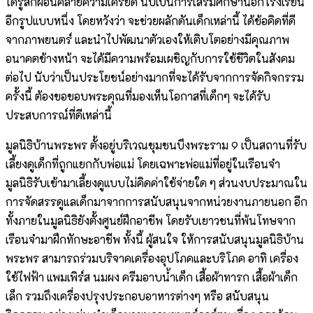
ได้รู้สึกผ่อนคลายความเครียด นับเป็นการเสริมศึกษานอกโรงเรียน
อีกรูปแบบหนึ่ง โดยหวังว่า จะช่วยผลักดันเด็กเหล่านี้ ได้ข้อคิดที่ดี
จากภาพยนตร์ และนำไปพัฒนาตัวเองให้เติบโตอย่างมีคุณภาพ
อนาคตข้างหน้า จะได้มีความพร้อมเผชิญกับการใช้ชีวิตในสังคม
ต่อไป นับว่าเป็นประโยชน์อย่างมากที่จะได้รับจากการจัดกิจกรรม
ครั้งนี้ ต้องขอขอบพระคุณที่มองเห็นโอกาสที่เด็กๆ จะได้รับ
ประสบการณ์ที่ดีเหล่านี้
มูลนิธิบ้านพระพร ตั้งอยู่บริเวณชุมชนบึงพระราม 9 เป็นสถานที่รับ
เลี้ยงดูเด็กที่ถูกแยกกับพ่อแม่ โดยเฉพาะพ่อแม่ที่อยู่ในเรือนจำ
มูลนิธิรับเข้ามาเลี้ยงดูแบบไม่คิดค่าใช้จ่ายใด ๆ ส่วนงบประมาณใน
การจัดสรรดูแลเด็กมาจากการสนับสนุนจากหน่วยงานภายนอก อีก
ทั้งภายในมูลนิธิยังตั้งศูนย์ฝึกอาชีพ โดยรับเยาวชนที่พ้นโทษจาก
เรือนจำมาฝึกทักษะอาชีพ ทั้งนี้ ผู้สนใจ ให้การสนับสนุนมูลนิธิบ้าน
พระพร สามารถร่วมบริจาคเครื่องอุปโภคและบริโภค อาทิ เครื่อง
ใช้ไฟฟ้า แพมเพิร์ส นมผง ครีมอาบน้ำเด็ก เสื้อผ้าทารก เสื้อผ้าเด็ก
เล็ก รวมถึงเครื่องปรุงประกอบอาหารต่างๆ หรือ สนับสนุน