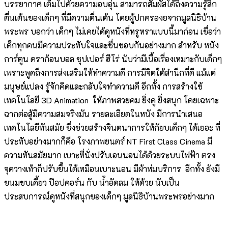
บรรยากาศ เต็มไปด้วยความอบอุ่น สามารถสัมผัสได้ถึงความรู้สึก
ตื่นเต้นของเด็กๆ ที่มีความตื่นเต้น โดยผู้ปกครองยจากมูลนิธิบ้าน
พระพร บอกว่า เด็กๆ ไม่เคยได้ดูหนังที่หรูหราแบบนี้มาก่อน เชื่อว่า
เด็กทุกคนมีความประทับใจและชื่นชอบกันอย่างมาก สำหรับ หนัง
การ์ตูน ดราก้อนบอล ซุปเปอร์ ฮีโร่ นับว่ามีเนื้อเรื่องเหมาะกับเด็กๆ
เพราะพูดถึงการส่งเสริมให้ทำความดี การมีจิตใต้สำนึกที่ดี แม้แต่
มนุษย์แปลง รู้จักคิดและกลับใจทำความดี อีกทั้ง การสร้างใช้
เทคโนโลยี 3D Animation ให้ภาพสวยคม ยิ่งดู ยิ่งสนุก โดยเฉพาะ
ฉากต่อสู้มีความสมจริงมัน รายละเอียดในหนัง มีการนำเสนอ
เทคโนโลยีทันสมัย ซึ่งช่วยสร้างจินตนาการให้กัยบเด็กๆ ได้เยอะ ที่
ประทับอย่างมากก็คือ โรงภาพยนตร์ NT First Class Cinema มี
ความทันสมัยมาก เบาะที่นั่งปรับเอนนอนได้ด้วยระบบไฟฟ้า ตรง
จุดวางเท้าก็ปรับขึ้นได้เหมือนเบาะนอน มีผ้าห่มบริการ อีกทั้ง ยังมี
ขนมขบเคี้ยว ป๊อปคอร์น กับ น้ำอัดลม ให้ด้วย นับเป็น
ประสบการณ์ดูหนังที่สนุกของเด็กๆ มูลนิธิบ้านพระพรอย่างมาก