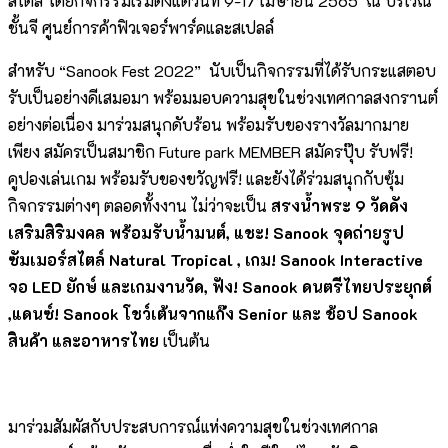
สไตล์ โดยกิจกรรมเริ่มตั้งแต่วันที่ 9-17 เมษายน 2565 ณ บริเวณ
ชั้นจี ศูนย์การค้าฟิวเจอร์พาร์คและสเปลล์
สำหรับ “Sanook Fest 2022” นับเป็นกิจกรรมที่ได้รับกระแสตอบ
รับเป็นอย่างดีเสมอมา พร้อมมอบความสุขในช่วงเทศกาลสงกรานต์
อย่างต่อเนื่อง มาร่วมสนุกดับร้อน พร้อมรับของรางวัลมากมาย
เพียง สมัครเป็นสมาชิก Future park MEMBER สมัครปุ๊บ รับฟรี!
คูปองเล่นเกม พร้อมรับของขวัญฟรี! และยังได้ร่วมสนุกกับซุ้ม
กิจกรรมต่างๆ ตลอดทั้งงาน ไม่ว่าจะเป็น
สรงน้ำพระ 9 วัดดัง
เสริมสิริมงคล พร้อมรับน้ำมนต์
, แชะ! Sanook จุดถ่ายรูป
ซัมเมอร์สไตล์ Natural Tropical , เกม! Sanook Interactive
จอ LED ยักษ์ และเกมงานวัด, ฟัง! Sanook ดนตรีไทยประยุกต์
,แดนซ์! Sanook โชว์เต้นจากแก๊ง Senior และ ช้อป Sanook
สินค้า และอาหารไทย
เป็นต้น
มาร่วมสัมผัสกับประสบการณ์แห่งความสุขในช่วงเทศกาล