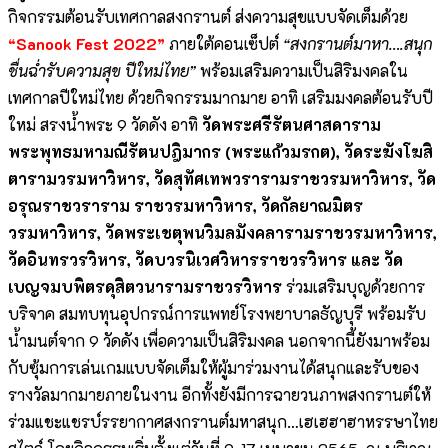
กิจกรรมต้อนรับเทศกาลสงกรานต์ ส่งความสุขแบบจัดเต็มด้วย
“Sanook Fest 2022”
ภายใต้คอนเซ็ปต์
“สงกรานต์มาหา….สนุก
ชื่นฉ่ำรับความสุข ปีใหม่ไทย”
พร้อมเสริมความเป็นสิริมงคลใน
เทศกาลปีใหม่ไทย ด้วยกิจกรรมมากมาย อาทิ เสริมมงคลต้อนรับปี
ใหม่ สรงน้ำพระ 9 วัดดัง อาทิ
วัดพระศรีรัตนศาสดาราม
พระพุทธมหามณีรัตนปฎิมากร (พระแก้วมรกต)
, วัดระฆังโฆสิ
ตารามวรมหาวิหาร, วัดสุทัศเทพวรารามราชวรมหาวิหาร, วัด
อรุณราชวราราม ราชวรมหาวิหาร, วัดกัลยาณมิตร
วรมหาวิหาร, วัดพระเชตุพนวิมลมังคลารามราชวรมหาวิหาร,
วัดอินทรวรวิหาร, วัดบวรนิเวศวิหารราชวรวิหาร และ วัด
เบญจมบพิตรดุสิตวนารามราชวรวิหาร
ร่วมเสริมบุญด้วยการ
บริจาค สมทบทุนอุปกรณ์การแพทย์โรงพยาบาลธัญบุรี พร้อมรับ
น้ำมนต์จาก 9 วัดดัง เพื่อความเป็นสิริมงคล นอกจากนี้ยังมาพร้อม
กับซุ้มการเล่นเกมแบบจัดเต็มให้ผู้มาร่วมงานได้สนุกและรับของ
รางวัลมากมายภายในงาน อีกทั้งยังมีการฉายวนภาพสงกรานต์ให้
ร่วมแชะแชรบ์รรยากาศสงกรานต์มหาสนุก…เฮเฮฮาฮาหรรษาไทย