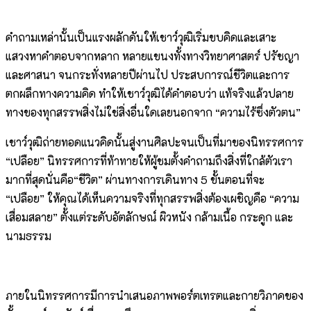
คำถามเหล่านั้นเป็นแรงผลักดันให้เชาว์วุฒิเริ่มขบคิดและเสาะ
แสวงหาคำตอบจากหลาก หลายแขนงทั้งทางวิทยาศาสตร์ ปรัชญา
และศาสนา จนกระทั่งหลายปีผ่านไป ประสบการณ์ชีวิตและการ
ตกผลึกทางความคิด ทำให้เชาว์วุฒิได้คำตอบว่า แท้จริงแล้วปลาย
ทางของทุกสรรพสิ่งไม่ใช่สิ่งอื่นใดเลยนอกจาก “ความไร้ซึ่งตัวตน”
เชาว์วุฒิถ่ายทอดแนวคิดนั้นสู่งานศิลปะจนเป็นที่มาของนิทรรศการ
“เปลือย” นิทรรศการที่ท้าทายให้ผู้ชมตั้งคำถามถึงสิ่งที่ใกล้ตัวเรา
มากที่สุดนั่นคือ“ชีวิต” ผ่านทางการเดินทาง 5 ขั้นตอนที่จะ
“เปลือย” ให้คุณได้เห็นความจริงที่ทุกสรรพสิ่งต้องเผชิญคือ “ความ
เสื่อมสลาย” ตั้งแต่ระดับอัตลักษณ์ ผิวหนัง กล้ามเนื้อ กระดูก และ
นามธรรม
ภายในนิทรรศการมีการนำเสนอภาพพอร์ตเทรตและกายวิภาคของ