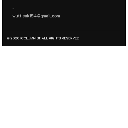
-
wuttisak154@gmail.com
© 2020 ICOLUMNIST. ALL RIGHTS RESERVED.