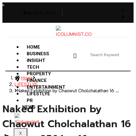
สิงหาคม 9, 2026
HOME
BUSINESS
INSIGHT
TECH
PROPERTY
Home
FINANCE
LIFESTLYE
ENTERTAINMENT
Naked Exhibition by Chaowut Cholchalathan 16 …
LIFESTLYE
PR
Naked Exhibition by
NEWS
Chaowut Cholchalathan 16
X