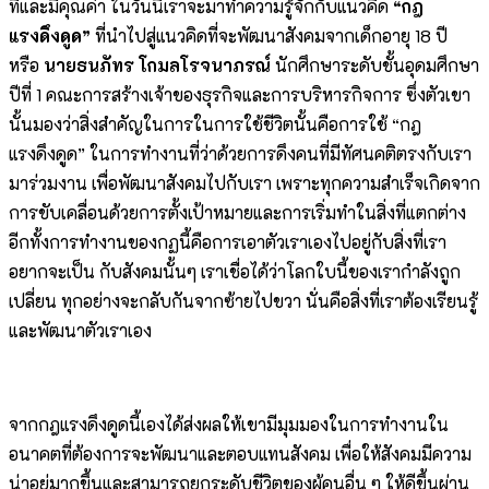
ที่และมีคุณค่า ในวันนี้เราจะมาทำความรู้จักกับแนวคิด
“กฎ
แรงดึงดูด”
ที่นำไปสู่แนวคิดที่จะพัฒนาสังคมจากเด็กอายุ 18 ปี
หรือ
นายธนภัทร โกมลโรจนาภรณ์
นักศึกษาระดับชั้นอุดมศึกษา
ปีที่ 1 คณะการสร้างเจ้าของธุรกิจและการบริหารกิจการ ซึ่งตัวเขา
นั้นมองว่าสิ่งสำคัญในการในการใช้ชีวิตนั้นคือการใช้ “กฎ
แรงดึงดูด” ในการทํางานที่ว่าด้วยการดึงคนที่มีทัศนคติตรงกับเรา
มาร่วมงาน เพื่อพัฒนาสังคมไปกับเรา เพราะทุกความสําเร็จเกิดจาก
การขับเคลื่อนด้วยการตั้งเป้าหมายและการเริ่มทําในสิ่งที่แตกต่าง
อีกทั้งการทํางานของกฏนี้คือการเอาตัวเราเองไปอยู่กับสิ่งที่เรา
อยากจะเป็น กับสังคมนั้นๆ เราเชื่อได้ว่าโลกใบนี้ของเรากําลังถูก
เปลี่ยน ทุกอย่างจะกลับกันจากซ้ายไปขวา นั่นคือสิ่งที่เราต้องเรียนรู้
และพัฒนาตัวเราเอง
จากกฎแรงดึงดูดนี้เองได้ส่งผลให้เขามีมุมมองในการทำงานใน
อนาคตที่ต้องการจะพัฒนาและตอบแทนสังคม เพื่อให้สังคมมีความ
น่าอยู่มากขึ้นและสามารถยกระดับชีวิตของผู้คนอื่น ๆ ให้ดีขึ้นผ่าน