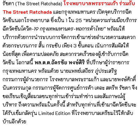
รัชดา (The Street Ratchada)
โรงพยาบาลพระรามเก้า ร่วมกับ
The Street Ratchada
และกรุงเทพมหานคร เปิดจุดบริการฉีด
วัคซีนนอกโรงพยาบาล ซึ่งเป็น 1 ใน 25
“หน่วยความร่วมมือบริการ
ฉีดวัคซีนโควิด-19 กรุงเทพมหานคร-หอการค้าไทย”
พร้อมให้
บริการด้วยการนำระบบการจัดการเข้ามาช่วยอำนวยความสะดวก
ด้วยกระบวนการ สั้น กระชับ เพียง 3 ขั้นตอน เน้นการสัมผัสให้
น้อยที่สุด เพื่อความปลอดภัย สะดวกรวดเร็วของผู้เข้ารับการฉีด
วัคซีน โอกาสนี้
พล.ต.ต.อัครชัย พงษ์ศิริ
ที่ปรึกษาผู้ว่าราชการ
กรุงเทพมหานคร พร้อมด้วย นายแพทย์เสถียร ภู่ประเสริฐ
กรรมการผู้อำนวยการ โรงพยาบาลพระรามเก้า และนายพงษ์ศักดิ์
นันตวรรณกุล กรรมการผู้จัดการศูนย์การค้า เดอะ สตรีท รัชดา จึง
ขอเรียนเชิญสื่อมวลซนทุกท่านเข้าร่วมทำข่าว และสัมภาษณ์ผู้
บริหาร ถึงความพร้อมในครั้งนี้ สำหรับทุกท่านที่เข้ามาฉีดวัคซีนจะ
ได้รับเข็มกลัดรุ่น Limited Edition ที่โรงพยาบาลเตรียมไว้ให้กลับ
บ้านอีกด้วย