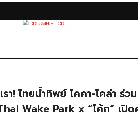
เรา! ไทยน้ำทิพย์ โคคา-โคล่า ร่
hai Wake Park x “โค้ก” เปิดคว