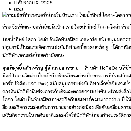
ธันวาคม 9, 2025
850
ร่วมเชียร์ทัพเวคบอร์ดไทยในบ้านเรา! ไทยน้ำทิพย์ โคคา-โคล่า ร่ว
ไทยน้ำทิพย์ โคคา-โคล่า จับมือพันธมิตร เอสพาร์ค สนับสนุนมหกรรมกี
ปทุมธานีเป็นสนามจัดการแข่งขันกีฬาเคเบิ้ลเวคบอร์ด ชู “โค้ก” เปิ
นักกีฬาเวคบอร์ดไทยคว้าชัยชนะ
คุณพิศุทธิ์ แก้วเจริญ ผู้อำนวยการขาย – ร้านค้า
HoReCa บริษัท
ทิพย์ โคคา-โคล่า เป็นหนึ่งในพันธมิตรอย่างเป็นทางการที่ร่วมสนับสน
พาร์ค รังสิต (ESC Park) สนับสนุนการแข่งขันกีฬาเอ็กซ์ตรีมทางน้
กองทัพนักกีฬาในช่วงการเก็บตัวและตลอดการแข่งขัน พร้อมส่งสื่อโป
โคคา-โคล่า เป็นพันธมิตรทางธุรกิจกับเอสพาร์ค มามากกว่า 5 ปี ให
สื่อ และกิจกรรมส่งเสริมการขายมาอย่างต่อเนื่อง เพื่อขับเคลื่อนคว
เสริมกิจกรรมในระดับชาติและส่งใจให้นักกีฬาไทย สร้างประวัติศา