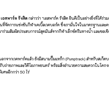
เอสพาร์ค รังสิต
กล่าวว่า “เอสพาร์ค รังสิต ยินดีเป็นอย่างยิ่งที่ได้
นสถานที่จัดการแข่งขันกีฬาเคเบิ้ลเวคบอร์ด ซึ่งเรามั่นใจในมาตรฐ
้มาร่วมสัมผัสประสบการณ์สุดมันส์จากกีฬาเอ็กซ์ตรีมทางน้ำ และขอเ
นี นอกจากเวคพาร์คแล้ว ยังมีสนามปั๊มแทร็ก (Pumptrack) สำหรับสเก
หรับถ่ายภาพและวิดีโอภาพยนตร์ พร้อมสิ่งอำนวยความสะดวกในโครงก
พิเศษอีกกว่า 50 ไร่