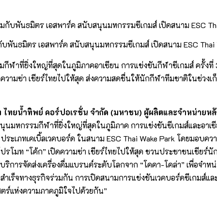
มกับพันธมิตร เอสพาร์ค สนับสนุนมหกรรมซีเกมส์ เปิดสนาม ESC Thai W
ฬาที่ยิ่งใหญ่ที่สุดในภูมิภาคอาเซียน การแข่งขันกีฬาซีเกมส์ ครั้งท
ดความซ่า เชียร์ไทยไปให้สุด ส่งความสดชื่นให้นักกีฬาทีมชาติในช่วงเ
 ไทยน้ำทิพย์ คอร์ปอเรชั่น จำกัด (มหาชน) ผู้ผลิตและจำหน่ายหล
ุนมหกรรมกีฬาที่ยิ่งใหญ่ที่สุดในภูมิภาค การแข่งขันซีเกมส์และอาเซีย
ำ ประเภทเคเบิ้ลเวคบอร์ด ในสนาม ESC Thai Wake Park โดยมอบความสดช
รโมท “โค้ก” เปิดความซ่า เชียร์ไทยไปให้สุด ชวนประชาชนเชียร์นักก
้บริการจัดส่งเครื่องดื่มแบรนด์ระดับโลกจาก “โคคา-โคล่า” เพื่อจำ
ามสำเร็จทางธุรกิจร่วมกัน การเปิดสนามการแข่งขันเวคบอร์ดซีเกมส์และส
สตร์แห่งความภาคภูมิใจไปด้วยกัน”