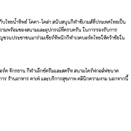
ร่วมกับไทยน้ำทิพย์ โคคา-โคล่า สนับสนุนกีฬาซีเกมส์ที่ประเทศไทยเป็น
านและความพร้อมของสนามและอุปกรณ์ที่ครบครัน ในการรองรับการ
ชิญชวนประชาชนมาร่วมเชียร์ทัพนักกีฬาเวคบอร์ดไทยให้คว้าชัยใน
็ตบอร์ด จักรยาน กีฬาเอ็กซ์ตรีมและสตรีท สนามไดร์ฟกอล์ฟขนาด
าร ร้านอาหาร คาเฟ่ และบริการสุขภาพ คลินิกความงาม นอกจากนี้