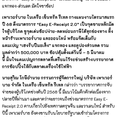
แจกทอง-ส่วนลด มัดใจขาช้อป
เพาเวอร์บาย ในเครือ เซ็นทรัล รีเทล กางแผนงานไตรมาสแรก
ปี
68 ดึงมาตรการ “Easy E-Receipt 2.0” เป็นจุดขายหลักมัด
ใจผู้บริโภค
ชูจุดเด่นช้อปง่าย
-ลดหย่อนภาษีได้ทุกช่องทาง ทั้ง
หน้าร้านเพาเวอร์บาย และออนไลน์ พร้อมจัดเต็มกับ
แคมเปญ “เฮงรับปีมะเส็ง” แจกทอง และคูปองส่วนลด รวม
มูลค่ากว่า 500,000 บาท ช้อปคุ้มตั้งแต่วันนี้ – 5 มีนาคม
นี้ มั่นใจแคมเปญการตลาดที่เตรียมไว้จะช่วยสร้างบรรยากาศ
การช้อปปิ้งให้กับตลาดเครื่องใช้ไฟฟ้า
นายสุวิณ โกษีอํานวย กรรมการผู้จัดการใหญ่ บริษัท เพาเวอร์
บาย จำกัด ในเครือ เซ็นทรัล รีเทล
กล่าวว่า “บรรยากาศการจับ
จ่ายของผู้บริโภคช่วงต้นปี 2568 นี้ มีแนวโน้มคึกคักต่อเนื่องจาก
ปลายปีที่ผ่านมา และคาดว่าจะยาวจนถึงช่วงมาตรการ Easy E-
Receipt 2.0 คาบเกี่ยวไปยังเทศกาลตรุษจีน และวาเลนไทน์ สำหรับ
ปีนี้ เพาเวอร์บาย ยังคงขานรับนโยบายรัฐบาลเข้าร่วมโครงการ