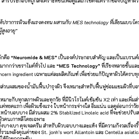
”
สารประกอบที่ถูกสังเคราะห์ขึ้นเพื่อดูแลแก้ไขตั้งแต่รากของปัญหาผิ
้ปราการผิวแข็งแรงคงทน ผสานกับ MES technology ที่เลียนแบบโครงสร
้สูงอายุ”
ลักคือ
“Neuromide & MES”
เป็นองค์ประกอบสำคัญ และเป็นแบรนด์แร
ากกว่าเซราไมด์ทั่วไป และ
“MES Technology”
ที่เรียงหลายชั้นแล
cern ingredient เฉพาะแต่ละผลิตภัณฑ์ เพื่อช่วยแก้ปัญหาผิวได้ครบทุ
พิ่มส่วนผสมของน้ำมันฟื้นบำรุงผิว จึงเหมาะสำหรับฟื้นฟูซ่อมแซมผิวที
ยดีเหมาะกับทุกสภาพผิวและทุกวัย ที่มีนิวโรไมด์เข้มข้น X2 เท่า และเ
งแต่หยดแรก เพื่อผิวแข็งแรง ใบหน้ากระจ่างใส อิ่มแน่น แลดูอ่อนกว่าวัย
หน้าบอบบาง มีส่วนผสม 2% Stabilized Linoleic acid ที่จะช่วยปรับ
กผิวคนเกาหลีโดยเฉพาะ
ขี้ผึ้งบางเบา ดุจเจลครีม สำหรับผิวบอบบางและแห้ง ที่มีความกังวลเรื
ี่รวมพลังคุณค่าของ St. jonh’s wort Allantoin และ Centella asia
ให้ผิวยกกระชับ