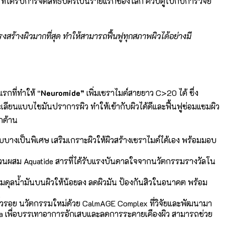
ว ที่ได้รับการจดสิทธิบัตรเป็นรายแรกของโลก ควบคู่ไปกับการวิจัย
้างผิวมากที่สุด ทำให้สามารถฟื้นฟูทุกสภาพผิวได้อย่างมี
กที่ทำให้ “
Neuromide”
เพิ่มเซราไมด์สายยาว C>20 ได้ ซึ่ง
ะเลียนแบบไขมันปราการผิว ทำให้เข้ากับผิวได้ดีและฟื้นฟูซ่อมแซมผิว
กด้าน
่บอบบางเป็นพิเศษ เสริมเกราะผิวให้ผิวสร้างเซราไมด์ได้เอง พร้อมมอบ
พิ่มส่วนผสม Aquatide สารที่ได้รับแรงบันดาลใจจากนวัตกรรมรางวัลโน
สมดุลน้ำมันบนผิวให้น้อยลง ลดผิวมัน ป้องกันสิวในอนาคต พร้อม
่องริ้วรอย นวัตกรรมใหม่ด้วย CalmAGE Complex ที่วิจัยและพัฒนามา
tica เพื่อบรรเทาอาการอักเสบและลดการระคายเคืองผิว สามารถช่วย