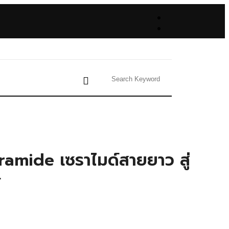
amide เซราไมด์สายยาว สู่
์