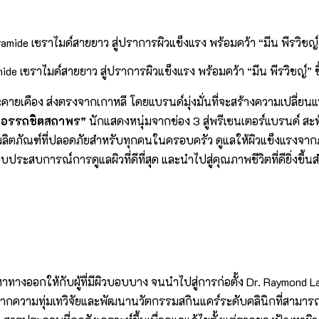
 เซราไมด์สายยาว สู่ปราการผิวแข็งแรง พร้อมคว้า “มีน พีรวิชญ์” ขึ
ยเคือง ส่งตรงจากเกาหลี โดยแบรนด์มุ่งมั่นที่จะสร้างความเปลี่ย
ญ์ อรรถชิตสถาพร”
นักแสดงหนุ่มจากช่อง 3 สู่พรีเซนเตอร์แบรนด์ สะท
ลิตภัณฑ์ที่ปลอดภัยสำหรับทุกคนในครอบครัว ดูแลให้ผิวแข็งแรงจาก
ะสบการณ์การดูแลผิวที่ดีที่สุด และนำไปสู่คุณภาพชีวิตที่ดียิ่งขึ้นส
้าหาทางออกให้กับผู้ที่มีผิวบอบบาง จนนำไปสู่การก่อตั้ง Dr. Raymo
นยอดจากความทุ่มเทวิจัยและพัฒนานวัตกรรมสกินแคร์ระดับคลินิกที่สามา