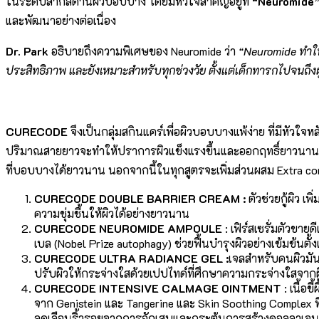
ในระดับสากลด้านผิวบอบบาง โดยมีหัวใจสำคัญอยู่ที่
“Neuromide
และพัฒนาอย่างต่อเนื่อง
Dr. Park
อธิบายถึงความพิเศษของ Neuromide ว่า
“Neuromide ทำให
ประสิทธิภาพ และยังเหมาะสำหรับทุกช่วงวัย ตั้งแต่เด็กทารกไปจนถึงผู
CURECODE
จึงเป็นกลุ่มสกินแคร์เพื่อผิวบอบบางแพ้ง่าย ที่มีหัวใจห
ปริมาณสายยาวจะทำให้ปราการผิวแข็งแรงขึ้นและออกฤทธิ์ยาวนานม
ที่บอบบางได้ยาวนาน นอกจากนี้ในทุกสูตรจะเพิ่มส่วนผสม Extra con
CURECODE DOUBLE BARRIER CREAM :
ตัวช่วยกู้ผิว เ
ความชุ่มชื้นให้ผิวได้อย่างยาวนาน
CURECODE NEUROMIDE AMPOULE
: เฟิร์สเซรั่มตัวขา
เบล (Nobel Prize autophagy) ช่วยฟื้นบำรุงผิวอย่างเข้มข้นตั้
CURECODE ULTRA RADIANCE GEL :
เจลสำหรับคนผิวมัน
ปรับผิวให้กระจ่างใสด้วยเปปไทด์ที่ศึกษาความกระจ่างใสจา
CURECODE INTENSIVE CALMAGE OINTMENT
: เนื้อ
จาก Genistein และ Tangerine และ Skin Soothing Complex ท
ลดเลือนริ้วรอยจากการอักเสบและกระตุ้นการสร้างคอลลาเจน