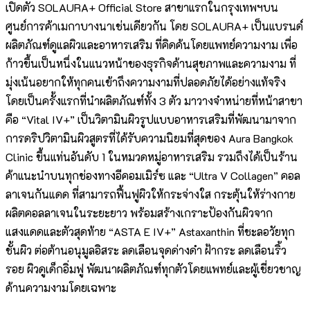
เปิดตัว SOLAURA+ Official Store สาขาแรกในกรุงเทพฯบน
ศูนย์การค้าเมกาบางนาเช่นเดียวกัน โดย SOLAURA+ เป็นแบรนด์
ผลิตภัณฑ์ดูแลผิวและอาหารเสริม ที่คิดค้นโดยแพทย์ความงาม เพื่อ
ก้าวขึ้นเป็นหนึ่งในแนวหน้าของธุรกิจด้านสุขภาพและความงาม ที่
มุ่งเน้นอยากให้ทุกคนเข้าถึงความงามที่ปลอดภัยได้อย่างแท้จริง
โดยเป็นครั้งแรกที่นำผลิตภัณฑ์ทั้ง 3 ตัว มาวางจำหน่ายที่หน้าสาขา
คือ “Vital IV+” เป็นวิตามินผิวรูปแบบอาหารเสริมที่พัฒนามาจาก
การดริปวิตามินผิวสูตรที่ได้รับความนิยมที่สุดของ Aura Bangkok
Clinic ขึ้นแท่นอันดับ 1 ในหมวดหมู่อาหารเสริม รวมถึงได้เป็นร้าน
ค้าแนะนำบนทุกช่องทางอีคอมเมิร์ซ และ “Ultra V Collagen” คอล
ลาเจนกันแดด ที่สามารถฟื้นฟูผิวให้กระจ่างใส กระตุ้นให้ร่างกาย
ผลิตคอลลาเจนในระยะยาว พร้อมสร้างเกราะป้องกันผิวจาก
แสงแดดและตัวสุดท้าย “ASTA E IV+” Astaxanthin ที่ชะลอวัยทุก
ชั้นผิว ต่อต้านอนุมูลอิสระ ลดเลือนจุดด่างดำ ฝ้ากระ ลดเลือนริ้ว
รอย ผิวดูเด็กอิ่มฟู พัฒนาผลิตภัณฑ์ทุกตัวโดยแพทย์และผู้เชี่ยวชาญ
ด้านความงามโดยเฉพาะ