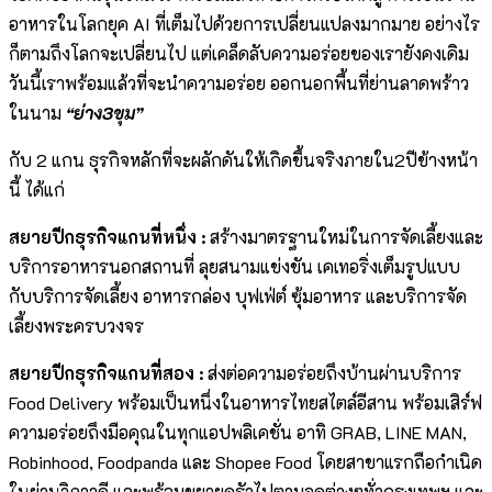
อาหารในโลกยุค AI ที่เต็มไปด้วยการเปลี่ยนแปลงมากมาย อย่างไร
ก็ตามถึงโลกจะเปลี่ยนไป แต่เคล็ดลับความอร่อยของเรายังคงเดิม
วันนี้เราพร้อมแล้วที่จะนำความอร่อย ออกนอกพื้นที่ย่านลาดพร้าว
ในนาม
“ย่าง3ขุม”
กับ 2 แกน ธุรกิจหลักที่จะผลักดันให้เกิดขึ้นจริงภายใน2ปีข้างหน้า
นี้ ได้แก่
สยายปีกธุรกิจแกนที่หนึ่ง :
สร้างมาตรฐานใหม่ในการจัดเลี้ยงและ
บริการอาหารนอกสถานที่ ลุยสนามแข่งขัน เคเทอริ่งเต็มรูปแบบ
กับบริการจัดเลี้ยง อาหารกล่อง บุฟเฟ่ต์ ซุ้มอาหาร และบริการจัด
เลี้ยงพระครบวงจร
สยายปีกธุรกิจแกนที่สอง :
ส่งต่อความอร่อยถึงบ้านผ่านบริการ
Food Delivery พร้อมเป็นหนึ่งในอาหารไทยสไตล์อีสาน พร้อมเสิร์ฟ
ความอร่อยถึงมือคุณในทุกแอปพลิเคชั่น อาทิ GRAB, LINE MAN,
Robinhood, Foodpanda และ Shopee Food โดยสาขาแรกถือกำเนิด
ในย่านวิภาวดี และพร้อมขยายครัวไปตามจุดต่างๆทั่วกรุงเทพฯ และ