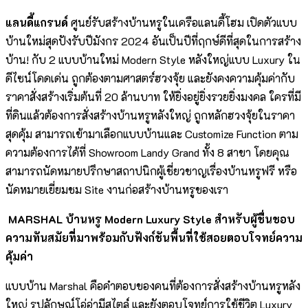
แลนดี้แกรนด์
ศูนย์รับสร้างบ้านหรูในเครือแลนดี้โฮม เปิดตัวแบบ
บ้านใหม่สุดปังรับปีมังกร 2024 อันเป็นปีที่ฤกษ์ดีที่สุดในการสร้าง
บ้าน! กับ 2 แบบบ้านใหม่ Modern Style หลังใหญ่แบบ Luxury ใน
ดีไซน์โดดเด่น ถูกต้องตามศาสตร์ฮวงจุ้ย และยังคงความคุ้มค่ากับ
ราคาสั่งสร้างเริ่มต้นที่ 20 ล้านบาท ให้ยิ่งอยู่ยิ่งรวยยิ่งมงคล ใครที่มี
ที่ดินแล้วต้องการสั่งสร้างบ้านหรูหลังใหญ่ ถูกหลักฮวงจุ้ยในราคา
สุดคุ้ม สามารถเข้ามาเลือกแบบบ้านและ Customize Function ตาม
ความต้องการได้ที่ Showroom Landy Grand ทั้ง 8 สาขา โดยคุณ
สามารถนัดหมายปรึกษาสถาปนิกผู้เชี่ยวชาญเรื่องบ้านหรูฟรี หรือ
นัดหมายเยี่ยมชม Site งานก่อสร้างบ้านหรูของเรา
MARSHAL บ้านหรู Modern Luxury Style สำหรับผู้ชื่นชอบ
ความทันสมัยที่มาพร้อมกับฟังก์ชันพื้นที่ใช้สอยตอบโจทย์ความ
คุ้มค่า
แบบบ้าน Marshal คือคำตอบของคนที่ต้องการสั่งสร้างบ้านหรูหลัง
ใหญ่ รูปลักษณ์โอ่อ่ามีสไตล์ และยังตอบโจทย์การใช้ชีวิต Luxury