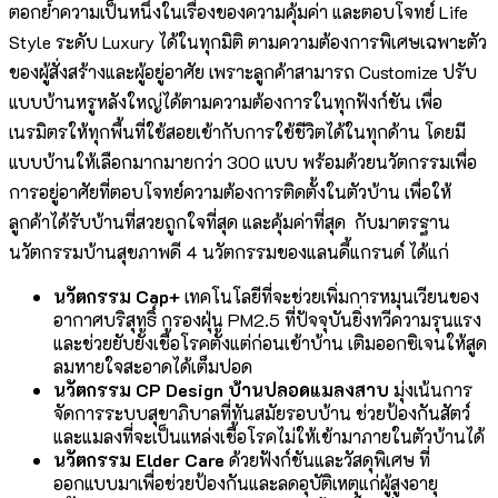
ตอกย้ำความเป็นหนึ่งในเรื่องของความคุ้มค่า และตอบโจทย์ Life
Style ระดับ Luxury ได้ในทุกมิติ ตามความต้องการพิเศษเฉพาะตัว
ของผู้สั่งสร้างและผู้อยู่อาศัย เพราะลูกค้าสามารถ Customize ปรับ
แบบบ้านหรูหลังใหญ่ได้ตามความต้องการในทุกฟังก์ชัน เพื่อ
เนรมิตรให้ทุกพื้นที่ใช้สอยเข้ากับการใช้ชีวิตได้ในทุกด้าน โดยมี
แบบบ้านให้เลือกมากมายกว่า 300 แบบ พร้อมด้วยนวัตกรรมเพื่อ
การอยู่อาศัยที่ตอบโจทย์ความต้องการติดตั้งในตัวบ้าน เพื่อให้
ลูกค้าได้รับบ้านที่สวยถูกใจที่สุด และคุ้มค่าที่สุด กับมาตรฐาน
นวัตกรรมบ้านสุขภาพดี 4 นวัตกรรมของแลนดี้แกรนด์ ได้แก่
นวัตกรรม
Cap+
เทคโนโลยีที่จะช่วยเพิ่มการหมุนเวียนของ
อากาศบริสุทธิ์ กรองฝุ่น PM2.5 ที่ปัจจุบันยิ่งทวีความรุนแรง
และช่วยยับยั้งเชื้อโรคตั้งแต่ก่อนเข้าบ้าน เติมออกซิเจนให้สูด
ลมหายใจสะอาดได้เต็มปอด
นวัตกรรม
CP Design บ้านปลอดแมลงสาบ
มุ่งเน้นการ
จัดการระบบสุขาภิบาลที่ทันสมัยรอบบ้าน ช่วยป้องกันสัตว์
และแมลงที่จะเป็นแหล่งเชื้อโรคไม่ให้เข้ามาภายในตัวบ้านได้
นวัตกรรม
Elder Care
ด้วยฟังก์ชันและวัสดุพิเศษ ที่
ออกแบบมาเพื่อช่วยป้องกันและลดอุบัติเหตุแก่ผู้สูงอายุ