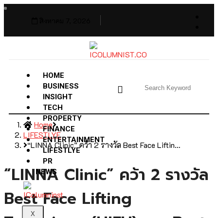
สิงหาคม 7, 2026
HOME
BUSINESS
INSIGHT
TECH
PROPERTY
Home
FINANCE
LIFESTLYE
ENTERTAINMENT
“LINNA Clinic” คว้า 2 รางวัล Best Face Liftin…
LIFESTLYE
PR
“LINNA Clinic” คว้า 2 รางวัล
NEWS
Best Face Lifting
X