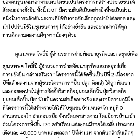
ของคนรุ่นใหม่งอกงามเติบโตขึ้นเป็นโครงการที่สร้างประโยชน์ให้
สังคมอย่างยั่งยืน ทั้งนี้ DMT มีความยินดีเป็นอย่างยิ่งที่จะเป็นส่วน
หนึ่งในการผลักดันผลงานที่ได้รับการคัดเลือกถูกนำไปต่อยอด และ
นำไปปรับใช้ในชุมชนต่างๆ ได้อย่างยั่งยืน และอยากฝากให้ทุก
ท่านติดตามผลงานดีๆ จากน้องๆ ด้วย”
คุณนพพล โพธิ์ขี ผู้อำนวยการฝ่ายพัฒนาธุรกิจและกลยุทธ์เพื่อ
คุณนพพล โพธิ์ขี
ผู้อำนวยการฝ่ายพัฒนาธุรกิจและกลยุทธ์เพื่อ
ความยั่งยืน กล่าวเสริมว่า “โครงการนี้ได้จัดขึ้นเป็นปีที่ 2 เนื่องจาก
ปีที่แล้วผลงานจากผู้ชนะโครงการ “ปั้น ปลูก คิด(ส์) ได้ถูกพัฒนา
และต่อยอดนำไปสู่การจัดตั้งวิสาหกิจชุมชนเด็กปั้นปุ๋ย‘วิสาหกิจ
ชุมชนเด็กปั้นปุ๋ย’ นับเป็นความสำเร็จอย่างยิ่ง และเรามีความภูมิใจ
ที่โครงการนี้ได้สร้างรายได้ให้กับชุมชนบ้านหนองโก หมู่ที่ 3
ตำบลหนองโก อำเภอบรบือ จังหวัดมหาสารคาม โดยมีชาวบ้านเข้า
ร่วมโครงการทั้งสิ้น 120 ครัวเรือน แต่ละคนมีรายได้เฉลี่ยประมาณ
เดือนละ 40,000 บาท และตลอด 1 ปีที่ผ่านมา จากต้นกล้าต้นเล็กๆ