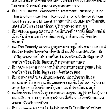
ล็อกสโลว์ไลฟ์ ไร้ขยะ) จากมหาวิทยาลัยเทคโนโลยีราชมงคล
วิทยาเขตจักรพงษ์ภูวนาถ กรุงเทพมหานคร
ทีม EnviE ผลงาน Wastewater Treatment Efficiency using
Thin Biofilm Filter Form Kombucha for oil Removal from
food Restaurant Effluent จากสถาบัน KOSEN มหาวิทยาลัย
เทคโนโลยีพระจอมเกล้าธนบุรี กรุงเทพมหานคร
ทีม Pilleus gang ผลงาน เพาะเห็ดนางฟ้าจากขี้เลื่อยกิ่งผลไม้
เมืองจันท์ จากมหาวิทยาลัยราชภัฏรำไพพรรณี จังหวัด
จันทบุรี
ทีม The Remedy ผลงาน ถุงดูดซับทรายน้ำมันจากกากกาแฟ
ที่เสริมประสิทธิภาพด้วยน้ำหมักคีเฟอร์น้ำผลไม้ท้องถิ่น เพื่อ
แก้ปัญหาคราบน้ำมันปนเปื้อนในโรงเรียนอัสสัมชัญธนบุรี
จากโรงเรียนอัสสัมชัญธนบุรี กรุงเทพมหานคร
ทีม ACR ผลงาน กาวจากน้ำมันหอมระเหยมะกรูดและโฟม
จากโรงเรียนอัสสัมชัญระยอง จังหวัดระยอง
ทีม 3 สหายคล้ายจะเป็นลม ผลงาน ฟองน้ำจากเส้นใย
ธรรมชาติ รักษาความชื้นและลดความเค็มในดินสำหรับการ
เพาะปลูก จากโรงเรียนศรีบุณยานนท์ จังหวัดนนทบุรี
ทีมโครงงานโครงใจ สู่การพัฒนา ผลงาน อิฐ (รักษ์โลก) จาก
พลาสติก PET และกากมะพร้าวเหลือทิ้ง จากโรงเรียนดารุส
สาลาม จังหวัดนราธิวาส
ทีม Lollypop ผลงาน ไบโอโฟมจากเส้นใยเปลือกข้าวโพด