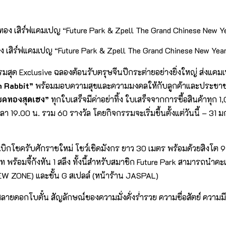
อง เสิร์ฟแคมเปญ “Future Park & Zpell The Grand Chinese New Ye
มสุด Exclusive ฉลองต้อนรับตรุษจีนปีกระต่ายอย่างยิ่งใหญ่ ส่งแค
n Rabbit”
พร้อมมอบความสุขและความมงคลให้กับลูกค้าและประชาชนทั่วไ
โชคทองสุดเฮง”
ทุกใบเสร็จมีค่าอย่าทิ้ง ใบเสร็จจากการซื้อสินค้าทุก 
น เวลา 19.00 น. รวม 60 รางวัล โดยกิจกรรมจะเริ่มขึ้นตั้งแต่วันนี้ 
ลเบิกโชครับศักราชใหม่ โชว์เชิดมังกร ยาว 30 เมตร พร้อมด้วยสิง
าท พร้อมจี้กังหัน 1 สลึง ทั้งนี้สำหรับสมาชิก Future Park สามารถนำ
 2 (NEW ZONE) และชั้น G สเปลล์ (หน้าร้าน JASPAL)
กโบตั๋น สัญลักษณ์ของความมั่งคั่งร่ำรวย ความซื่อสัตย์ ความมีโ