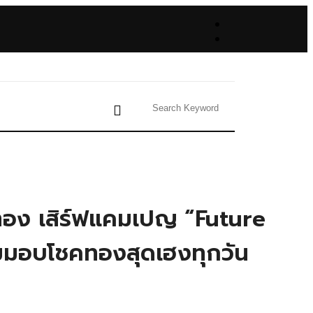
ยทอง เสิร์ฟแคมเปญ “Future
มมอบโชคทองสุดเฮงทุกวัน