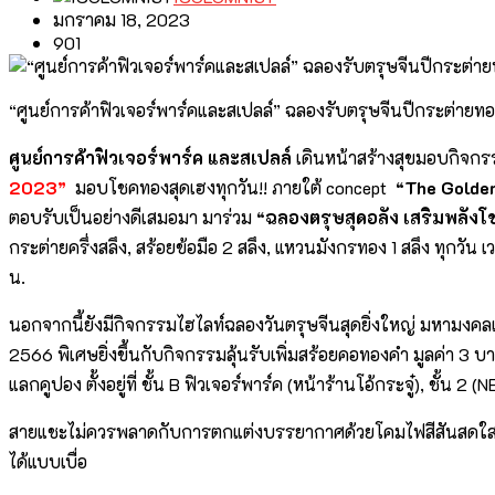
มกราคม 18, 2023
901
“ศูนย์การค้าฟิวเจอร์พาร์คและสเปลล์” ฉลองรับตรุษจีนปีกระต่ายท
ศูนย์การค้าฟิวเจอร์พาร์ค และสเปลล์
เดินหน้าสร้างสุขมอบกิจกรร
2023”
มอบโชคทองสุดเฮงทุกวัน!! ภายใต้ concept
“The Golde
ตอบรับเป็นอย่างดีเสมอมา มาร่วม
“ฉลองตรุษสุดอลัง เสริมพลัง
กระต่ายครึ่งสลึง, สร้อยข้อมือ 2 สลึง, แหวนมังกรทอง 1 สลึง ทุกวั
น.
นอกจากนี้ยังมีกิจกรรมไฮไลท์ฉลองวันตรุษจีนสุดยิ่งใหญ่ มหามงค
2566 พิเศษยิ่งขึ้นกับกิจกรรมลุ้นรับเพิ่มสร้อยคอทองคำ มูลค่า 3 บ
แลกคูปอง ตั้งอยู่ที่ ชั้น B ฟิวเจอร์พาร์ค (หน้าร้านโอ้กระจู๋), ชั้น
สายแชะไม่ควรพลาดกับการตกแต่งบรรยากาศด้วยโคมไฟสีสันสดใสลายดอ
ได้แบบเบื่อ