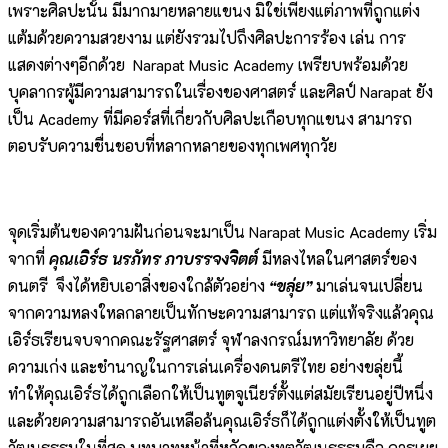
เพราะศิลปะนั้น มีมากมายหลายแขนง มิใช่เพียงแต่ภาพที่ถูกแต่ง
แต้มด้วยความสวยงาม แต่ยังรวมไปถึงศิลปะการร้อง เล่น การ
แสดงต่างๆอีกด้วย Narapat Music Academy เพรียบพร้อมด้วย
บุคลากรผู้มีความสามารถในเรื่องของศาสตร์ และศิลป์ Narapat ยัง
เป็น Academy ที่มีคอร์สที่เกี่ยวกับศิลปะเกือบทุกแขนง สามารถ
ตอบรับความชื่นชอบที่หลากหลายของทุกเพศทุกวัย
จุดเริ่มต้นของความฝันก่อนจะมาเป็น Narapat Music Academy เริ่ม
จากที่
คุณเอิร์ธ นรภัทร ภาบรรจงจิตต์
มีหลงไหลในศาสตร์ของ
ดนตรี จึงได้หยิบเอาสิ่งของใกล้ตัวอย่าง
“ขลุ่ย”
มาเล่นจนเปลี่ยน
จากความหลงใหลกลายเป็นทักษะความสามารถ แต่แท้จริงแล้วคุณ
เอิร์ธเรียนจบจากคณะรัฐศาสตร์ จุฬาลงกรณ์มหาวิทยาลัย ด้วย
ความเก่ง และชำนาญในการเล่นเครื่องดนตรีไทย อย่างขลุ่ยนี้
ทำให้คุณเอิร์ธได้ถูกเลือกให้เป็นทูตจูเนียร์ตั้งแต่สมัยเรียนอยู่ปีหนึ่ง
และด้วยความสามารถอันเหลือล้นคุณเอิร์ธก็ได้ถูกแต่งตั้งให้เป็นทูต
วัฒนธรรมในที่สุด บทบาทหน้าที่หลักของทูตวัฒนธรรมคือ การเผย