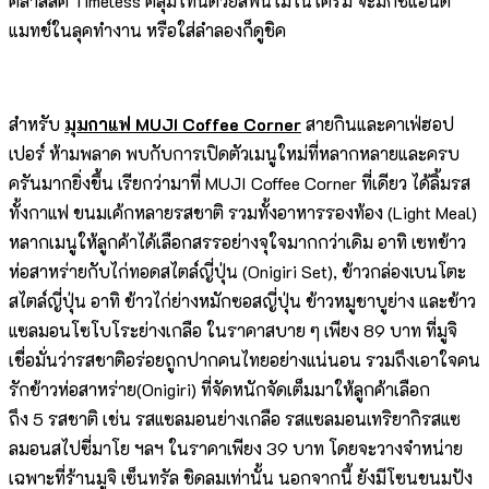
คลาสสิค Timeless คลุมโทนด้วยสีพื้นโมโนโครม จะมิกซ์แอนด์
แมทช์ในลุคทำงาน หรือใส่ลำลองก็ดูชิค
สำหรับ
มุมกาแฟ
MUJI Coffee Corner
สายกินและคาเฟ่ฮอป
เปอร์ ห้ามพลาด พบกับการเปิดตัวเมนูใหม่ที่หลากหลายและครบ
ครันมากยิ่งขึ้น เรียกว่ามาที่ MUJI Coffee Corner ที่เดียว ได้ลิ้มรส
ทั้งกาแฟ ขนมเค้กหลายรสชาติ รวมทั้งอาหารรองท้อง (Light Meal)
หลากเมนูให้ลูกค้าได้เลือกสรรอย่างจุใจมากกว่าเดิม อาทิ เซทข้าว
ห่อสาหร่ายกับไก่ทอดสไตล์ญี่ปุ่น (Onigiri Set), ข้าวกล่องเบนโตะ
สไตล์ญี่ปุ่น อาทิ ข้าวไก่ย่างหมักซอสญี่ปุ่น ข้าวหมูชาบูย่าง และข้าว
แซลมอนโซโบโระย่างเกลือ ในราคาสบาย ๆ เพียง 89 บาท ที่มูจิ
เชื่อมั่นว่ารสชาติอร่อยถูกปากคนไทยอย่างแน่นอน รวมถึงเอาใจคน
รักข้าวห่อสาหร่าย(Onigiri) ที่จัดหนักจัดเต็มมาให้ลูกค้าเลือก
ถึง 5 รสชาติ เช่น รสแซลมอนย่างเกลือ รสแซลมอนเทริยากิรสแซ
ลมอนสไปซี่มาโย ฯลฯ ในราคาเพียง 39 บาท โดยจะวางจำหน่าย
เฉพาะที่ร้านมูจิ เซ็นทรัล ชิดลมเท่านั้น นอกจากนี้ ยังมีโซนขนมปัง