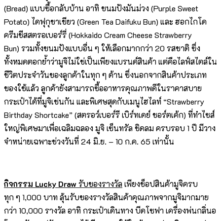
(Bread) แบบซื้อกลับบ้าน อาทิ ขนมปังมันม่วง (Purple Sweet
Potato) ไดฟุกุชาเขียว (Green Tea Daifuku Bun) และ ฮอกไกโด
ครีมชีสสตรอเบอร์รี่ (Hokkaido Cream Cheese Strawberry
Bun) รวมทั้งขนมปังแบบอื่น ๆ ให้เลือกมากกว่า 20 รสชาติ ซึ่ง
ทั้งหมดตอกย้ำว่ามูจิไม่ใช่เป็นเพียงแบรนด์สินค้า แต่คือไลฟ์สไตล์ใน
ชีวิตประจำวันของลูกค้าในทุก ๆ ด้าน ซึ่งนอกจากสินค้าประเภท
ของใช้แล้ว ลูกค้ายังสามารถซื้ออาหารคุณภาพดีในราคาสบาย
กระเป๋าได้ที่มูจิเช่นกัน และพิเศษสุดกับเมนูไฮไลท์ “Strawberry
Birthday Shortcake” (สตรอว์เบอร์รี เบิร์ทเดย์ ชอร์ตเค้ก) ที่ทำไซส์
ใหญ่พิเศษมาเพื่อเฉลิมฉลอง มูจิ เซ็นทรัล ชิดลม ครบรอบ 1 ปี มีวาง
จำหน่ายเฉพาะช่วงวันที่ 24 มิ.ย. – 10 ก.ค. 65 เท่านั้น
กิจกรรม
Lucky Draw
รับของรางวัล
เพียงช็อปสินค้ามูจิครบ
ทุก ๆ 1,000 บาท ลุ้นรับของรางวัลสินค้าคุณภาพจากมูจิมากมาย
กว่า 10,000 รางวัล อาทิ กระเป๋าเดินทาง บีดโซฟา เครื่องพ่นกลิ่นอ