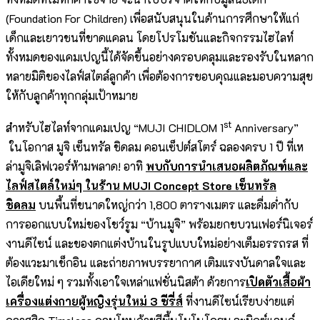
(Foundation For Children) เพื่อสนับสนุนในด้านการศึกษาให้แก่
เด็กและเยาวชนที่ขาดแคลน โดยโปรโมชันและกิจกรรมไฮไลท์
ทั้งหมดของแคมเปญนี้ได้จัดขึ้นอย่างครอบคลุมและรองรับในหลาก
หลายมิติของไลฟ์สไตล์ลูกค้า เพื่อต้องการขอบคุณและมอบความสุข
ให้กับลูกค้าทุกกลุ่มเป้าหมาย
st
สำหรับไฮไลท์จากแคมเปญ “MUJI CHIDLOM 1
Anniversary”
ในโอกาส มูจิ เซ็นทรัล ชิดลม คอนเซ็ปต์สโตร์ ฉลองครบ 1 ปี ที่เห
ล่ามูจิเลิฟเวอร์ห้ามพลาด! อาทิ
พบกับ
การนำเสนอผลิตภัณฑ์และ
ไลฟ์สไตล์ใหม่ๆ ในร้าน
MUJI Concept Store
เซ็นทรัล
ชิดลม
บนพื้นที่ขนาดใหญ่กว่า 1,800 ตารางเมตร และดื่มด่ำกับ
การออกแบบใหม่ของโชว์รูม “บ้านมูจิ” พร้อมยกขบวนเฟอร์นิเจอร์
งานดีไซน์ และของตกแต่งบ้านในรูปแบบใหม่อย่างเต็มอรรถรส ที่
ต้องแวะมาเช็กอิน และถ่ายภาพบรรยากาศ เติมแรงบันดาลใจและ
ไอเดียใหม่ ๆ รวมทั้งเอาใจเหล่าแฟชั่นนิสต้า ด้วยการ
เปิดตัวเสื้อผ้า
เครื่องแต่งกายผู้หญิงรุ่นใหม่
3
ซีรี่ส์
ที่งานดีไซน์เรียบง่ายแต่