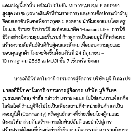
แคมเปญนี้เท่านั้น พร้อมโปรโมชัน MID YEAR SALE ลดราคา
สูงสุด 50 % (เฉพาะสินค้าที่ร่วมรายการ) และชวนช็อปกระเป๋าผ้ามู
จิคอลเลกชันพิเศษเพื่อการกุศล 5 ลวดลาย นำทีมออกแบบโดย
ครู
โต ม.ล. จิราธร จิรประวัติ
สะท้อนแนวคิด ‘Pleasant LIFE’ การใช้
ชีวิตอย่างมีความสุขและรื่นรมย์ ก้าวสู่การเป็นคอมมูนิตี้ที่พร้อมจะ
สร้างความสัมพันธ์อันดีกับผู้คนและสังคม เพื่อมอบความสุขและ
ขอบคุณลูกค้า โดยจะจัดขึ้น
ตั้งแต่วันที่
24
มิถุนายน
–
10
กรกฎาคม
2565
ณ
MUJI
ชั้น
7
เซ็นทรัล ชิดลม
นายอกิฮิโร่ คาโมการิ กรรมการผู้จัดการ บริษัท มูจิ รีเทล (ป
นายอกิฮิโร่ คาโมการิ กรรมการผู้จัดการ บริษัท มูจิ รีเทล
(ประเทศไทย) จำกัด
กล่าวว่า เพราะ MUJI ไม่ใช่แค่แบรนด์ แต่คือ
ไลฟ์สไตล์ ร้านมูจิจึงไม่ใช่เป็นเพียงสถานที่จำหน่ายสินค้า แต่เป็น
คอมมูนิตี้ (Community) หรือศูนย์กลางที่ช่วยเชื่อมโยงผู้คนและ
สังคมให้มาร่วมกันสร้างความสัมพันธ์อันดี และนำไปสู่การ
สร้างสรรค์สังคมที่น่าอยู่อย่างยั่งยืน ผ่านกิจกรรมต่าง ๆ รวมถึงการ