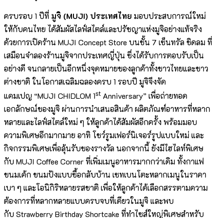
ครบรอบ 1 ปีที่
มูจิ (
MUJI
) ประเทศไทย
มอบประสบการณ์ใหม่
ให้กับคนไทย ได้สัมผัสไลฟ์สไตล์และปรัชญาแห่งมูจิอย่างแท้จริง
ด้วยการเปิดร้าน MUJI Concept Store บนชั้น 7 เซ็นทรัล ชิดลม ที่
เสมือนจำลองร้านมูจิจากประเทศญี่ปุ่น ซึ่งได้รับการตอบรับเป็น
อย่างดี จนกลายเป็นอีกหนึ่งจุดหมายของลูกค้าทั้งชาวไทยและชาว
ต่างชาติ ในโอกาสเฉลิมฉลองครบ 1 รอบปี มูจิจึงจัด
st
แคมเปญ “MUJI CHIDLOM 1
Anniversary” เพื่อถ่ายทอด
เอกลักษณ์ของมูจิ ผ่านการนำเสนอสินค้า ผลิตภัณฑ์อาหารที่หลาก
หลายและไลฟ์สไตล์ใหม่ ๆ ให้ลูกค้าได้สัมผัสอีกครั้ง พร้อมมอบ
ความพิเศษอีกมากมาย อาทิ โชว์รูมเฟอร์นิเจอร์รูปแบบใหม่ และ
กิจกรรมพิเศษเพื่อลุ้นรับของรางวัล นอกจากนี้ ยังมีไฮไลท์พิเศษ
กับ MUJI Coffee Corner ที่เพิ่มเมนูอาหารมากกว่าเดิม ทั้งกาแฟ
ขนมเค้ก ขนมปังแบบซื้อกลับบ้าน เซทเบนโตะหลากเมนูในราคา
เบา ๆ และโอนิกิริหลายรสชาติ เพื่อให้ลูกค้าได้เลือกสรรตามความ
ต้องการที่หลากหลายแบบครบจบที่เดียวในมูจิ และพบ
กับ Strawberry Birthday Shortcake ที่ทำไซส์ใหญ่พิเศษสำหรับ