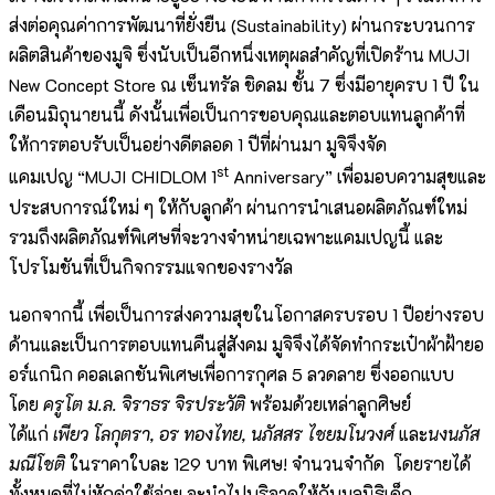
ส่งต่อคุณค่าการพัฒนาที่ยั่งยืน (Sustainability) ผ่านกระบวนการ
ผลิตสินค้าของมูจิ ซึ่งนับเป็นอีกหนึ่งเหตุผลสำคัญที่เปิดร้าน MUJI
New Concept Store ณ เซ็นทรัล ชิดลม ชั้น 7 ซึ่งมีอายุครบ 1 ปี ใน
เดือนมิถุนายนนี้ ดังนั้นเพื่อเป็นการขอบคุณและตอบแทนลูกค้าที่
ให้การตอบรับเป็นอย่างดีตลอด 1 ปีที่ผ่านมา มูจิจึงจัด
st
แคมเปญ “MUJI CHIDLOM 1
Anniversary” เพื่อมอบความสุขและ
ประสบการณ์ใหม่ ๆ ให้กับลูกค้า ผ่านการนำเสนอผลิตภัณฑ์ใหม่
รวมถึงผลิตภัณฑ์พิเศษที่จะวางจำหน่ายเฉพาะแคมเปญนี้ และ
โปรโมชันที่เป็นกิจกรรมแจกของรางวัล
นอกจากนี้ เพื่อเป็นการส่งความสุขในโอกาสครบรอบ 1 ปีอย่างรอบ
ด้านและเป็นการตอบแทนคืนสู่สังคม มูจิจึงได้จัดทำกระเป๋าผ้าฝ้ายอ
อร์แกนิก คอลเลกชันพิเศษเพื่อการกุศล 5 ลวดลาย ซึ่งออกแบบ
โดย
ครูโต ม.ล. จิราธร จิรประวัติ
พร้อมด้วยเหล่าลูกศิษย์
ได้แก่
เพียว โลกุตรา, อร ทองไทย, นภัสสร ไชยมโนวงศ์
และ
นงนภัส
มณีโชติ
ในราคาใบละ 129 บาท พิเศษ! จำนวนจำกัด โดยรายได้
ทั้งหมดที่ไม่หักค่าใช้จ่าย จะนำไปบริจาคให้กับมูลนิธิเด็ก