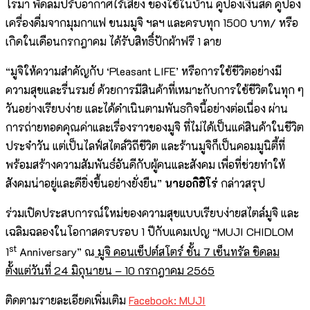
โรมา พัดลมปรับอากาศไร้เสียง ของใช้ในบ้าน คูปองเงินสด คูปอง
เครื่องดื่มจากมุมกาแฟ ขนมมูจิ ฯลฯ และครบทุก 1500 บาท/ หรือ
เกิดในเดือนกรกฎาคม ได้รับสิทธิ์ปักผ้าฟรี 1 ลาย
“มูจิให้ความสำคัญกับ ‘Pleasant LIFE’ หรือการใช้ชีวิตอย่างมี
ความสุขและรื่นรมย์ ด้วยการมีสินค้าที่เหมาะกับการใช้ชีวิตในทุก ๆ
วันอย่างเรียบง่าย และได้ดำเนินตามพันธกิจนี้อย่างต่อเนื่อง ผ่าน
การถ่ายทอดคุณค่าและเรื่องราวของมูจิ ที่ไม่ได้เป็นแค่สินค้าในชีวิต
ประจำวัน แต่เป็นไลฟ์สไตล์วิถีชีวิต และร้านมูจิก็เป็นคอมมูนิตี้ที่
พร้อมสร้างความสัมพันธ์อันดีกับผู้คนและสังคม เพื่อที่ช่วยทำให้
สังคมน่าอยู่และดียิ่งขึ้นอย่างยั่งยืน”
นายอกิฮิโร่
กล่าวสรุป
ร่วมเปิดประสบการณ์ใหม่ของความสุขแบบเรียบง่ายสไตล์มูจิ และ
เฉลิมฉลองในโอกาสครบรอบ 1 ปีกับแคมเปญ “MUJI CHIDLOM
st
1
Anniversary” ณ
มูจิ คอนเซ็ปต์สโตร์
ชั้น
7
เซ็นทรัล ชิดลม
ตั้งแต่วันที่
24
มิถุนายน
– 10
กรกฎาคม
2565
ติดตามรายละเอียดเพิ่มเติม
Facebook: MUJI