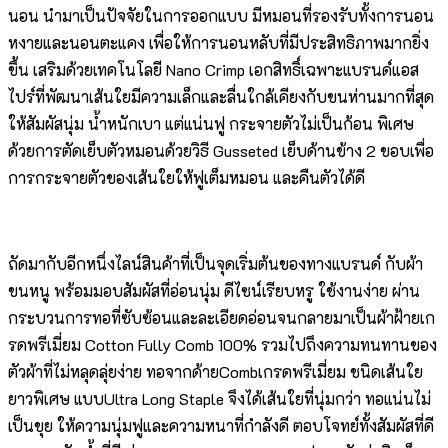
นอน นำมาเป็นปัจจัยในการออกแบบ มีหมอนที่รองรับทั้งการนอน
หงายและนอนตะแคง เพื่อให้การนอนหลับที่มีประสิทธิภาพมากยิ่ง
ขึ้น เสริมด้วยเทคโนโลยี Nano Crimp เอกสิทธิ์เฉพาะแบรนด์แอส
ไปร์ที่พัฒนาเส้นใยมีความเล็กและลื่นใกล้เคียงกับขนห่านมากที่สุด
ให้สัมผัสนุ่ม น้ำหนักเบา แต่แน่นฟู กระจายตัวไม่เป็นก้อน พิเศษ
ด้วยการตัดเย็บตัวหมอนด้วยวิธี Gusseted เย็บด้านข้าง 2 ขอบเพื่อ
การกระจายตัวของเส้นใยให้ฟูเต็มหมอน และคืนตัวได้ดี
ถัดมากับอีกหนึ่งไลน์สินค้าที่เป็นจุดเริ่มต้นของทางแบรนด์ กับผ้า
ขนหนู พร้อมมอบสัมผัสที่อ่อนนุ่ม ดีไซน์เรียบหรู ใช้งานง่าย ผ่าน
กระบวนการทอที่ซับซ้อนและละเอียดอ่อนจนกลายมาเป็นผ้าฝ้ายเก
รดพรีเมี่ยม Cotton Fully Comb 100% รวมไปถึงความทนทานของ
ตัวผ้าที่ไม่หลุดลุ่ยง่าย ทอจากด้ายCombเกรดพรีเมี่ยม ชนิดเส้นใย
ยาวพิเศษ แบบUltra Long Staple จึงได้เส้นใยที่นุ่มกว่า ทอแน่นไม่
เป็นขุย ให้ความนุ่มฟูและความหนาที่กำลังดี ตอบโจทย์ทั้งสัมผัสที่ดี