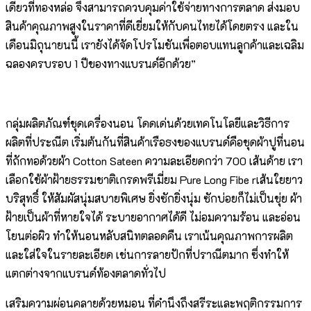
เดียวที่ทองหล่อ จึงสามารถควบคุมค่าใช้จ่ายทางการตลาด ส่งมอบ
สินค้าคุณภาพสูงในราคาที่ดีเยี่ยมให้กับคนไทยได้โดยตรง และใน
เดือนมิถุนายนนี้ เรายังได้จัดโปรโมชันเพื่อตอบแทนลูกค้าและเฉลิม
ฉลองครบรอบ 1 ปีของทางแบรนด์อีกด้วย”
กลุ่มผลิตภัณฑ์ชุดเครื่องนอน โดดเด่นด้วยเทคโนโลยีและวิธีการ
ผลิตที่ประณีต เริ่มต้นกันที่สินค้าเรือธงของแบรนด์คือชุดผ้าปูที่นอน
ที่ถักทอด้วยผ้า Cotton Sateen ความละเอียดกว่า 700 เส้นด้าย เรา
เลือกใช้ผ้าฝ้ายธรรมชาติเกรดพรีเมี่ยม Pure Long Fibe rเส้นใยยาว
บริสุทธิ์ ให้สัมผัสนุ่มสบายพิเศษ ยิ่งซักยิ่งนุ่ม ซักบ่อยก็ไม่เป็นขุ่ย ผ้า
ฝ้ายเป็นผ้าที่หายใจได้ ระบายอากาศได้ดี ไม่อมความร้อน และอ่อน
โยนต่อผิว ทำให้นอนหลับสนิทตลอดคืน เราเน้นคุณภาพการผลิต
และใส่ใจในรายละเอียด เช่นการลายปักที่ปราณีตมาก ซึ่งทำให้
แตกต่างจากแบรนด์ท้องตลาดทั่วไป
เสริมความผ่อนคลายด้วยหมอน ที่คำนึงถึงสรีระและพฤติกรรมการ