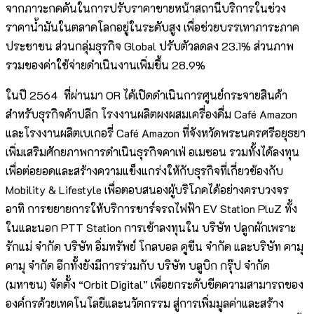
จากภาวะกดดันในการปรับราคาขายหน้าสถานีบริการในช่วง
ราคาน้ำมันในตลาดโลกอยู่ในระดับสูง เพื่อช่วยบรรเทาภาระภาค
ประชาชน ส่วนกลุ่มธุรกิจ Global ปรับตัวลดลง 23.1% ส่วนภาพ
รวมของค่าใช้จ่ายดำเนินงานเพิ่มขึ้น 28.9%
ในปี 2564 ที่ผ่านมา OR ได้เปิดดำเนินการศูนย์กระจายสินค้า
สำหรับธุรกิจค้าปลีก โรงงานผลิตผงผสมเครื่องดื่ม Café Amazon
และโรงงานผลิตเบเกอรี่ Café Amazon ที่จังหวัดพระนครศรีอยุธยา
เพิ่มเสริมศักยภาพการดำเนินธุรกิจคาเฟ่ อเมซอน รวมทั้งได้ลงทุน
เพื่อต่อยอดและสร้างความแข็งแกร่งให้กับธุรกิจที่เกี่ยวข้องกับ
Mobility & Lifestyle เพื่อตอบสนองผู้บริโภคได้อย่างครบวงจร
อาทิ การขยายการให้บริการชาร์จรถไฟฟ้า EV Station PluZ ทั้ง
ในและนอก PTT Station การเข้าลงทุนใน บริษัท ปลูกผักเพราะ
รักแม่ จำกัด บริษัท อิ่มทรัพย์ โกลบอล คูซีน จำกัด และบริษัท คามุ
คามุ จำกัด อีกทั้งยังมีการร่วมกับ บริษัท บลูบิก กรุ๊ป จำกัด
(มหาชน) จัดตั้ง “Orbit Digital” เพื่อยกระดับขีดความสามารถของ
องค์กรด้วยเทคโนโลยีและนวัตกรรม สู่การเพิ่มมูลค่าและสร้าง