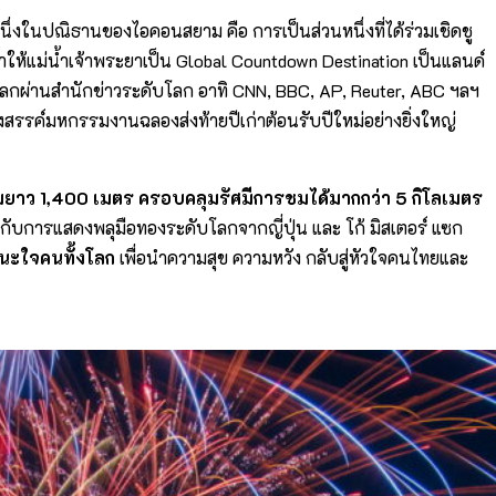
“หนึ่งในปณิธานของไอคอนสยาม คือ การเป็นส่วนหนึ่งที่ได้ร่วมเชิดชู
้ำให้แม่น้ำเจ้าพระยาเป็น Global Countdown Destination เป็นแลนด์
าวโลกผ่านสำนักข่าวระดับโลก อาทิ CNN, BBC, AP, Reuter, ABC ฯลฯ
างสรรค์มหกรรมงานฉลองส่งท้ายปีเก่าต้อนรับปีใหม่อย่างยิ่งใหญ่
มยาว 1,400 เมตร ครอบคลุมรัศมีการชมได้มากกว่า 5 กิโลเมตร
กำกับการแสดงพลุมือทองระดับโลกจากญี่ปุ่น และ โก้ มิสเตอร์ แซก
ชนะใจคนทั้งโลก
เพื่อนำความสุข ความหวัง กลับสู่หัวใจคนไทยและ