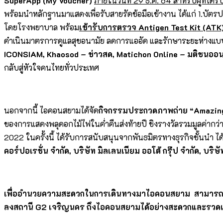
SuperApp (My Voucher)
ภายในวันที่
29 ธ.ค. 64 สำหรับผู้ที่ได้รับส
พร้อมนำหลักฐานมาแสดงเพื่อรับสายรัดข้อมือเข้างาน ได้แก่ 1.บัต
โดยโรงพยาบาล พร้อม
เข้ารับการตรวจ
Antigen Test Kit (ATK
ดำเนินมาตรการดูแลสุขอนามัย ลดการแออัด และรักษาระยะห่างแบบ
ICONSIAM, Khaosod –
ข่าวสด,
Matichon Online – มติชนออน
กลับสู่หัวใจคนไทยทั่วประเทศ
นอกจากนี้ ไอคอนสยามได้จัด
กิจกรรมประกวดภาพถ่าย
“Amazin
ของการแสดงพลุดอกไม้ไฟในค่ำคืนส่งท้ายปี ชิงรางวัลรวมมูลค่า
2022 ในครั้งนี้ ได้รับการสนับสนุนจากพันธมิตรทางธุรกิจชั้นนำ ได
คอร์ปอเรชั่น จำกัด, บริษัท มิลเลนเนียม ออโต้ กรุ๊ป จำกัด, บร
เพื่ออำนวยความสะดวกในการเดินทางมาไอคอนสยาม สามารถเลื
ลงสถานี
G2 เจริญนคร ถึงไอคอนสยามได้อย่างสะดวกและรวดเร