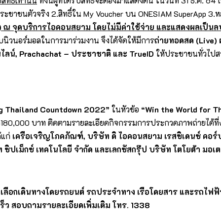
ิทธิ์เท่านั้น
ทั้งนี้ผู้ที่ได้รับสิทธิ์จะต้องมาแสดงตน ในวันที่ 31 ธ.ค
รประชาชนตัวจริง 2.สิทธิ์ใน My Voucher บน ONESIAM SuperApp 3.ห
) ณ จุดบริการไอคอนสยาม โดยไม่มีค่าใช้จ่าย และแสดงผลเป็นลบ 
นิวนอร์มอลในการมาร่วมงาน จึงได้จัดให้มีการ
ถ่ายทอดสด (
Live)
ไลน์, Prachachat – ประชาชาติ และ
TrueID
ให้ประชาชนทั่วไปสา
g Thailand Countdown 2022”
ในหัวข้อ
“Win the World for T
กว่า180,000 บาท ติดตามรายละเอียดกิจกรรมการประกวดภาพถ่ายได้ท
้แก่
เครือเจริญโภคภัณฑ์, บริษัท ดิ ไอคอนสยาม เรสซิเดนซ์ คอร์ปอ
ิษัท ซิปเม็กซ์ เทคโนโลยี จำกัด และเลกซัสกรุ๊ป บริษัท โตโยต้า มอ
อกเดินทางโดยรถยนต์ รถประจำทาง เรือโดยสาร และรถไฟฟ้าสา
็ว สอบถามรายละเอียดเพิ่มเติม โทร. 1338