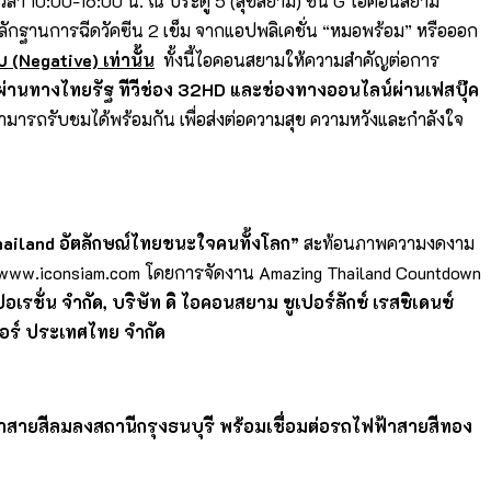
. 64 เวลา 10:00-16:00 น. ณ ประตู 5 (สุขสยาม) ชั้น G ไอคอนสยาม
ลักฐานการฉีดวัคซีน 2 เข็ม จากแอปพลิเคชั่น “หมอพร้อม” หรือออก
(Negative) เท่านั้น
ทั้งนี้ไอคอนสยามให้ความสำคัญต่อการ
 ผ่านทางไทยรัฐ ทีวีช่อง 32HD
และช่องทางออนไลน์ผ่านเฟสบุ๊ค
มารถรับชมได้พร้อมกัน เพื่อส่งต่อความสุข ความหวังและกำลังใจ
hailand อัตลักษณ์ไทยชนะใจคนทั้งโลก”
สะท้อนภาพความงดงาม
ี่www.iconsiam.com โดยการจัดงาน Amazing Thailand Countdown
เรชั่น จำกัด, บริษัท ดิ ไอคอนสยาม ซูเปอร์ลักซ์ เรสซิเดนซ์
เตอร์ ประเทศไทย จำกัด
ยสีลมลงสถานีกรุงธนบุรี พร้อมเชื่อมต่อรถไฟฟ้าสายสีทอง