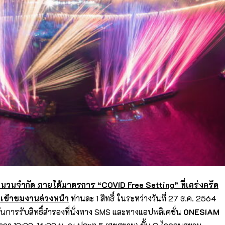
ำนวน
จำกัด ภายใต้มาตรการ “
COVID Free Setting”
ที่เคร่งครัด
งเข้าชมงานล่วงหน้า
ท่านละ 1 สิทธิ์ ในระหว่างวันที่ 27 ธ.ค. 2564
ันการรับสิทธิ์สำรองที่นั่งทาง SMS และทางแอปพลิเคชั่น
ONESIAM