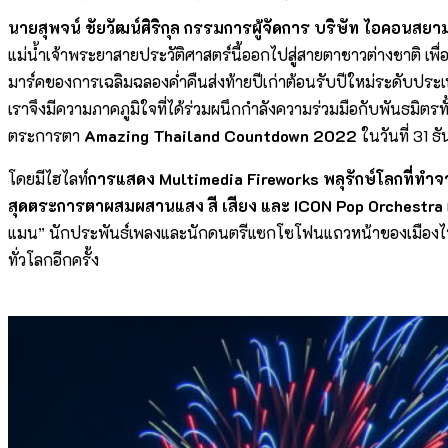
นายสุพจน์ ชัยวัฒน์ศิริกุล ​กรรมการผู้จัดการ บริษัท ไอคอนสยา
แม่น้ำเจ้าพระยาสายประวัติศาสตร์นี้ออกไปสู่สายตาชาวต่างชาติ เพื
มาร์คของการเฉลิมฉลองค่ำคืนส่งท้ายปีเก่าต้อนรับปีใหม่ระดับประเ
เราจึงมีความภาคภูมิใจที่ได้ร่วมผนึกกำลังความร่วมมือกับพันธมิตร
ตระการตา
Amazing Thailand Countdown 2022
ในวันที่ 31 
โดยมีไฮไลท์
การแสดง
Multimedia Fireworks พลุรักษ์โลกที่
สุดตระการตาผสมผสานแสง สี เสียง และ
ICON Pop Orchestra
แมน” นักประพันธ์เพลงและนักดนตรีแซกโซโฟนแถวหน้าของเมืองไ
ทั่วโลกอีกครั้ง