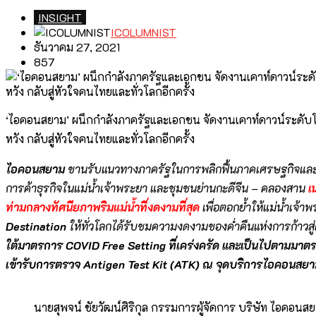
INSIGHT
ICOLUMNIST
ธันวาคม 27, 2021
857
‘ไอคอนสยาม’ ผนึกกำลังภาครัฐและเอกชน จัดงานเคาท์ดาวน์ระดับโ
หวัง กลับสู่หัวใจคนไทยและทั่วโลกอีกครั้ง
ไอคอนสยาม
ขานรับแนวทางภาครัฐในการพลิกฟื้นภาคเศรษฐกิจและ
การค้าธุรกิจในแม่น้ำเจ้าพระยา และชุมชนย่านกะดีจีน – คลองสาน
เน
ท่ามกลางทัศนียภาพริมแม่น้ำที่งดงามที่สุด
เพื่อตอกย้ำให้แม่น้ำเ
Destination
ให้ทั่วโลกได้รับชมความงดงามของค่ำคืนแห่งการก้าวสู
ใต้มาตรการ
COVID Free Setting
ที่เคร่งครัด และเป็นไปตามมาต
เข้ารับการตรวจ
Antigen Test Kit (ATK)
ณ จุดบริการไอคอนสยาม 
นายสุพจน์ ชัยวัฒน์ศิริกุล ​กรรมการผู้จัดการ บริษัท ไอคอนส