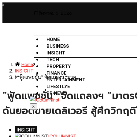
สิงหาคม 6, 2026
HOME
BUSINESS
INSIGHT
TECH
Home
PROPERTY
INSIGHT
FINANCE
“ฟู้ดแพชชั่น” จัดแถลงฯ “มาต…
ENTERTAINMENT
LIFESTLYE
“ฟู้ดแพชชั่น” จัดแถลงฯ “มา
PR NEWS
ดันยอดขายเดลิเวอรี สู้ศึกวิกฤ
X
INSIGHT
ICOLUMNIST