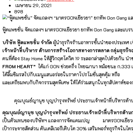
เมษายน 29, 2021
898
ฟู้ดแพชชั่น จัดแถลงฯ มาตรGONเยียวยา ยกทัพ Gon Gang และแบรนด์
บริษัท ฟู้ดแพชชั่น จำกัด
ผู้นำธุรกิจร้านอาหารชั้นนำของประเทศ เ
เจ้าหน้าที่บริหาร ด้านการสร้างโอกาสทางการตลาด กลุ่มธุรกิจ
คนที่ต้อง Stay Home ให้สู้วิกฤตโควิด 19 ระลอกล่าสุดไปด้วย
FROM HEART”
ได้แก่ GON ช่วยครึ่ง ไทยฌานา หม้อชนะ ก.333 เร
ได้ลิ้มชิมรสไปกับเมนูแสนอร่อยในราคาโปรโมชั่นสุดคุ้ม หรือ จะผ่
และเตรียมพบกับกิจกรรมสุดพิเศษ ให้ได้ร่วมสนุกในทุกสัปดาห์ข
คุณบุณย์ญานุช บุญบำรุงทรัพย์ ประธานเจ้าหน้าที่บริหารด้
คุณบุณย์ญานุช บุญบำรุงทรัพย์ ประธานเจ้าหน้าที่บริหารด้า
เป็นตัวแทนของบริษัทฯ แถลงการจัดแคมเปญ มาตรGONเยียวยา จา
เป้ากระจายสัดส่วน ดันเดลิเวอรีเติบโต 30% เสริมพอร์ทธุรกิจในไ