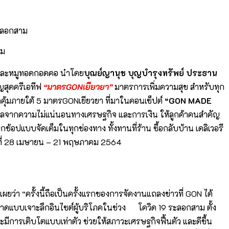
าม
ัน และหมูทอดกอดคอ นำโดย
บุณย์ญานุช บุญบำรุงทรัพย์ ประธาน
สุดครีเอทีฟ
“มาตร
GONเยียวยา”
มาตรการเพิ่มความสุข สำหรับทุก
ุ้มภายใต้ 5 มาตรGONเยียวยา ที่มาในคอนเซ็ปต์
“
GON MADE
กังวลจากความไม่แน่นอนทางเศรษฐกิจ และการเงิน ให้ลูกค้าคนสำคัญ
อปแบบจัดเต็มในทุกช่องทาง ทั้งทานที่ร้าน ซื้อกลับบ้าน เดลิเวอรี
ที่ 28 เมษายน – 21 พฤษภาคม 2564
เผยว่า “ครั้งนี้ถือเป็นครั้งแรกของการจัดงานแถลงข่าวที่ GON ได้
บบเจาะลึกอินไซต์ผู้บริโภคในช่วง โควิด 19 ระลอกสาม ตั้ง
ีการเติบโตแบบเท่าตัว ช่วยให้สภาวะเศรษฐกิจฟื้นตัว และดีขึ้น