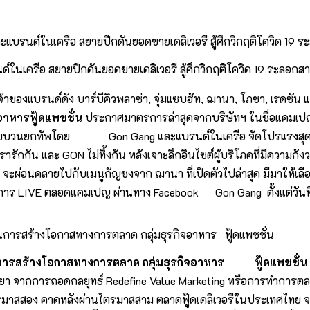
ในเครือ สยายปีกดันยอดขายเดลิเวอรี สู้ศึกวิกฤติโควิด 19 ระลอกส
จ้าของแบรนด์ดัง บาร์บีคิวพลาซ่า, จุ่มแซบฮัท, ฌานา, โภชา, เรดซ
อาหารฟู้ดแพชชั่น
ประกาศมาตรการล่าสุดจากบริษัทฯ ในชื่อแคมเปญ
กัน นำขบวนยกทัพโดย Gon Gang และแบรนด์ในเครือ จัดโปรแรงสุดค
ารักกัน และ GON ไม่ทิ้งกัน หลังเจาะลึกอินไซต์ผู้บริโภคที่มีความ
อนคลายไปกับเมนูกัญชงจาก ฌานา ที่เปิดตัวไปล่าสุด มีมาให้เลือกช้
องการ LIVE ตลอดแคมเปญ ผ่านทาง Facebook Gon Gang ตั้งแต่วัน
านการสร้างโอกาสทางการตลาด กลุ่มธุรกิจอาหาร ฟู้ดแพชชั่น
นการสร้างโอกาสทางการตลาด กลุ่มธุรกิจอาหาร
ฟู้ดแพชชั่น
กการถอดกลยุทธ์ Redefine Value Marketing หรือการทำการตลาดแ
ตรมาสสอง คาดหลังผ่านไตรมาสสาม ตลาดฟู้ดเดลิเวอรีในประเทศไทย จะม