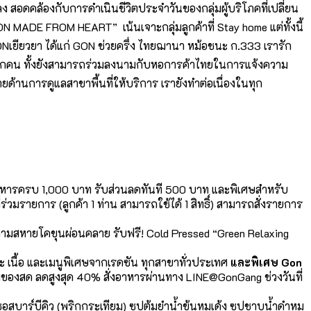
สอดคล้องกับการดำเนินชีวิตประจำวันของกลุ่มผู้บริโภคที่เปลี่ยน
N MADE FROM HEART” เน้นเจาะกลุ่มลูกค้าที่ Stay home แต่ทั้งนี้
รGONเยียวยา ได้แก่ GON ช่วยครึ่ง ไทยฌานา หม้อชนะ ก.333 เรารัก
ขาทุกคน ทั้งยังสามารถร่วมลงนามกับหอการค้าไทยในการแจ้งความ
้านการดูแลสาขาพื้นที่ให้บริการ เรายังทำต่อเนื่องในทุก
รอาหารครบ 1,000 บาท รับส่วนลดทันที 500 บาท และพิเศษสำหรับ
มรายการ (ลูกค้า 1 ท่าน สามารถใช้ได้ 1 สิทธิ์) สามารถสั่งรายการ
ุดสามสหายโคขุนผ่อนคลาย รับฟรี! Cold Pressed “Green Relaxing
และ เนื้อ และเมนูพิเศษจากเรดซัน ทุกสาขาทั่วประเทศ
และพิเศษ
Gon
อมของสด ลดสูงสุด 40% สั่งอาหารผ่านทาง LINE@GonGang ช่วงวันที่
บาร์บีคิว (พริกกระเทียม) ซุปต้มยำน้ำข้นหมูเด้ง ซุปชาบูน้ำดำหมู