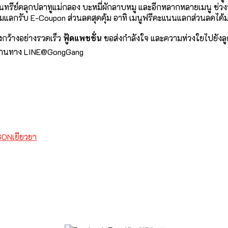
ินทรีย์คลุกปลาทูแม่กลอง บะหมี่ผักลาบหมู และอีกหลากหลายเมนู ช่ว
ลกรับ E-Coupon ส่วนลดสุดคุ้ม อาทิ เมนูฟรีคะแนนแลกส่วนลดได้มา
ว้างอย่างรวดเร็ว
ฟู้ดแพชชั่น
ขอส่งกำลังใจ และความห่วงใยไปยังลู
รผ่านทาง LINE@GongGang
ONเยียวยา