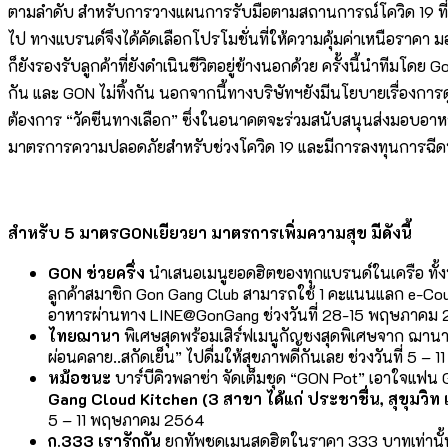
ตามลำดับ สำหรับการวางแผนการรับมือตามสถานการณ์โควิด 19 ที่กำล
ไป ทางแบรนด์จึงได้คัดเลือกโปรโมชั่นที่ให้ความคุ้มค่าเหนือราคา
ก็ยังรองรับลูกค้าที่ยังดำเนินชีวิตอยู่ข้างนอกด้วย ครั้งนี้นำทีม
กัน และ GON ไม่ทิ้งกัน นอกจากนี้ทางบริษัทฯยังมีนโยบายเรื่อง
ต้องการ “วัคซีนทางเลือก” ซึ่งในอนาคตจะร่วมสนับสนุนส่งมอบอาหาร
มาตรการความปลอดภัยสำหรับช่วงโควิด 19 และมีการลงทุนการฉีดพ่น
สำหรับ
5 มาตรGONเยียวยา มาตรการเพิ่มความสุข มีดังนี้
GON ช่วยครึ่ง
นำเสนอเมนูยอดฮิตของทุกแบรนด์ในเครือ ทั้งบ
ลูกค้าสมาชิก Gon Gang Club สามารถใช้ 1 คะแนนแลก e-Coupon
อาหารผ่านทาง LINE@GonGang ช่วงวันที่ 28-15 พฤษภาคม
ไทยฌานา
พิเศษสุดพร้อมเสิร์ฟเมนูกัญชงสุดพิเศษจาก ฌานา เ
ผ่อนคลาย..สกัดเย็น” ไปดื่มให้สุขภาพดีกันเลย ช่วงวันที่ 5 
หม้อชนะ
บาร์บีคิวพลาซ่า จัดเต็มชุด “GON Pot” เอาใจแฟน GO
Gang Cloud Kitchen (3 สาขา ได้แก่ ประชาชื่น, สุขุมวิท 
5 – 11 พฤษภาคม 2564
ก.333 เรารักกัน
ยกทัพชุดเมนูสุดฮิตในราคา 333 บาทเท่านั้น