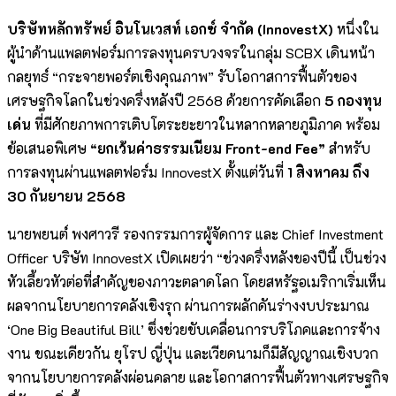
บริษัทหลักทรัพย์ อินโนเวสท์ เอกซ์ จำกัด (InnovestX)
หนึ่งใน
ผู้นำด้านแพลตฟอร์มการลงทุนครบวงจรในกลุ่ม SCBX เดินหน้า
กลยุทธ์ “กระจายพอร์ตเชิงคุณภาพ” รับโอกาสการฟื้นตัวของ
เศรษฐกิจโลกในช่วงครึ่งหลังปี 2568 ด้วยการคัดเลือก
5 กองทุน
เด่น
ที่มีศักยภาพการเติบโตระยะยาวในหลากหลายภูมิภาค พร้อม
ข้อเสนอพิเศษ
“ยกเว้นค่าธรรมเนียม Front-end Fee”
สำหรับ
การลงทุนผ่านแพลตฟอร์ม InnovestX ตั้งแต่วันที่
1 สิงหาคม ถึง
30 กันยายน 2568
นายพยนต์ พงศาวรี รองกรรมการผู้จัดการ และ Chief Investment
Officer บริษัท InnovestX เปิดเผยว่า “ช่วงครึ่งหลังของปีนี้ เป็นช่วง
หัวเลี้ยวหัวต่อที่สำคัญของภาวะตลาดโลก โดยสหรัฐอเมริกาเริ่มเห็น
ผลจากนโยบายการคลังเชิงรุก ผ่านการผลักดันร่างงบประมาณ
‘One Big Beautiful Bill’ ซึ่งช่วยขับเคลื่อนการบริโภคและการจ้าง
งาน ขณะเดียวกัน ยุโรป ญี่ปุ่น และเวียดนามก็มีสัญญาณเชิงบวก
จากนโยบายการคลังผ่อนคลาย และโอกาสการฟื้นตัวทางเศรษฐกิจ