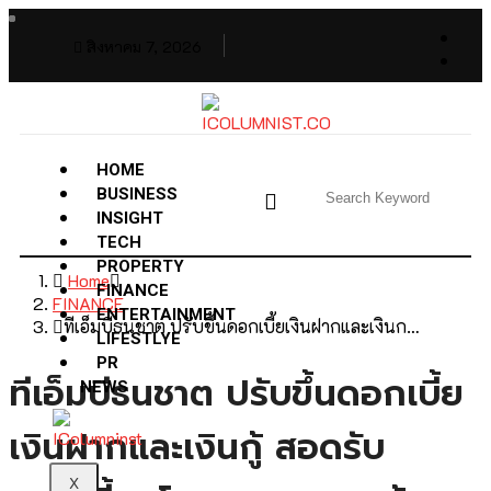
สิงหาคม 7, 2026
HOME
BUSINESS
INSIGHT
TECH
PROPERTY
Home
FINANCE
FINANCE
ENTERTAINMENT
ทีเอ็มบีธนชาต ปรับขึ้นดอกเบี้ยเงินฝากและเงินก…
LIFESTLYE
PR
ทีเอ็มบีธนชาต ปรับขึ้นดอกเบี้ย
NEWS
เงินฝากและเงินกู้ สอดรับ
X