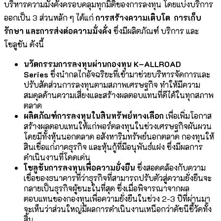
บริหารความมั่งคั่งครอบคลุมทุกมิติของการลงทุน โดยแบ่งบริการ
ออกเป็น 3 ส่วนหลัก ๆ ได้แก่
การสร้างความเติบโต
การเก็บ
รักษา
และการส่งต่อความมั่งคั่ง
ซึ่งมีผลิตภัณฑ์ บริการ และ
โซลูชัน ดังนี้
นวัตกรรมการลงทุนผ่านกองทุน
K
–
ALLROAD
Series
ซึ่งนำกลไกอัจฉริยะที่เข้ามาช่วยบริหารจัดการและ
ปรับสัดส่วนการลงทุนตามสภาพเศรษฐกิจ ทำให้มีความ
สมดุลด้านความเสี่ยงและสร้างผลตอบแทนที่ดีได้ในทุกสภาพ
ตลาด
ผลิตภัณฑ์การลงทุนในสินทรัพย์ทางเลือก
เพื่อเพิ่มโอกาส
สร้างผลตอบแทนให้แก่พอร์ตลงทุนในช่วงเศรษฐกิจผันผวน
โดยมีทั้งหุ้นนอกตลาด อสังหาริมทรัพย์นอกตลาด กองทุนให้
สินเชื่อแก่ภาคธุรกิจ และหุ้นกู้ที่มีอนุพันธ์แฝง ซึ่งมีผลการ
ดำเนินงานที่โดดเด่น
โซลูชันการลงทุนเพื่อความยั่งยืน
ซึ่งสอดคล้องกับความ
เชื่อของธนาคารที่ว่าธุรกิจที่สามารถปรับตัวสู่ความยั่งยืนจะ
กลายเป็นธุรกิจผู้ชนะในที่สุด ซึ่งเมื่อพิจารณาจากผล
ตอบแทนของกองทุนเพื่อความยั่งยืนในช่วง 2-3 ปีที่ผ่านมา
จะเห็นว่าส่วนใหญ่มีผลการดำเนินงานเหนือกว่าดัชนีชี้วัดทั้ง
สิ้น