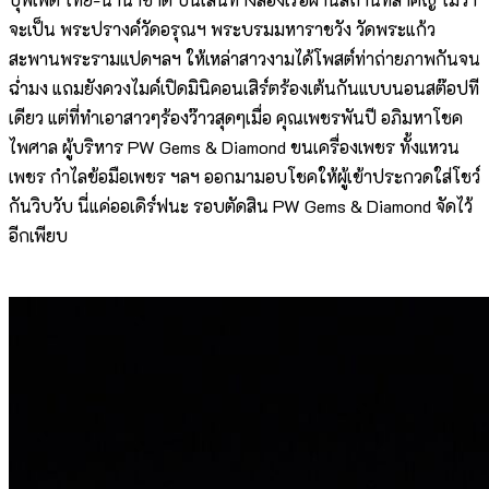
จะเป็น พระปรางค์วัดอรุณฯ พระบรมมหาราชวัง วัดพระแก้ว
สะพานพระรามแปดฯลฯ ให้เหล่าสาวงามได้โพสต์ท่าถ่ายภาพกันจน
ฉ่ำมง แถมยังควงไมค์เปิดมินิคอนเสิร์ตร้องเต้นกันแบบนอนสต๊อปที
เดียว แต่ที่ทำเอาสาวๆร้องว๊าวสุดๆเมื่อ คุณเพชรพันปี อภิมหาโชค
ไพศาล ผู้บริหาร PW Gems & Diamond ขนเครื่องเพชร ทั้งแหวน
เพชร กำไลข้อมือเพชร ฯลฯ ออกมามอบโชคให้ผู้เข้าประกวดใส่โชว์
กันวิบวับ นี่แค่ออเดิร์ฟนะ รอบตัดสิน PW Gems & Diamond จัดไว้
อีกเพียบ