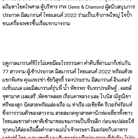
อภิมหาโชคไพศาล ผู้บริหาร PW Gems & Diamond ผู้สนับสนุนการ
ประกวด มิสแกรนด์ ไทยแลนด์ 2022 ร่วมเป็นเจ้าภาพใหญ่ ใจป้ำ
ขนเครื่องเพชรขึ้นเรือแจกนางงาม
ฤดูกาลแกรนด์ทีไรไม่เคยมีอะไรธรรมดา ค่ำคืนที่ผ่านมาก็เช่นกัน
77 สาวงาม ผู้เข้าประกวด มิสแกรนด์ ไทยแลนด์ 2022 พร้อมด้วย
แขกพิเศษ คุณเทเรซ่า ชัยวิสุทธิ์ รองประธาน มิสแกรนด์ อินเตอร์
เนชั่นแนล และมิสแกรนด์รุ่นพี่ น้ำ พัชรพร จันทรประดิษฐ์ , ออยล์
จุฑามาศ เมฆเสรี ,พัดชาพลอย เรือนดาหลวง และ โบนัส ณัฐณิชา
ศรีทองสุก นัดสวยพร้อมล่องเรือ ณ ท่าเรือ เอเชียทีค ริเวอร์ฟร้อนท์
ซึ่งการรวมตัวของสาวงาม สวยสะกดทุกสายตานักท่องเที่ยวทั้งชาว
ไทยและชาวต่างชาติเข้ามาขอแชะภาพเป็นที่ระลึก ก่อนจะปล่อยให้
ทุกคนได้ล่องเรือมื้อค่ำกลางแม่น้ำเจ้าพระยา อิ่มอร่อยกับอาหาร
บุฟเฟต์ ไทย-นานาชาติ บนเส้นทางล่องเรือผ่านสถานที่สำคัญ ไม่ว่า