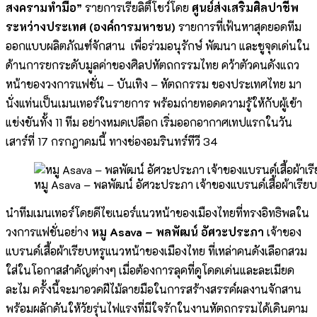
สงครามทำมือ”
รายการเรียลิตี้โชว์โดย
ศูนย์ส่งเสริมศิลปาชีพ
ระหว่างประเทศ (องค์การมหาชน)
รายการที่เฟ้นหาสุดยอดทีม
ออกแบบผลิตภัณฑ์จักสาน เพื่อร่วมอนุรักษ์ พัฒนา และชูจุดเด่นใน
ด้านการยกระดับมูลค่าของศิลปหัตถกรรมไทย คว้าตัวคนดังแถว
หน้าของวงการแฟชั่น – บันเทิง – หัตถกรรม ของประเทศไทย มา
นั่งแท่นเป็นเมนเทอร์ในรายการ พร้อมถ่ายทอดความรู้ให้กับผู้เข้า
แข่งขันทั้ง 11 ทีม อย่างหมดเปลือก เริ่มออกอากาศเทปแรกในวัน
เสาร์ที่ 17 กรกฎาคมนี้ ทางช่องอมรินทร์ทีวี 34
หมู Asava – พลพัฒน์ อัศวะประภา เจ้าของแบรนด์เสื้อผ้าเรี
นำทีมเมนเทอร์โดยดีไซเนอร์แนวหน้าของเมืองไทยที่ทรงอิทธิพลใน
วงการแฟชั่นอย่าง
หมู
Asava – พลพัฒน์ อัศวะประภา
เจ้าของ
แบรนด์เสื้อผ้าเรียบหรูแนวหน้าของเมืองไทย ที่เหล่าคนดังเลือกสวม
ใส่ในโอกาสสำคัญต่างๆ เมื่อต้องการลุคที่ดูโดดเด่นและละเมียด
ละไม ครั้งนี้จะมาอวดฝีไม้ลายมือในการสร้างสรรค์ผลงานจักสาน
พร้อมผลักดันให้วัยรุ่นไฟแรงที่มีใจรักในงานหัตถกรรมได้เดินตาม