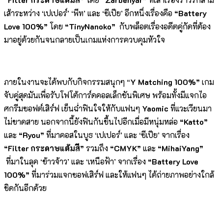
เส้าระหว่าง ‘เปเปอร์’ ‘พีท’ และ ‘ซีเปีย’ อีกหนึ่งเรื่องคือ
“Battery
Love 100%”
โดย
“TinyNanoko”
กับพล็อตเรื่องอดีตคู่กัดที่ต้อง
มาอยู่ด้วยกันจนกลายเป็นเกมแห่งการควบคุมหัวใจ
ภายในงานจะได้พบกับกิจกรรมสนุกๆ “
Y Matching 100%”
เกม
จับคู่สุดมันเพื่อรับโฟโต้การ์ดคอลเล็กชันพิเศษ พร้อมทั้งมีแจกไอ
ศกรีมซอฟต์เสิร์ฟ เย็นฉ่ำฟินใจให้กับแฟนๆ
Yaomic
ที่แวะเวียนมา
ไม่ขาดสาย นอกจากนี้ยังฟินกันขึ้นไปอีกเมื่อมีหนุ่มหล่อ
“
Katto
”
และ
“Ryou”
ที่มาคอสในบูธ ‘เปเปอร์’ และ ‘ซีเปีย’ จากเรื่อง
“Filter กระดาษแต้มสี”
รวมถึง
“CMYK”
และ
“MihaiYang”
ที่มาในลุค ‘ข้าวจ้าว’ และ ‘เหนือฟ้า’ จากเรื่อง
“Battery Love
100%”
ที่มาร่วมแจกซอฟเสิร์ฟ และให้แฟนๆ ได้ถ่ายภาพอย่างใกล้
ชิดกันอีกด้วย