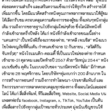
ต่อยอดความสำเร็จ และเสริมความแข็งแกร่งให้ธุรกิจ สร้างรายได้
เพิ่มมากขึ้น โดยมีแนวคิดสร้างหนังคุณภาพหลากหลายแนวให้ผู้ชม
ได้เลือกรับชม ครอบคลุมความต้องการของผู้ชม ทั้งแฟนๆหนังกลุ่ม
เดิม รวมถึงการขยายฐานไปยังกลุ่มใหม่ๆด้วย ซึ่งไลน์อัพหนังที่
กำลังเข้าฉายครึ่งปีหลัง ได้แก่ หนังที่กำลังเข้าฉายขณะนี้อย่าง
“แดนสาป” เป็นหนังผีเรื่องแรกของค่าย, “ตาคลี เจเนซิส” หนังแนว
ไซไฟผจญภัยที่ตื่นเต้น กำหนดเข้าฉาย 12 กันยายน , “สวัสดีวัน
จันทร์(ส)” หนังโรแมนติก-คอเมดี้ ที่เป็นแนวใหม่ของค่าย กำหนด
เข้าฉาย-31 ตุลาคม และปิดท้ายปี 2567 ด้วย“วัยหนุ่ม 2544” หนัง
แนวเข้มข้น ดุดัน ในแบบฉบับของ “เนรมิตรหนัง ฟิล์ม” มีกำหนด
เข้าฉาย 28 พฤศจิกายน โดยบริษัทฯทุ่มงบกว่า 200 ล้านบาท ใน
การสร้างภาพยนตร์ รวมถึงการทำโฆษณา-ประชาสัมพันธ์ และ
กิจกรรมทางการตลาดครอบคลุมทุกช่องทาง ทั้งออนไลน์และออฟ
ไลน์ ได้แก่ สื่อสิ่งพิมพ์, ทีวีและสื่อวิทยุ, Website, Social Media บน
แพลตฟอร์ม facebook, Instagram, x, TikTok, YouTube เป็นต้น
เพื่อสื่อสารไปยังทุกกลุ่มเป้าหมายทั่วประเทศ มุ่งเน้นเชิญชวนให้