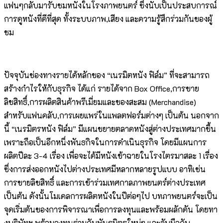
แฟนๆกลับมารับชมหนังในโรงภาพยนตร์ ซึ่งนับเป็นประสบการณ์
การดูหนังที่ดีที่สุด ทั้งระบบภาพ,เสียง และความรู้สึกร่วมกันของผู้
ชม
ปัจจุบันช่องทางรายได้หลักของ “เนรมิตหนัง ฟิล์ม” ที่จะสามารถ
สร้างกำไรให้กับธุรกิจ ได้แก่ รายได้จาก Box Office,การขาย
ลิขสิทธิ์,การผลิตสินค้าพรีเมี่ยมและของสะสม (Merchandise)
สำหรับแฟนคลับ,การเผยแพร่ในแพลตฟอร์มต่างๆ เป็นต้น นอกจาก
นี้ “เนรมิตรหนัง ฟิล์ม” มีแผนขยายตลาดหนังสู่ต่างประเทศมากขึ้น
เพราะถือเป็นอีกหนึ่งพันธกิจในการดำเนินธุรกิจ โดยมีแผนการ
ผลิตปีละ 3-4 เรื่อง เพื่อจะได้มีหนังเข้าฉายในโรงไตรมาสละ 1 เรื่อง
ซึ่งการส่งออกหนังไปต่างประเทศมีหลากหลายรูปแบบ อาทิเช่น
การขายลิขสิทธิ์ และการเข้าร่วมเทศกาลภาพยนตร์ต่างประเทศ
เป็นต้น ดังนั้นโมเดลการผลิตหนังในปีต่อๆไป บทภาพยนตร์จะเป็น
จุดเริ่มต้นของการพิจารณาเพื่อการลงทุนและพร้อมผลักดัน โดยทา
งบริษัทฯ พร้อมลงทุนร่วมกับพันธมิตรใหม่ๆ และจับมือกับ