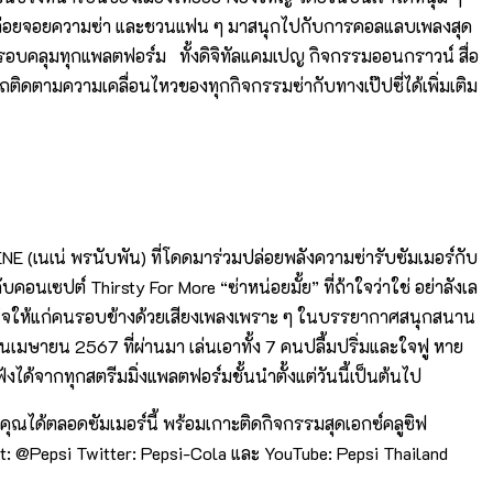
ใส ปล่อยจอยความซ่า และชวนแฟน ๆ มาสนุกไปกับการคอลแลบเพลงสุด
่ครอบคลุมทุกแพลตฟอร์ม ทั้งดิจิทัลแคมเปญ กิจกรรมออนกราวน์ สื่อ
รถติดตามความเคลื่อนไหวของทุกกิจกรรมซ่ากับทางเป๊ปซี่ได้เพิ่มเติม
NE (เนเน่ พรนับพัน) ที่โดดมาร่วมปล่อยพลังความซ่ารับซัมเมอร์กับ
บคอนเซปต์ Thirsty For More “ซ่าหน่อยมั้ย” ที่ถ้าใจว่าใช่ อย่าลังเล
ามมั่นใจให้แก่คนรอบข้างด้วยเสียงเพลงเพราะ ๆ ในบรรยากาศสนุกสนาน
อนเมษายน 2567 ที่ผ่านมา เล่นเอาทั้ง 7 คนปลื้มปริ่มและใจฟู หาย
งได้จากทุกสตรีมมิ่งแพลตฟอร์มชั้นนำตั้งแต่วันนี้เป็นต้นไป
องคุณได้ตลอดซัมเมอร์นี้ พร้อมเกาะติดกิจกรรมสุดเอกซ์คลูซิฟ
nt: @Pepsi Twitter: Pepsi-Cola และ YouTube: Pepsi Thailand