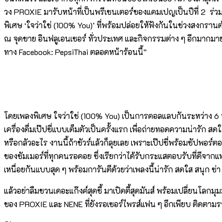
วง PROXIE มารับหน้าที่เป็นพรีเซนเตอร์ของแคมเปญเป็นปีที่ 2 ร
พิเศษ ‘ใจว่าใช่ (100% You)’ ที่พร้อมปล่อยให้ฟังกันในช่วงสงกร
ณ จุดขาย อินฟลูเอนเซอร์ ทั่วประเทศ และกิจกรรมต่าง ๆ อีกมากมาย 
ทาง Facebook: PepsiThai ตลอดหน้าร้อนนี้”
โดยเพลงพิเศษ ใจว่าใช่ (100% You) เป็นการคอลแลบกันระหว่าง 6 หนุ
เครื่องดื่มเป๊ปซี่แบบเต็มตัวเป็นครั้งแรก เพื่อถ่ายทอดความน่ารัก สด
หรือกลัวอะไร งานนี้ถ้าชัวร์แล้วก็ลุยเลย เพราะเป๊ปซี่พร้อมซัปพอร
ของซัมเมอร์ที่ทุกคนรอคอย ซึ่งเรียกว่าได้รับกระแสตอบรับที่ดีจากแ
เหนื่อยกันแบบสุด ๆ พร้อมการันตีด้วยว่าเพลงนี้น่ารัก สดใส สนุก ซ่
แล้วอย่าลืมชวนเดอะแก๊งค์สุดซี้ มาเปิดตี้สุดมันส์ พร้อมเปลี่ยนโลก
ของ PROXIE และ NENE ที่ยังรอเซอร์ไพรส์แฟน ๆ อีกเพียบ ติดตามรา