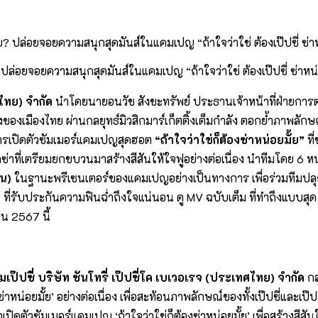
 ปล่อยจอยความสนุกสุดมันส์ในแคมเปญ “ถ้าใจว่าใช่ ต้องเป๊ปซี่ ซ่าหน่
ทศไทย) จำกัด
นำโดยนายอนวัช สังขะทรัพย์ ประธานเจ้าหน้าที่ฝ่ายการ
แรงของเมืองไทย ผ่านกลยุทธ์มิวสิกมาร์เก็ตติ้งเต็มกำลัง ตอกย้ำภาพลั
การเปิดตัวซัมเมอร์แคมเปญสุดฮอต
“ถ้าใจว่าใช่ก็ต้องซ่าหน่อยมั้ย”
ที
ดซ่าที่เตรียมยกขบวนมาสร้างสีสันให้ใจฟูอย่างต่อเนื่อง นำทีมโดย 6 ห
ัน)
ในฐานะพรีเซนเตอร์ของแคมเปญอย่างเป็นทางการ เพื่อร่วมทีมปลุก
”
ที่รับประกันความฟินฉ่ำถึงใจแน่นอน ดู MV ฉบับเต็ม ที่ทำถึงแบบสุ
ยน 2567 นี้
เป๊ปซี่
บริษัท ซันโทรี่ เป๊ปซี่โค เบเวอเรจ (ประเทศไทย) จำกัด
กล
่าหน่อยมั้ย’ อย่างต่อเนื่อง เพื่อสะท้อนภาพลักษณ์ของทั้งเป๊ปซี่และเป๊
ดเราเปิดตัวซัมเมอร์แคมเปญ ‘ถ้าใจว่าใช่ก็ต้องซ่าหน่อยมั้ย’ เพื่อสร้างสี