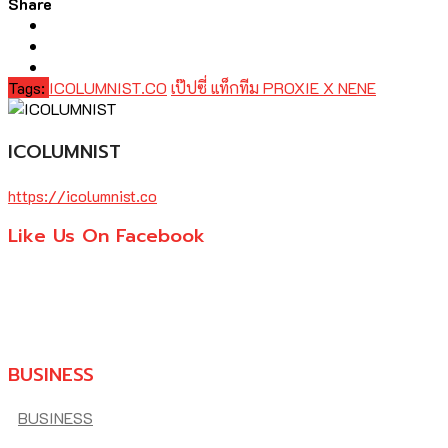
Share
Tags:
ICOLUMNIST.CO
เป๊ปซี่ แท็กทีม PROXIE X NENE
ICOLUMNIST
https://icolumnist.co
Like Us On Facebook
BUSINESS
BUSINESS