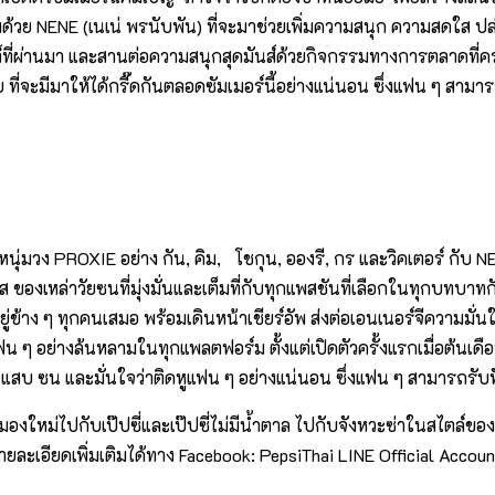
่วมด้วย NENE (เนเน่ พรนับพัน) ที่จะมาช่วยเพิ่มความสนุก ความสด
านต์ที่ผ่านมา และสานต่อความสนุกสุดมันส์ด้วยกิจกรรมทางการตลาดที
ที่จะมีมาให้ได้กรี๊ดกันตลอดซัมเมอร์นี้อย่างแน่นอน ซึ่งแฟน ๆ สามา
่มวง PROXIE อย่าง กัน, คิม, โชกุน, อองรี, กร และวิคเตอร์ กับ NE
ใส ของเหล่าวัยซนที่มุ่งมั่นและเต็มที่กับทุกแพสชันที่เลือกในทุกบทบาทกั
์ตอยู่ข้าง ๆ ทุกคนเสมอ พร้อมเดินหน้าเชียร์อัพ ส่งต่อเอนเนอร์จีคว
ฟน ๆ อย่างล้นหลามในทุกแพลตฟอร์ม ตั้งแต่เปิดตัวครั้งแรกเมื่อต้นเดื
า แสบ ซน และมั่นใจว่าติดหูแฟน ๆ อย่างแน่นอน ซึ่งแฟน ๆ สามารถรับฟั
มุมมองใหม่ไปกับเป๊ปซี่และเป๊ปซี่ไม่มีน้ำตาล ไปกับจังหวะซ่าในสไตล์ข
ยละเอียดเพิ่มเติมได้ทาง Facebook: PepsiThai LINE Official Accou