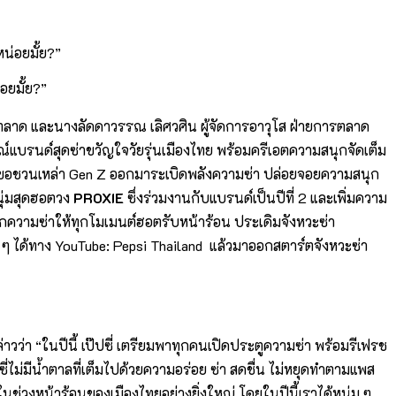
อยมั้ย?”
ตลาด และนางลัดดาวรรณ เลิศวศิน ผู้จัดการอาวุโส ฝ่ายการตลาด
กษณ์แบรนด์สุดซ่าขวัญใจวัยรุ่นเมืองไทย พร้อมครีเอตความสนุกจัดเต็ม
่ขอชวนเหล่า Gen Z ออกมาระเบิดพลังความซ่า ปล่อยจอยความสนุก
นุ่มสุดฮอตวง
PROXIE
ซึ่งร่วมงานกับแบรนด์เป็นปีที่ 2 และเพิ่มความ
ความซ่าให้ทุกโมเมนต์ฮอตรับหน้าร้อน ประเดิมจังหวะซ่า
ด ๆ ได้ทาง YouTube: Pepsi Thailand แล้วมาออกสตาร์ตจังหวะซ่า
่าวว่า “ในปีนี้ เป๊ปซี่ เตรียมพาทุกคนเปิดประตูความซ่า พร้อมรีเฟรช
ปซี่ไม่มีน้ำตาลที่เต็มไปด้วยความอร่อย ซ่า สดชื่น ไม่หยุดทำตามแพส
สันในช่วงหน้าร้อนของเมืองไทยอย่างยิ่งใหญ่ โดยในปีนี้เราได้หนุ่ม ๆ