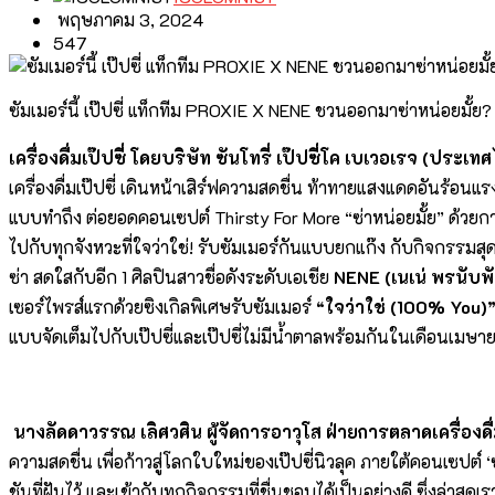
พฤษภาคม 3, 2024
547
ซัมเมอร์นี้ เป๊ปซี่ แท็กทีม PROXIE X NENE ชวนออกมาซ่าหน่อยมั้ย?
เครื่องดื่มเป๊ปซี่ โดยบริษัท ซันโทรี่ เป๊ปซี่โค เบเวอเรจ (ประเ
เครื่องดื่มเป๊ปซี่ เดินหน้าเสิร์ฟความสดชื่น ท้าทายแสงแดดอันร้อน
แบบทำถึง ต่อยอดคอนเซปต์ Thirsty For More “ซ่าหน่อยมั้ย” ด้วย
ไปกับทุกจังหวะที่ใจว่าใช่! รับซัมเมอร์กันแบบยกแก๊ง กับกิจกรรมสุ
ซ่า สดใสกับอีก 1 ศิลปินสาวชื่อดังระดับเอเชีย
NENE (เนเน่ พรนับพ
เซอร์ไพรส์แรกด้วยซิงเกิลพิเศษรับซัมเมอร์
“ใจว่าใช่ (
100% You)
แบบจัดเต็มไปกับเป๊ปซี่และเป๊ปซี่ไม่มีน้ำตาลพร้อมกันในเดือนเมษา
นางลัดดาวรรณ เลิศวศิน ผู้จัดการอาวุโส ฝ่ายการตลาดเครื่องดื่ม
ความสดชื่น เพื่อก้าวสู่โลกใบใหม่ของเป๊ปซี่นิวลุค ภายใต้คอนเซปต์ ‘ซ
ชันที่ฝันไว้ และเข้ากับทุกกิจกรรมที่ชื่นชอบได้เป็นอย่างดี ซึ่งล่าสุ