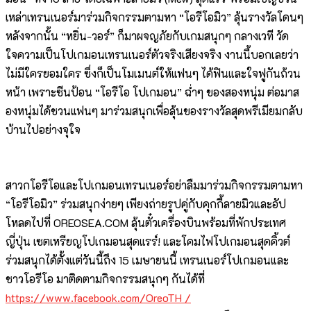
เหล่าเทรนเนอร์มาร่วมกิจกรรมตามหา “โอรีโอมิว” ลุ้นรางวัลโดนๆ
หลังจากนั้น “หยิ่น-วอร์” ก็มาผจญภัยกับเกมสนุกๆ กลางเวที วัด
ใจความเป็นโปเกมอนเทรนเนอร์ตัวจริงเสียงจริง งานนี้บอกเลยว่า
ไม่มีใครยอมใคร ซึ่งก็เป็นโมเมนต์ให้แฟนๆ ได้ฟินและใจฟูกันถ้วน
หน้า เพราะซีนป้อน “โอรีโอ โปเกมอน” ฉ่ำๆ ของสองหนุ่ม ต่อมาส
องหนุ่มได้ชวนแฟนๆ มาร่วมสนุกเพื่อลุ้นของรางวัลสุดพรีเมียมกลับ
บ้านไปอย่างจุใจ
สาวกโอรีโอและโปเกมอนเทรนเนอร์อย่าลืมมาร่วมกิจกรรมตามหา
“โอรีโอมิว” ร่วมสนุกง่ายๆ เพียงถ่ายรูปคู่กับคุกกี้ลายมิวและอัป
โหลดไปที่ OREOSEA.COM ลุ้นตั๋วเครื่องบินพร้อมที่พักประเทศ
ญี่ปุ่น เซตเหรียญโปเกมอนสุดแรร์! และโคมไฟโปเกมอนสุดคิ้วต์
ร่วมสนุกได้ตั้งแต่วันนี้ถึง 15 เมษายนนี้ เทรนเนอร์โปเกมอนและ
ชาวโอรีโอ มาติดตามกิจกรรมสนุกๆ กันได้ที่
https://www.facebook.com/OreoTH /