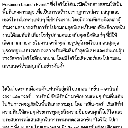
Pokémon Launch Event” ซึ่งโอรีโอได้เนรมิตใจกลางสยามให้เป็น
พื้นที่แห่งความสุข เพื่อเป็นการสร้างปรากฏการณ์ความสนุกและ
เซอร์ไพรส์เฉพาะแฟนๆ ที่เข้าร่วมงาน โดยมีความพิเศษคือเหล่าผู้
ร่วมงานสามารถรับการ์ดโปเกมอนสุดพิเศษเป็นของที่ระลึกภายใน
งานได้เลยทันที เพียงโชว์รูปถ่ายตนเองกับจุดเช็คอินเก๋ๆ ที่มีให้
เลือกมากมายภายในงาน อาทิ จุดถ่ายรูปอุโมงค์โปเกมอนสุดคูล
บูธถ่ายรูปแบบ 360 องศา พร้อมชิมสินค้าสุดพิเศษ และเล่นเกมลุ้น
รางวัลจากโอรีโออีกมากมาย โดยมีโอรีโอเลิฟเวอร์และโปเกมอน
เทรนเนอร์ร่วมสนุกกันอย่างคับคั่ง
ไฮไลต์ของงานคือคนดังแฟนพันธุ์แท้โปเกมอน “หยิ่น – อานันท์
ว่อง” และ “วอร์ – วนรัตน์ รัศมีรัตน์” มาชักชวนแฟนๆ ร่วมตื่นเต้น
ไปกับการผจญภัยในพื้นที่แห่งความสุข โดย “หยิ่น-วอร์” เริ่มเสิร์ฟ
ความฟินให้แฟนๆ ด้วยการพูดคุยถึงความชื่นชอบคุกกี้โอรีโอ และ
ประสบการณ์แสนสนุกในการตามหาคอลเลกชัน “โอรีโอ โปเก
มอน” ทั้ง 16 ลาย โดยเฉพาะลายมิว (Mew) สุดแรร์ พร้อมเชิญชวน