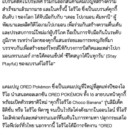
แบรนด์ฮิตในประเทศ ร่วมกันออกสินค้าแคมเปญที่สร้างความ
สำเร็จมาแล้วมากมาย และในครั้งนี้ โอรีโอ ซึ่งเป็นแบรนด์คุกกี้
อันดับ 1 ของโลก ได้จับมือกับกับ “เดอะ โปเกมอน คัมพานี” ผู้
พัฒนาและผลิตวิดีโอเกมโปเกมอน เพื่อร่วมกันสร้างความตื่นเต้น
และประสบการณ์ใหม่แก่ผู้บริโภค ถือเป็นการจับมือกันในระดับ
ภูมิภาค ระหว่างโลกของคุกกี้แสนอร่อยและการผจญภัยที่มา
บรรจบกันเพื่อสร้างเซอร์ไพรส์ให้กับวงการบิสกิตและเหล่าโปเก
มอนเทรนเนอร์ ภายใต้คอนเซ็ปต์ ‘ชีวิตสนุกได้ในทุกวัน’ (Stay
Playful) ของแบรนด์โอรีโอ”
แคมเปญ OREO Pokémon ซึ่งเป็นแคมเปญที่ใหญ่ที่สุดแห่งปีของโอ
รีโอ นำเสนอคอลเลกชัน OREO POKÉMON ทั้ง 16 ลายบนหน้าคุกกี้
พร้อมเปิดตัวรสชาติใหม่ “คุกกี้โอรีโอ Choco Banana” รุ่นลิมิเต็ด
อิดิชั่น หรือ โอรีโอ พิคาชู จนเป็นไวรัลโด่งดังมากในออนไลน์ ที่โอรี
โอเลิฟเวอร์และเหล่าเทรนเนอร์ตื่นเต้นในการตามหา ปลุกกระแสโอ
รีโอฟีเว่อร์ทั่วไทย นอกจากนี้ โอรีโอได้มีการจัดงาน “OREO