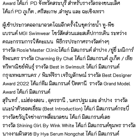
Award ได้แก่ PD จังหวัดสระบุรี สำหรับรางวัลรองชนะเลิศ
ได้แก่ PD ภูเก็ต , ศรีสะเกษ ,ลำพูน และ ฉะเชิงเทรา
ผู้เข้าประกวดออกมาอวดโฉมอีกครั้งในชุดว่ายน้ำ ทู-พีช
แบรนด์ MGI Swimwear โชว์สัดส่วนและสเต็ปการเดิน ระหว่าง
คณะกรรมการให้คะแนน พิธีกรประกาศรางวัลต่างๆ
รางวัล Rosie’Master Clinicได้แก่ มิสแกรนด์ ลำปาง /ยู่ยี่ มณิการ์
ทิพเนตร รางวัล Charming By Chat ได้แก่ มิสแกรนด์ ภูเก็ต / เทีย
ทวีพาณิชย์พันธุ์ รางวัล Best in Swimsuit ได้แก่ มิสแกรนด์
กรุงเทพมหานคร / พิมพ์จิรา เจริญลักษณ์ รางวัล Best Designer
Award 2022 ได้แก่ทีม มิสแกรนด์ ปัตตานี รางวัล Grand Model
Award ได้แก่ มิสแกรนด์
สุรินทร์ , แม่ฮ่องสอน , อุดรธานี , นครปฐม และ ลำปาง รางวัล
แนะนำตัวยอดเยี่ยม (Best Introduction) ได้แก่ มิสแกรนด์กระบี่
รางวัลขวัญใจช่างภาพสื่อมวลชน ได้แก่ มิสแกรนด์เลย
รางวัล Shining Girl By Wink White ได้แก่ มิสแกรนด์ชุมพร รางวัล
นางงามผิวสวย By Hya Serum Nongchat ได้แก่ มิสแกรนด์