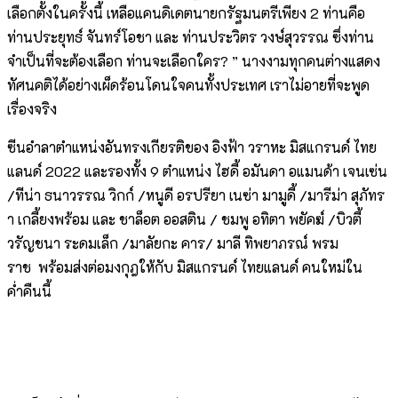
เลือกตั้งในครั้งนี้ เหลือแคนดิเดตนายกรัฐมนตรีเพียง 2 ท่านคือ
ท่านประยุทธ์ จันทร์โอชา และ ท่านประวิตร วงษ์สุวรรณ ซึ่งท่าน
จำเป็นที่จะต้องเลือก ท่านจะเลือกใคร? ” นางงามทุกคนต่างแสดง
ทัศนคติได้อย่างเผ็ดร้อนโดนใจคนทั้งประเทศ เราไม่อายที่จะพูด
เรื่องจริง
ซีนอำลาตำแหน่งอันทรงเกียรติของ อิงฟ้า วราหะ มิสแกรนด์ ไทย
แลนด์ 2022 และรองทั้ง 9 ตำแหน่ง ไฮดี้ อมันดา อแมนด้า เจนเซ่น
/ทีน่า ธนาวรรณ วิกก์ /หนูดี อรปรียา เนซ่า มามูดี้ /มารีม่า สุภัทร
า เกลี้ยงพร้อม และ ชาล็อต ออสติน / ชมพู อทิตา พยัคฆ์ /บิวตี้
วรัญชนา ระดมเล็ก /มาลัยกะ คาร/ มาลี ทิพยาภรณ์ พรม
ราช พร้อมส่งต่อมงกุฎให้กับ มิสแกรนด์ ไทยแลนด์ คนใหม่ใน
ค่ำคืนนี้