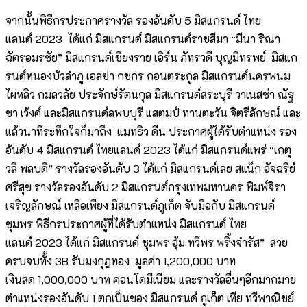
จากนั้นพิธีกรประกาศรางวัล รองอันดับ 5 มิสแกรนด์ ไทย
แลนด์ 2023 ได้แก่ มิสแกรนด์ มิสแกรนด์ราชสีมา “มีนา ริณา
ฉัตรอมรชัย” มิสแกรนด์เชียงราย เอิร์น ภัทรวดี บุญมีทรพย์ มิสแก
รนด์หนองบัวลำภู เอลซ่า กชกร กอนตระกูล มิสแกรนด์นครพนม
ไผ่หลิว กมลวลัย ประจักษ์รัตนกุล มิสแกรนด์สระบุรี วาเนสซ่า ณัฐ
ชา เว้งค์ และมิสแกรนด์ลพบบุรี แสตมป์ ทานตะวัน จิตรีลักษณ์ และ
แล้วนาทีระทึกใจก็มาถึง แมทธิว ดีน ประกาศผู้ได้รับตำแหน่ง รอง
อันดับ 4 มิสแกรนด์ ไทยแลนด์ 2023 ได้แก่ มิสแกรนด์แพร่ “เกตุ
วลี พลบดี” รางวัลรองอันดับ 3 ได้แก่ มิสแกรนด์เลย สแน็ก อัจฉรีย์
ศรีสุข รางวัลรองอันดับ 2 มิสแกรนด์กรุงเทพมหานคร พิมพ์จิรา
เจริญลักษณ์ เหลือเพียง มิสแกรนด์ภูเก็ต จับมือกับ มิสแกรนด์
ชุมพร พิธีกรประกาศผู้ที่ได้รับตำแหน่ง มิสแกรนด์ ไทย
แลนด์ 2023 ได้แก่ มิสแกรนด์ ชุมพร อุ้ม ทวีพร พริ้งจำรัส” สวย
ครบจบทั้ง 3B รับมงกุฎทอง มูลค่า 1,200,000 บาท
เงินสด 1,000,000 บาท คอนโดมีเนียม และรางวัลอื่นๆอีกมากมาย
ตำแหน่งรองอันดับ 1 ตกเป็นของ มิสแกรนด์ ภูเก็ต เทีย ทวีพาณิชย์