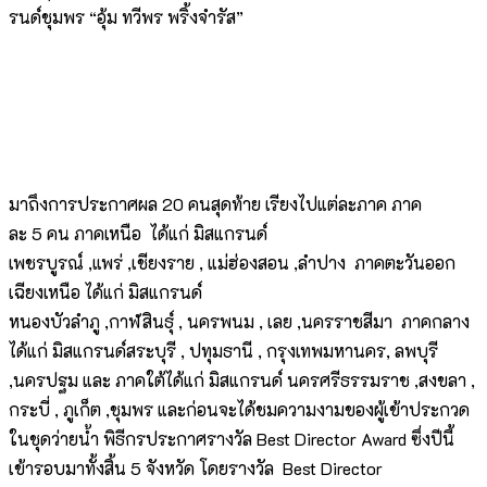
รนด์ชุมพร “อุ้ม ทวีพร พริ้งจำรัส”
มาถึงการประกาศผล 20 คนสุดท้าย เรียงไปแต่ละภาค ภาค
ละ 5 คน ภาคเหนือ ได้แก่ มิสแกรนด์
เพชรบูรณ์ ,แพร่ ,เชียงราย , แม่ฮ่องสอน ,ลำปาง ภาคตะวันออก
เฉียงเหนือ ได้แก่ มิสแกรนด์
หนองบัวลำภู ,กาฬสินธุ์ , นครพนม , เลย ,นครราชสีมา ภาคกลาง
ได้แก่ มิสแกรนด์สระบุรี , ปทุมธานี , กรุงเทพมหานคร, ลพบุรี
,นครปฐม และ ภาคใต้ได้แก่ มิสแกรนด์ นครศรีธรรมราช ,สงขลา ,
กระบี่ , ภูเก็ต ,ชุมพร และก่อนจะได้ชมความงามของผู้เข้าประกวด
ในชุดว่ายน้ำ พิธีกรประกาศรางวัล Best Director Award ซึ่งปีนี้
เข้ารอบมาทั้งสิ้น 5 จังหวัด โดยรางวัล Best Director