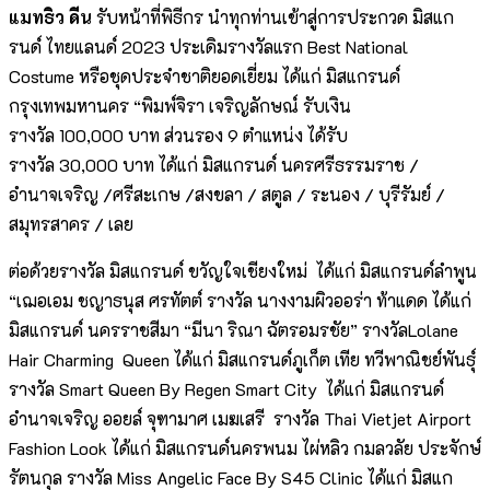
แมทธิว ดีน
รับหน้าที่พิธีกร นำทุกท่านเข้าสู่การประกวด มิสแก
รนด์ ไทยแลนด์ 2023 ประเดิมรางวัลแรก Best National
Costume หรือชุดประจำชาติยอดเยี่ยม ได้แก่ มิสแกรนด์
กรุงเทพมหานคร “พิมพ์จิรา เจริญลักษณ์ รับเงิน
รางวัล 100,000 บาท ส่วนรอง 9 ตำแหน่ง ได้รับ
รางวัล 30,000 บาท ได้แก่ มิสแกรนด์ นครศรีธรรมราช /
อำนาจเจริญ /ศรีสะเกษ /สงขลา / สตูล / ระนอง / บุรีรัมย์ /
สมุทรสาคร / เลย
ต่อด้วยรางวัล มิสแกรนด์ ขวัญใจเชียงใหม่ ได้แก่ มิสแกรนด์ลำพูน
“เฌอเอม ชญาธนุส ศรทัตต์ รางวัล นางงามผิวออร่า ท้าแดด ได้แก่
มิสแกรนด์ นครราชสีมา “มีนา ริณา ฉัตรอมรชัย” รางวัลLolane
Hair Charming Queen ได้แก่ มิสแกรนด์ภูเก็ต เทีย ทวีพาณิชย์พันธุ์
รางวัล Smart Queen By Regen Smart City ได้แก่ มิสแกรนด์
อำนาจเจริญ ออยล์ จุฑามาศ เมฆเสรี รางวัล Thai Vietjet Airport
Fashion Look ได้แก่ มิสแกรนด์นครพนม ไผ่หลิว กมลวลัย ประจักษ์
รัตนกุล รางวัล Miss Angelic Face By S45 Clinic ได้แก่ มิสแก