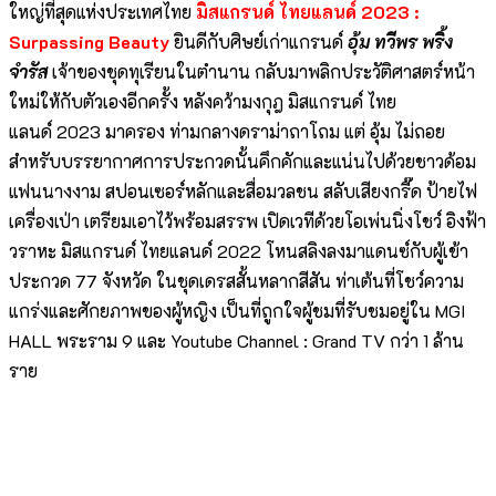
ใหญ่ที่สุดแห่งประเทศไทย
มิสแกรนด์ ไทยแลนด์ 2023 :
Surpassing Beauty
ยินดีกับศิษย์เก่าแกรนด์
อุ้ม ทวีพร พริ้ง
จำรัส
เจ้าของชุดทุเรียนในตำนาน กลับมาพลิกประวัติศาสตร์หน้า
ใหม่ให้กับตัวเองอีกครั้ง หลังคว้ามงกุฎ มิสแกรนด์ ไทย
แลนด์ 2023 มาครอง ท่ามกลางดราม่าถาโถม แต่ อุ้ม ไม่ถอย
สำหรับบรรยากาศการประกวดนั้นคึกคักและแน่นไปด้วยชาวด้อม
แฟนนางงาม สปอนเซอร์หลักและสื่อมวลชน สลับเสียงกรี๊ด ป้ายไฟ
เครื่องเป่า เตรียมเอาไว้พร้อมสรรพ เปิดเวทีด้วยโอเพ่นนิ่งโชว์ อิงฟ้า
วราหะ มิสแกรนด์ ไทยแลนด์ 2022 โหนสลิงลงมาแดนซ์กับผู้เข้า
ประกวด 77 จังหวัด ในชุดเดรสสั้นหลากสีสัน ท่าเต้นที่โชว์ความ
แกร่งและศักยภาพของผู้หญิง เป็นที่ถูกใจผู้ชมที่รับชมอยู่ใน MGI
HALL พระราม 9 และ Youtube Channel : Grand TV กว่า 1 ล้าน
ราย