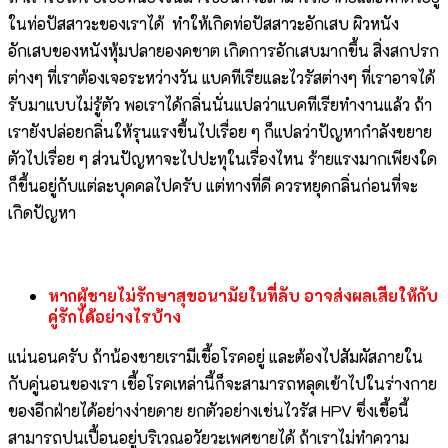
ในท่อปัสสาวะของเราได้ ทำให้เกิดท่อปัสสาวะอักเสบ ผิวหนัง
อักเสบของหนังหุ้มปลายองคชาต เกิดการอักเสบมากขึ้น สิ่งสกปรก
ต่างๆ ที่เราต้องเจอระหว่างวัน แบคทีเรียและไวรัสต่างๆ ที่เราอาจได้
รับมาแบบไม่รู้ตัว พอเราได้กลิ่นนั่นแปลว่าแบคทีเรียทำงานแล้ว ถ้า
เรายังปล่อยกลิ่นให้รุนแรงขึ้นไปเรื่อย ๆ ก็แปลว่าปัญหากำลังขยาย
ตัวไปเรื่อย ๆ ส่วนปัญหาจะไปปะทุในเรื่องไหน ร้ายแรงมากเพียงใด
ก็ขึ้นอยู่กับแต่ละบุคคลไปครับ แต่ทางที่ดี ควรหยุดกลิ่นก่อนที่จะ
เกิดปัญหา
หากผู้ชายไม่รักษาสุขอนามัยในที่ลับ อาจส่งผลเสียให้กับ
คู่รักได้อย่างไรบ้าง
แน่นอนครับ ถ้าน้องชายเรามีเชื้อโรคอยู่ และต้องไปสัมผัสภายใน
กับคู่นอนของเรา เชื้อโรคเหล่านี้ก็จะสามารถหลุดเข้าไปในร่างกาย
ของอีกฝ่ายได้อย่างง่ายดาย ยกตัวอย่างเช่นไวรัส HPV ซึ่งเชื้อนี้
สามารถปนเปื้อนอยู่บริเวณอวัยวะเพศชายได้ ถ้าเราไม่ทำความ