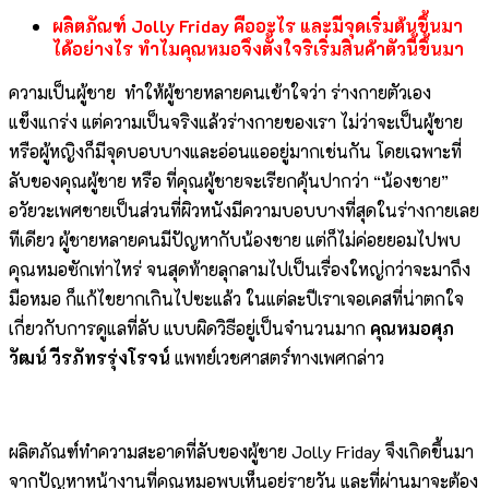
ผลิตภัณฑ์
Jolly Friday คืออะไร และมีจุดเริ่มต้นขึ้นมา
ได้อย่างไร ทำไมคุณหมอจึงตั้งใจริเริ่มสินค้าตัวนี้ขึ้นมา
ความเป็นผู้ชาย ทำให้ผู้ชายหลายคนเข้าใจว่า ร่างกายตัวเอง
แข็งแกร่ง แต่ความเป็นจริงแล้วร่างกายของเรา ไม่ว่าจะเป็นผู้ชาย
หรือผู้หญิงก็มีจุดบอบบางและอ่อนแออยู่มากเช่นกัน โดยเฉพาะที่
ลับของคุณผู้ชาย หรือ ที่คุณผู้ชายจะเรียกคุ้นปากว่า “น้องชาย”
อวัยวะเพศชายเป็นส่วนที่ผิวหนังมีความบอบบางที่สุดในร่างกายเลย
ทีเดียว ผู้ชายหลายคนมีปัญหากับน้องชาย แต่ก็ไม่ค่อยยอมไปพบ
คุณหมอซักเท่าไหร่ จนสุดท้ายลุกลามไปเป็นเรื่องใหญ่กว่าจะมาถึง
มือหมอ ก็แก้ไขยากเกินไปซะแล้ว ในแต่ละปีเราเจอเคสที่น่าตกใจ
เกี่ยวกับการดูแลที่ลับ แบบผิดวิธีอยู่เป็นจำนวนมาก
คุณหมอศุภ
วัฒน์ วีรภัทรรุ่งโรจน์
แพทย์เวชศาสตร์ทางเพศกล่าว
ผลิตภัณฑ์ทำความสะอาดที่ลับของผู้ชาย Jolly Friday จึงเกิดขึ้นมา
จากปัญหาหน้างานที่คุณหมอพบเห็นอยู่รายวัน และที่ผ่านมาจะต้อง