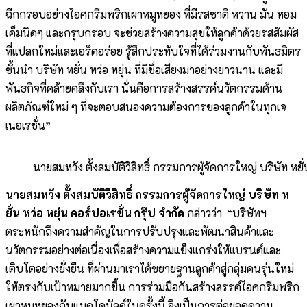
ฉีกกรอบอย่างไอศกรีมพริกเผาหมูหยอง ที่มีรสชาติ หวาน มัน หอม
เค็มนิดๆ และกรุบกรอบ จะช่วยสร้างความสุขให้ลูกค้าด้วยรสสัมผัส
ที่แปลกใหม่และเอร็ดอร่อย รู้สึกประทับใจที่ได้ร่วมงานกับพันธมิตร
ชั้นนำ บริษัท หยั่น หว่อ หยุ่น ที่มีชื่อเสียงมาอย่างยาวนาน และมี
พันธกิจที่คล้ายคลึงกับเรา นั่นคือการสร้างสรรค์นวัตกรรมด้าน
ผลิตภัณฑ์ใหม่ ๆ ที่จะตอบสนองความต้องการของลูกค้าในทุกเจ
เนอเรชั่น
”
นายสมหวัง ตั้งสมบัติวิสิทธิ์ กรรมการผู้จัดการใหญ่ บริษัท หยั่น
นายสมหวัง ตั้งสมบัติวิสิทธิ์ กรรมการผู้จัดการใหญ่ บริษัท ห
ยั่น หว่อ หยุ่น คอร์ปอเรชั่น กรุ๊ป จำกัด
กล่าวว่า “บริษัทฯ
ตระหนักถึงความสำคัญในการปรับปรุงและพัฒนาสินค้าและ
นวัตกรรมอย่างต่อเนื่องเพื่อสร้างความแข็งแกร่งให้แบรนด์และ
เติบโตอย่างยั่งยืน ที่ผ่านมาเราได้ขยายฐานลูกค้าสู่กลุ่มคนรุ่นใหม่
ให้ตรงกับเป้าหมายมากขึ้น การร่วมมือกันสร้างสรรค์ไอศกรีมพริก
เผาหมูหยองกับแมคโดนัลด์ในครั้งนี้ จึงเป็นการต่อยอดความ