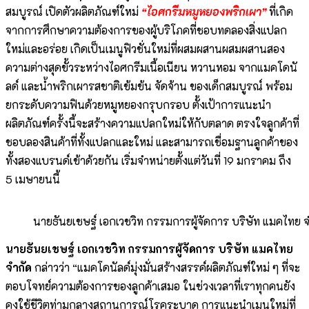
สมบูรณ์ เปิดตัวผลิตภัณฑ์ใหม่
“ไอศกรีมหมูหยองพริกเผา”
ที่เกิด
จากการศึกษาความต้องการของผู้บริโภคที่ชอบทดลองสิ่งแปลก
ใหม่และอร่อย เกิดเป็นเมนูฟิวชั่นใหม่ที่ผสมผสานผสมผสานสอง
ความต่างสุดขั้วระหว่างไอศกรีมเนื้อเนียน หวานหอม จากแมคโดนั
ลด์ และน้ำพริกเผารสชาติเข้มข้น จัดจ้าน ของเด็กสมบูรณ์ พร้อม
ยกระดับความฟินด้วยหมูหยองกรุบกรอบ ตั้งเป้าการแนะนำ
ผลิตภัณฑ์ครั้งนี้จะสร้างความแปลกใหม่ให้กับตลาด ตรงใจลูกค้าที่
ชอบลองสินค้าที่ทั้งแปลกและใหม่ และสามารถเชื่อมฐานลูกค้าของ
ทั้งสองแบรนด์เข้าด้วยกัน เริ่มจำหน่ายตั้งแต่วันที่ 19 มกราคม ถึง
5 เมษายนนี้
นายธันยเชษฐ์ เอกเวชวิท กรรมการผู้จัดการ บริษัท แมคไทย จ
นายธันยเชษฐ์ เอกเวชวิท กรรมการผู้จัดการ บริษัท แมคไทย
จำกัด
กล่าวว่า “แมคโดนัลด์มุ่งมั่นสร้างสรรค์ผลิตภัณฑ์ใหม่ ๆ ที่จะ
ตอบโจทย์ความต้องการของลูกค้าเสมอ ในช่วงเวลาที่เราทุกคนยัง
คงใช้ชีวิตท่ามกลางสถานการณ์โรคระบาด การแนะนำเมนูใหม่ที่