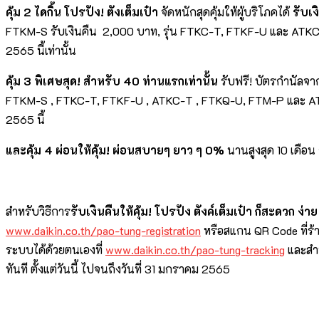
คุ้ม
2
ไดกิ้น โปรปัง
!
ตังเต็มเป๋า
จัดหนักสุดคุ้มให้ผู้บริโภคได้
รับเง
FTKM-S รับเงินคืน 2,000 บาท, รุ่น FTKC-T, FTKF-U และ ATKC-T
2565 นี้เท่านั้น
คุ้ม
3
พิเศษสุด
!
สำหรับ
40 ท่านแรกเท่านั้น
รับฟรี! บัตรกำนัลจาก
FTKM-S , FTKC-T, FTKF-U , ATKC-T , FTKQ-U, FTM-P และ A
2565 นี้
และคุ้ม
4
ผ่อนให้คุ้ม
!
ผ่อนสบายๆ ยาว ๆ
0
%
นานสูงสุด 10 เดือน
สำหรับวิธีการ
รับเงินคืนให้คุ้ม
! โปรปัง ตังค์เต็มเป๋า ก็
สะดวก ง่าย
www.daikin.co.th/pao-tung-registration
หรือสแกน QR Code ที่ร
ระบบได้ด้วยตนเองที่
www.daikin.co.th/pao-tung-tracking
และสำห
ทันที ตั้งแต่วันนี้ ไปจนถึงวันที่ 31 มกราคม 2565