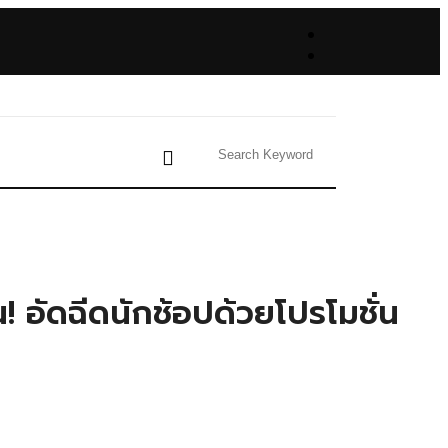
! อัดฉีดนักช้อปด้วยโปรโมชั่น