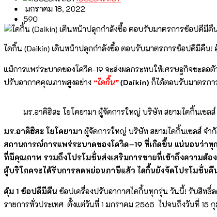
มกราคม 18, 2022
590
ไดกิ้น (Daikin) เดินหน้าปลุกกำลังซื้อ ตอบรับมาตรการช้อปดีมีคืน! 
แม้การแพร่ระบาดของโควิด-19 จะส่งผลกระทบให้เศรษฐกิจชะลอตัว
ปรับอากาศคุณภาพสูงอย่าง
“
ไดกิ้น
”
(
Daikin
)
ก็ได้ตอบรับมาตรการ
มร.อาคิฮิสะ โยโคยามา ผู้จัดการใหญ่ บริษัท สยามไดกิ้นเซลส์ 
มร.อาคิฮิสะ โยโคยามา
ผู้จัดการใหญ่ บริษัท สยามไดกิ้นเซลส์ จำกั
สถานการณ์การแพร่ระบาดของ
โควิด
–
19 ที่เกิดขึ้น แน่นอนว่
ที่มีคุณภาพ รวมถึงโปรโมชั่นส่งเสริมการขายที่เข้าถึงความต้อง
ผู้บริโภคจะได้รับการลดหย่อนภาษีแล้ว ไดกิ้นยังจัดโปรโมชั่นคื
คุ้ม
1 ช้อปดีมีคืน
ช้อปเครื่องปรับอากาศไดกิ้นทุกรุ่น วันนี้! รับสิท
รายการทั่วประเทศ ตั้งแต่วันที่ 1 มกราคม 2565 ไปจนถึงวันที่ 15 