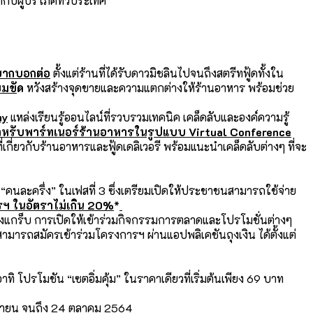
กับผู้บริโภคทั่วประเทศ”
อยากบอกต่อ
ตั้งแต่ร้านที่ได้รับดาวมิชลินไปจนถึงสตรีทฟู้ดทั้งใน
็มขั
ด
หวังสร้างจุดขายและความแตกต่างให้ร้านอาหาร พร้อมช่วย
my
แหล่งเรียนรู้ออนไลน์ที่รวบรวมเทคนิค เคล็ดลับและองค์ความรู้
ำหรับพาร์ทเนอร์ร้านอาหารในรูปแบบ
Virtual Conference
่เกี่ยวกับร้านอาหารและฟู้ดเดลิเวอรี พร้อมแนะนำเคล็ดลับต่างๆ ที่จะ
นละครึ่ง” ในเฟสที่ 3 ซึ่งเตรียมเปิดให้ประชาชนสามารถใช้จ่าย
ฯ ในอัตราไม่เกิน
20%
*
งแกร็บ การเปิดให้เข้าร่วมกิจกรรมการตลาดและโปรโมชั่นต่างๆ
จสามารถสมัครเข้าร่วมโครงการฯ ผ่านแอปพลิเคชันถุงเงิน ได้ตั้งแต่
าทิ โปรโมชัน “เซตอิ่มคุ้ม” ในราคาเดียวที่เริ่มต้นเพียง 69 บาท
กันยายน จนถึง 24 ตุลาคม 2564