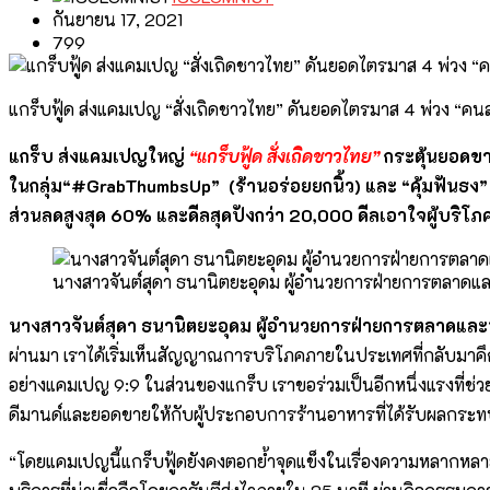
กันยายน 17, 2021
799
แกร็บฟู้ด ส่งแคมเปญ “สั่งเถิดชาวไทย” ดันยอดไตรมาส 4 พ่วง “คนล
แกร็บ ส่งแคมเปญใหญ่
“แกร็บฟู้ด สั่งเถิดชาวไทย”
กระตุ้นยอดขา
ในกลุ่ม“#GrabThumbsUp” (ร้านอร่อยยกนิ้ว) และ “คุ้มฟันธง
ส่วนลดสูงสุด 60% และดีลสุดปังกว่า 20,000 ดีลเอาใจผู้บริโภ
นางสาวจันต์สุดา ธนานิตยะอุดม ผู้อํานวยการฝ่ายการตลาดแ
นางสาวจันต์สุดา ธนานิตยะอุดม ผู้อํานวยการฝ่ายการตลาดแล
ผ่านมา เราได้เริ่มเห็นสัญญาณการบริโภคภายในประเทศที่กลับมาคึกค
อย่างแคมเปญ 9:9 ในส่วนของแกร็บ เราขอร่วมเป็นอีกหนึ่งแรงที่ช่ว
ดีมานด์และยอดขายให้กับผู้ประกอบการร้านอาหารที่ได้รับผลกระทบ
“โดยแคมเปญนี้แกร็บฟู้ดยังคงตอกย้ำจุดแข็งในเรื่องความหลากหลา