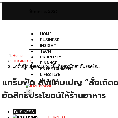
สิงหาคม 6, 2026
HOME
BUSINESS
INSIGHT
TECH
Home
PROPERTY
BUSINESS
FINANCE
แกร็บฟู้ด ส่งแคมเปญ “สั่งเถิดชาวไทย” ดันยอดไต…
ENTERTAINMENT
LIFESTLYE
แกร็บฟู้ด ส่งแคมเปญ “สั่งเถิ
PR NEWS
อัดสิทธิประโยชน์ให้ร้านอาหาร
X
BUSINESS
ICOLUMNIST