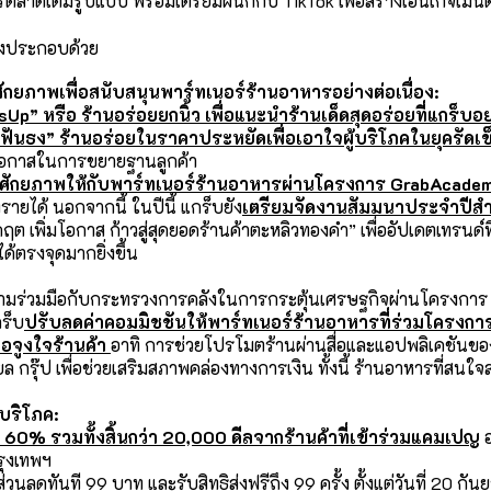
รตลาดเต็มรูปแบบ พร้อมเตรียมผนึกกับ TikTok เพื่อสร้างเอนเกจเมนต์
ึ่งประกอบด้วย
ภาพเพื่อสนับสนุนพาร์ทเนอร์ร้านอาหารอย่างต่อเนื่อง:
” หรือ ร้านอร่อยยกนิ้ว เพื่อแนะนำร้านเด็ดสุดอร่อยที่แกร็บ
มฟันธง” ร้านอร่อยในราคาประหยัดเพื่อเอาใจผู้บริโภคในยุครัดเข
พิ่มโอกาสในการขยายฐานลูกค้า
ศักยภาพให้กับพาร์ทเนอร์ร้านอาหารผ่านโครงการ
GrabAcade
ายได้ นอกจากนี้ ในปีนี้ แกร็บยัง
เตรียมจัดงานสัมมนาประจำปีส
ต เพิ่มโอกาส ก้าวสู่สุดยอดร้านค้าตะหลิวทองคำ” เพื่ออัปเดตเทรนด์ที
้ตรงจุดมากยิ่งขึ้น
ามร่วมมือกับกระทรวงการคลังในการกระตุ้นเศรษฐกิจผ่านโครงการ “ค
กร็บ
ปรับลดค่าคอมมิชชันให้พาร์ทเนอร์ร้านอาหารที่ร่วมโครงการ
ื่อจูงใจร้านค้า
อาทิ การช่วยโปรโมตร้านผ่านสื่อและแอปพลิเคชันขอ
 กรุ๊ป เพื่อช่วยเสริมสภาพคล่องทางการเงิน ทั้งนี้ ร้านอาหารที่สนใ
้บริโภค:
ง
60% รวมทั้งสิ้นกว่า 20,000 ดีลจากร้านค้าที่เข้าร่วมแคมเปญ
อ
รุงเทพฯ
่วนลดทันที 99 บาท และรับสิทธิส่งฟรีถึง 99 ครั้ง ตั้งแต่วันที่ 20 