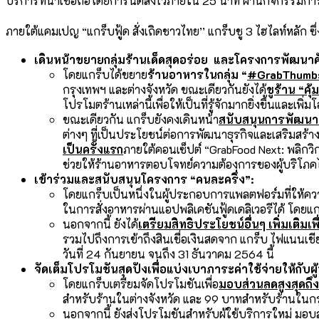
บริการที่น่าเชื่อถือโดยการันตีส่งไวภายใน 25 นาที ผ่านกิจกรรมกา
ภายใต้แคมเปญ “แกร็บฟู้ด สั่งเถิดชาวไทย’’ แกร็บชู 3 ไฮไลท์หลัก ซ
เดินหน้าขยายกลุ่มร้านเด็ดสุดอร่อย
และโครงการพัฒนาศักย
โดยแกร็บได้ขยาย
ร้านอาหารในกลุ่ม
“
#GrabThumbsUp
กรุงเทพฯ และต่างจังหวัด ขณะเดียวกันยังได้
ชูร้าน
“คุ้
โปรโมตร้านเหล่านี้เพื่อให้เป็นที่รู้จักมากยิ่งขึ้นและเ
ขณะเดียวกัน แกร็บยังคงเดินหน้า
สนับสนุนการพัฒนา
ต่างๆ ที่เป็นประโยชน์ต่อการพัฒนาธุรกิจและเสริมสร้างร
เป็นครั้งแรก
ภายใต้คอนเซ็ปต์ “GrabFood Next: พลิกวิกฤ
ช่วยให้ร้านอาหารตอบโจทย์ความต้องการของผู้บริโภคได
เข้าร่วมและสนับสนุนโครงการ
“คนละครึ่ง”:
โดยแกร็บเป็นหนึ่งในผู้ประกอบการแพลตฟอร์มที่ให้คว
ในการสั่งอาหารผ่านแอปพลิเคชันฟู้ดเดลิเวอรีได้ โดยแ
นอกจากนี้ ยังได้
เตรียมสิทธิประโยชน์อื่นๆ เพิ่มเติมเพ
รวมไปถึงการเข้าถึงสินเชื่อเงินสดจาก แกร็บ ไฟแนนเชียล
วันที่ 24 กันยายน จนถึง 31 ธันวาคม 2564 นี้
จัดเต็มโปรโมชันสุดปังเพื่อแบ่งเบาภาระค่าใช้จ่ายให้กับผู
โดยแกร็บเตรียมจัดโปรโมชันเพื่อ
มอบส่วนลดสูงสุดถึ
สำหรับร้านในต่างจังหวัด และ 99 บาทสำหรับร้านในก
นอกจากนี้ ยังส่งโปรโมชันสำหรับผู้ใช้บริการใหม่ มอบส