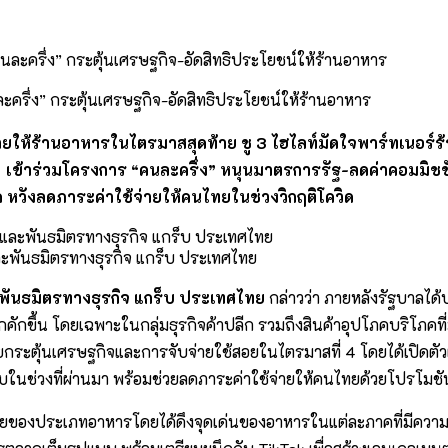
ะครึ่ง” กระตุ้นเศรษฐกิจ-อัดสิทธิประโยชน์ให้ร้านอาหาร
ยให้ร้านอาหารในไตรมาสสุดท้าย ชู 3 ไฮไลท์มัดใจพาร์ทเนอร์ร้า
” เข้าร่วมโครงการ “คนละครึ่ง” หนุนมาตรการรัฐ-ลดค่าคอมมิชช
ค หวังลดภาระค่าใช้จ่ายให้คนไทยในช่วงวิกฤติโควิด
ละพันธมิตรทางธุรกิจ แกร็บ ประเทศไทย
ะพันธมิตรทางธุรกิจ แกร็บ ประเทศไทย
กล่าวว่า ภายหลังรัฐบาลได้ป
ักขึ้น โดยเฉพาะในกลุ่มธุรกิจค้าปลีก รวมถึงสินค้าอุปโภคบริโภคที
ยกระตุ้นเศรษฐกิจและการจับจ่ายใช้สอยในไตรมาสที่ 4 โดยได้เปิดตัวแ
ในช่วงที่ผ่านมา พร้อมช่วยลดภาระค่าใช้จ่ายให้คนไทยด้วยโปรโมชั
ยของประเภทอาหารโดยได้ดึงจุดเด่นของอาหารในแต่ละภาคที่มีความเป็