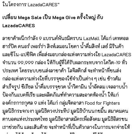
ในโครงการ LazadaCARES”
เปลี่ยน
Mega Sale
เป็น
Mega Give
ครั้งใหญ่ กับ
LazadaCARES
ลาซาด้าผนึกกำลัง 9 แบรนด์พันธมิตรบน LazMall ได้แก่ เดทตอล
ฮาร์ปิค คนอร์ เพอร์ร่า สิงห์เลมอนโซดา น้ำดื่มสิงห์ เลย์ มิรินด้า
และซีโน-แปซิฟิค เพื่อส่งมอบกล่องแห่งความห่วงใย LazadaCARES
จำนวน 99,999 กล่อง ให้กับผู้ที่ได้รับผลกระทบจากโควิด-19 ทั่ว
ประเทศ โดยระบบขนส่งลาซาด้า โลจิสติกส์ จะทำหน้าที่ขนส่ง
กล่องแห่งความห่วงใยที่บรรจุของใช้จำเป็นต่าง ๆ เช่น ข้าวต้ม
สำเร็จรูป ซีเรียล น้ำดื่มบรรจุขวด น้ำวิตามิน น้ำอัดลม เจลอาบน้ำ
ป้องกันแบคทีเรีย และผลิตภัณฑ์ทำความสะอาดห้องน้ำ ให้แก่
องค์กรการกุศล 9 แห่ง ได้แก่ กลุ่มจิตอาสา Food for Fighters
มูลนิธิกระจกเงา มูลนิธิดวงประทีป มูลนิธิบ้านนกขมิ้น สมาคมคน
ตาบอดแห่งประเทศไทย มูลนิธิอาสาสมัครเพื่อสังคม มูลนิธิอิสรชน
เราช่วยกัน และเส้นด้าย จะทำหน้าที่เป็นตัวกลางในการแจกจ่ายให้