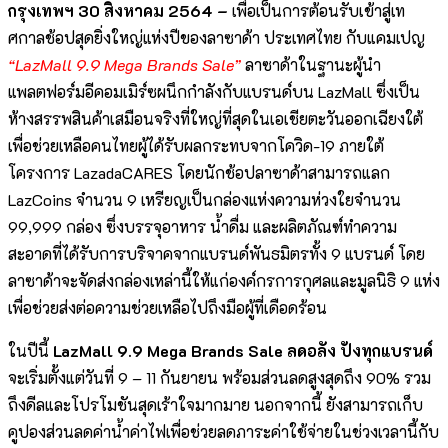
กรุงเทพฯ
30 สิงหาคม 2564 –
เพื่อเป็นการต้อนรับเข้าสู่เท
ศกาลช้อปสุดยิ่งใหญ่แห่งปีของลาซาด้า ประเทศไทย กับแคมเปญ
“LazMall 9.9 Mega Brands Sale”
ลาซาด้าในฐานะผู้นำ
แพลตฟอร์มอีคอมเมิร์ซผนึกกำลังกับแบรนด์บน LazMall ซึ่งเป็น
ห้างสรรพสินค้าเสมือนจริงที่ใหญ่ที่สุดในเอเชียตะวันออกเฉียงใต้
เพื่อช่วยเหลือคนไทยผู้ได้รับผลกระทบจากโควิด-19 ภายใต้
โครงการ LazadaCARES โดยนักช้อปลาซาด้าสามารถแลก
LazCoins จำนวน 9 เหรียญเป็นกล่องแห่งความห่วงใยจำนวน
99,999 กล่อง ซึ่งบรรจุอาหาร น้ำดื่ม และผลิตภัณฑ์ทำความ
สะอาดที่ได้รับการบริจาคจากแบรนด์พันธมิตรทั้ง 9 แบรนด์ โดย
ลาซาด้าจะจัดส่งกล่องเหล่านี้ให้แก่องค์กรการกุศลและมูลนิธิ 9 แห่ง
เพื่อช่วยส่งต่อความช่วยเหลือไปถึงมือผู้ที่เดือดร้อน
ในปีนี้
LazMall 9.9 Mega Brands Sale ลดอลัง ปังทุกแบรนด์
จะเริ่มตั้งแต่วันที่ 9 – 11 กันยายน พร้อมส่วนลดสูงสุดถึง 90% รวม
ถึงดีลและโปรโมชันสุดเร้าใจมากมาย นอกจากนี้ ยังสามารถเก็บ
คูปองส่วนลดค่าน้ำค่าไฟเพื่อช่วยลดภาระค่าใช้จ่ายในช่วงเวลานี้กับ