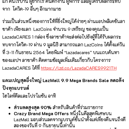
แก่ คนไร้บ้าน ผู้ยากไร้ คนตกงาน ผู้พิการ และผู้ได้รับผลกระทบ
จาก โควิด-19 อื่นๆ อีกมากมาย
ร่วมเป็นส่วนหนึ่งของการให้ที่ยิ่งใหญ่ได้ง่ายๆ ผ่านแอปพลิเคชันลา
ซาด้า เพียงแลก LazCoins จำนวน 9 เหรียญ ของคุณเป็น
LazadaCARES 1 กล่อง ซึ่งลาซาด้าจะส่งต่อไปยังผู้ที่ได้รับผลกระ
ทบจากโควิด-19 ผ่าน 9 มูลนิธิ สามารถแลก LazCoins ได้ตั้งแต่วัน
ที่ 3-11 กันยายน 2564 โดยพิมพ์ “lazadacares” บนแถบค้นหา
ของแอปฯ ลาซาด้า ติดตามข้อมูลเพิ่มเติมเกี่ยวกับโครงการ
LazadaCARES ได้ที่
https://lzd.co/LazadaCARES9921TH
แคมเปญสุดยิ่งใหญ่
LazMall 9.9 Mega Brands Sale ลดอลัง
ปังทุกแบรนด์
ไฮไลท์ดีลและโปรโมชัน อาทิ
ส่วนลดสูงสุด
90%
สำหรับสินค้าที่ร่วมรายการ
Crazy Brand Mega Offers
หนึ่งในดีลสุดพิเศษบน
LazMall มอบส่วนลดจากแบรนด์ชั้นนำตั้งแต่เที่ยงคืนจนถึงตี
สองของวันที่ 9 กันยายนนี้เท่านั้น