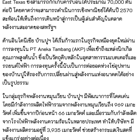
East Texas ซึ่งสามารถกักเก็บคาร์บอนได้ประมาณ 70,000 ตัน
ต่อปี โดยคาดว่าจะสามารถดำเนินการเชิงพาณิชย์ได้ต้นปี 2570
สะท้อนให้เห็นถึงการเดินหน้าสู่การเป็นผู้เล่นสำคัญในตลาด
พลังงานสะอาดของสหรัฐฯ
ด้านอินโดนีเซีย บ้านปูฯ ได้เริ่มก้าวแรกในธุรกิจเหมืองยุคใหม่ผ่าน
การลงทุนใน PT Aneka Tambang (AKP) เพื่อเข้าถึงแหล่งนิกเกิล
คุณภาพสูงต้นน้ำ ซึ่งเป็นวัตถุดิบหลักในอุตสาหกรรมแบตเตอรี่และ
รถยนต์ไฟฟ้า การลงทุนครั้งนี้นับเป็นการต่อยอดห่วงโซ่อุปทาน
ของบ้านปูให้รองรับการเปลี่ยนผ่านสู่พลังงานแห่งอนาคตได้อย่าง
เป็นรูปธรรม
ในกลุ่มธุรกิจพลังงานหมุนเวียน บ้านปูฯ มีพัฒนาการที่โดดเด่น
โดยมีกำลังการผลิตไฟฟ้ารวมจากพลังงานหมุนเวียนถึง 969 เมกะ
วัตต์ เพิ่มขึ้นจากปีก่อนหน้า 66 เมกะวัตต์ และเมื่อรวมกับกำลังผลิต
จากโรงไฟฟ้าพลังงานความร้อนในหลายประเทศ ทำให้บริษัทฯ มี
พลังงานผลิตรวมอยู่ที่ 3,935 เมกะวัตต์ ช่วยสร้างกระแสเงินสดที่
แข็งแกร่งอย่างต่อเนื่อง