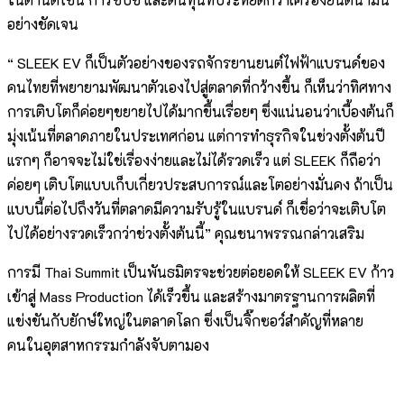
อย่างชัดเจน
“ SLEEK EV ก็เป็นตัวอย่างของรถจักรยานยนต์ไฟฟ้าแบรนด์ของ
คนไทยที่พยายามพัฒนาตัวเองไปสู่ตลาดที่กว้างขึ้น ก็เห็นว่าทิศทาง
การเติบโตก็ค่อยๆขยายไปได้มากขึ้นเรื่อยๆ ซึ่งแน่นอนว่าเบื้องต้นก็
มุ่งเน้นที่ตลาดภายในประเทศก่อน แต่การทำธุรกิจในช่วงตั้งต้นปี
แรกๆ ก็อาจจะไม่ใช่เรื่องง่ายและไม่ได้รวดเร็ว แต่ SLEEK ก็ถือว่า
ค่อยๆ เติบโตแบบเก็บเกี่ยวประสบการณ์และโตอย่างมั่นคง ถ้าเป็น
แบบนี้ต่อไปถึงวันที่ตลาดมีความรับรู้ในแบรนด์ ก็เชื่อว่าจะเติบโต
ไปได้อย่างรวดเร็วกว่าช่วงตั้งต้นนี้” คุณชนาพรรณกล่าวเสริม
การมี Thai Summit เป็นพันธมิตรจะช่วยต่อยอดให้ SLEEK EV ก้าว
เข้าสู่ Mass Production ได้เร็วขึ้น และสร้างมาตรฐานการผลิตที่
แข่งขันกับยักษ์ใหญ่ในตลาดโลก ซึ่งเป็นจิ๊กซอว์สำคัญที่หลาย
คนในอุตสาหกรรมกำลังจับตามอง