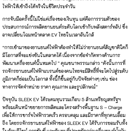
ไฟฟ้าให้เข้าถึงได้จริงในชีวิตประจำวัน
การจับมือครั้งนี้ไม่ใช่แค่เรื่องของเงินทุน แต่คือการรวมตัวของ
ประสบการณ์การผลิตยานยนต์ระดับโลกเข้ากับพลังสตาร์ทอัป ซึ่ง
อาจเปลี่ยนโฉมหน้าตลาด EV ไทยในเวลาอันใกล้
“การเข้ามาของยานยนต์ไฟฟ้าต้องทำให้ไม่ว่ายานยนต์สัญชาติใดก็
มีโอกาสที่จะแข่งขันในตลาดได้ เนื่องจากข้อจำกัดทางด้านการ
พัฒนาเครื่องยนต์นั้นหมดไป ” คุณชนาพรรณกล่าว “ดังนั้นการที่
รถจักรยานยนต์ไฟฟ้าแบรนด์ของคนไทยจะมีสิทธิ์ที่จะโตไปสู่ระดับ
ภูมิภาคก็ย่อมเป็นโอกาส ทั้งนี้ก็ขึ้นอยู่กับปัจจัยต่างๆ เช่น ช่อง
ทางการจัดจำหน่าย ราคา คุณภาพ และรูปลักษณ์”
ปัจจุบัน SLEEK EV ได้ระดมทุนรวมเกือบ 5 ล้านเหรียญสหรัฐฯ
พร้อมเดินหน้าขยายการผลิตและโครงสร้างพื้นฐาน S – Charge
เพื่อให้การชาร์จไฟฟ้ารวดเร็ว ครอบคลุม และมีราคาที่ทุกคนเอื้อม
ถึง โดยรถจักรยานยนต์ไฟฟ้าของ SLEEK EV ได้รับการยอมรับทั้ง
ในด้านดีไซน์ การขับขี่ และต้นทุนที่ประหยัดกว่าเครื่องยนต์น้ำมัน