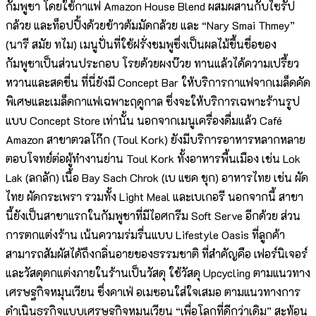
กัมพูชา โดยใช้กาแฟ Amazon House Blend ผสมผสานกับไซรัป
กล้วย และท็อปปิ้งด้วยข้าวต้มมัดกล้วย และ “Nary Smai Thmey”
(นารี สมัย ทไม) เมนูปั่นที่ใช้ฝรั่งชมพูซึ่งเป็นผลไม้ขึ้นชื่อของ
กัมพูชาเป็นส่วนประกอบ โรยด้วยผงบ๊วย ทานแล้วได้ความเปรี้ยว
หวานและสดชื่น ที่นี่ยังมี Concept Bar ให้บริการกาแฟจากเมล็ดคัด
พิเศษและเมล็ดกาแฟเฉพาะฤดูกาล ซึ่งจะให้บริการเฉพาะร้านรูป
แบบ Concept Store เท่านั้น นอกจากเมนูเครื่องดื่มแล้ว Café
Amazon สาขาตวลโก๊ก (Toul Kork) ยังมีบริการอาหารหลากหลาย
ตอบโจทย์ต่อผู้ทำงานย่าน Toul Kork ทั้งอาหารพื้นเมือง เช่น Lok
Lak (ลกลัก) เนื้อ Bay Sach Chrok (เบ แซค ชุก) อาหารไทย เช่น ผัด
ไทย ผัดกระเพรา รวมทั้ง Light Meal และเบเกอรี นอกจากนี้ สาขา
นี้ยังเป็นสาขาแรกในกัมพูชาที่มีไอศกรีม Soft Serve อีกด้วย ส่วน
การตกแต่งร้าน เน้นความร่มรื่นแบบ Lifestyle Oasis ที่ลูกค้า
สามารถสัมผัสได้ถึงกลิ่นอายของธรรมชาติ ที่สำคัญคือ เฟอร์นิเจอร์
และวัสดุตกแต่งภายในร้านเป็นวัสดุ ใช้วัสดุ Upcycling ตามแนวทาง
เศรษฐกิจหมุนเวียน ซึ่งคาเฟ่ อเมซอนใส่ใจเสมอ ตามแนวทางการ
ดำเนินธุรกิจแบบเศรษฐกิจหมุนเวียน “เพื่อโลกที่ดีกว่าเดิม” สะท้อน