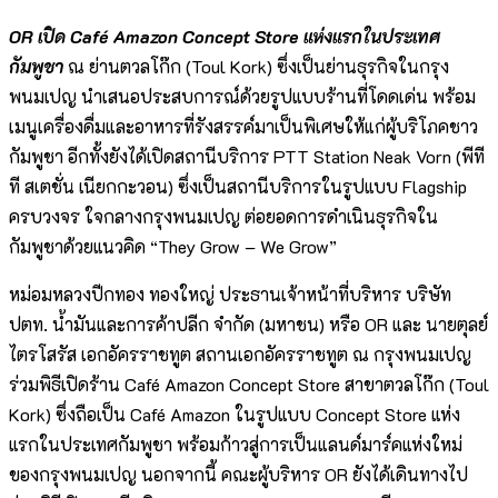
OR เปิด Café Amazon Concept Store แห่งแรกในประเทศ
กัมพูชา
ณ ย่านตวลโก๊ก (Toul Kork) ซึ่งเป็นย่านธุรกิจในกรุง
พนมเปญ นำเสนอประสบการณ์ด้วยรูปแบบร้านที่โดดเด่น พร้อม
เมนูเครื่องดื่มและอาหารที่รังสรรค์มาเป็นพิเศษให้แก่ผู้บริโภคชาว
กัมพูชา อีกทั้งยังได้เปิดสถานีบริการ PTT Station Neak Vorn (พีที
ที สเตชั่น เนียกกะวอน) ซึ่งเป็นสถานีบริการในรูปแบบ Flagship
ครบวงจร ใจกลางกรุงพนมเปญ ต่อยอดการดำเนินธุรกิจใน
กัมพูชาด้วยแนวคิด “They Grow – We Grow”
หม่อมหลวงปีกทอง ทองใหญ่ ประธานเจ้าหน้าที่บริหาร บริษัท
ปตท. น้ำมันและการค้าปลีก จำกัด (มหาชน) หรือ OR และ นายตุลย์
ไตรโสรัส เอกอัครราชทูต สถานเอกอัครราชทูต ณ กรุงพนมเปญ
ร่วมพิธีเปิดร้าน Café Amazon Concept Store สาขาตวลโก๊ก (Toul
Kork) ซึ่งถือเป็น Café Amazon ในรูปแบบ Concept Store แห่ง
แรกในประเทศกัมพูชา พร้อมก้าวสู่การเป็นแลนด์มาร์คแห่งใหม่
ของกรุงพนมเปญ นอกจากนี้ คณะผู้บริหาร OR ยังได้เดินทางไป