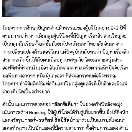
โดยจากการศึกษาปัญหาด้านผิวพรรณของผู้บริโภคช่วง 2-3 ปีที่
ผ่านมา พบว่า จากเดิมกลุ่มผู้บริโภคที่มีปัญหาเรื่องสิว ส่วนใหญ่จะ
เป็นกลุ่มนักเรียนตั้งแต่ชั้นมัธยมไปจนถึงมหาวิทยาลัย อันมาจาก
การเปลี่ยนแปลงด้านฮอร์โมน แต่ปัจจุบันกลับพบว่า ปัญหาเรื่องสิว
สามารถเกิดขึ้นได้กับคนเกือบทุกเพศทุกวัย โดยเฉพาะหนุ่มสาว
ออฟฟิศที่ทำงานในเมือง อันเกิดจากความเครียด รวมถึงปัจจัยเรื่อง
มลพิษทางอากาศ หรือ ฝุ่นละออง ที่ส่งผลกระทบต่อผิวพรรณ
โดยตรง ทำให้ผลิตภัณฑ์สกินแคร์ในกลุ่มดูแลผิวที่เป็นสิวและผิวแพ้
ง่าย เติบโตเป็นอย่างมาก
ดังนั้น แผนการตลาดของ
“อ๊อกซีเคียว”
ในช่วงครึ่งปีหลังจะมุ่ง
เน้นการสร้าง Branding ให้ผู้บริโภคได้รับรู้เพิ่มมากขึ้น ซึ่งได้ดึงนัก
แสดงวัยรุ่น
“วอร์-วนรัตน์ รัศมีรัตน์”
มาร่วมเป็นแบรนด์แอมบา
สเดอร์ เพราะเป็นนักแสดงที่มีความสามารถ ทั้งด้านการแสดง ด้าน