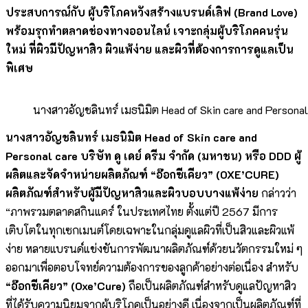
ประสบการณ์กับ ผู้บริโภคหวังสร้างแบรนด์เลิฟ (Brand Love)
พร้อมรุกทำตลาดช่องทางออนไลน์ เจาะกลุ่มผู้บริโภคคนรุ่น
ใหม่ ที่ผิวมีปัญหาสิว ผิวแพ้ง่าย และผิวที่ต้องการการดูแลเป็น
พิเศษ
นางสาวอัญชลินทร์ เมธนิมิต Head of Skin care and Personal 
นางสาวอัญชลินทร์ เมธนิมิต
Head of Skin care and
Personal care
บริษัท ดู เดย์ ดรีม จำกัด (มหาชน) หรือ
DDD
ผู้
ผลิตและจัดจำหน่ายผลิตภัณฑ์ “อ๊อกซีเคียว” (
OXE
’
CURE
)
ผลิตภัณฑ์
สำหรับผู้มี
ปัญหาสิวและผิวบอบบางแพ้ง่าย
กล่าวว่า
“ภาพรวมตลาดสกินแคร์ ในประเทศไทย ตั้งแต่ปี 2567 มีการ
เติบโตในทุกเซกเมนต์โดยเฉพาะในกลุ่มดูแลผิวที่เป็นสิวและผิวแพ้
ง่าย หลายแบรนด์แข่งขันการพัฒนาผลิตภัณฑ์ด้วยนวัตกรรมใหม่ ๆ
ออกมาเพื่อตอบโจทย์ความต้องการของลูกค้าอย่างต่อเนื่อง สำหรับ
“อ๊อกซีเคียว”
(
Oxe
’
Cure
)
ถือเป็นผลิตภัณฑ์สำหรับดูแลปัญหาสิว
ที่ได้รับความนิยมจากผู้บริโภคเป็นอย่างดี เนื่องจากเป็นผลิตภัณฑ์ที่