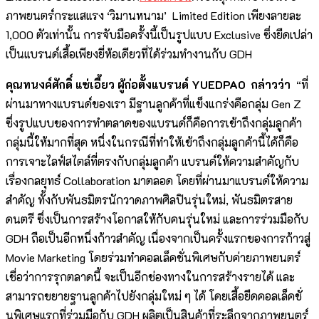
ภาพยนตร์กระแสแรง ‘วิมานหนาม’ Limited Edition เพียงลายละ
1,000 ตัวเท่านั้น การจับมือครั้งนี้เป็นรูปแบบ Exclusive ซึ่งยืดเปล่า
เป็นแบรนด์เสื้อเพียงยี่ห้อเดียวที่ได้ร่วมทำงานกับ GDH
คุณทนงค์ศักดิ์ แซ่เอี้ยว ผู้ก่อตั้งแบรนด์ YUEDPAO กล่าวว่า
“ที่
ผ่านมาทางแบรนด์ของเรา มีฐานลูกค้าที่แข็งแกร่งคือกลุ่ม Gen Z
ซึ่งรูปแบบของการทำตลาดของแบรนด์ก็คือการเข้าถึงกลุ่มลูกค้า
กลุ่มนี้ให้มากที่สุด หนึ่งในกรณีที่ทำให้เข้าถึงกลุ่มลูกค้านี้ได้ก็คือ
การเจาะไลฟ์สไตล์ที่ตรงกับกลุ่มลูกค้า แบรนด์ให้ความสำคัญกับ
เรื่องกลยุทธ์ Collaboration มาตลอด โดยที่ผ่านมาแบรนด์ให้ความ
สำคัญ ทั้งกับพันธมิตรนักวาดภาพศิลปินรุ่นใหม่, พันธมิตรสาย
ดนตรี ซึ่งเป็นการสร้างโอกาสให้กับคนรุ่นใหม่ และการร่วมมือกับ
GDH ถือเป็นอีกหนึ่งก้าวสำคัญ เนื่องจากเป็นครั้งแรกของการก้าวสู่
Movie Marketing โดยร่วมทำคอลเล็คชั่นพิเศษกับค่ายภาพยนตร์
เชื่อว่าการรุกตลาดนี้ จะเป็นอีกช่องทางในการสร้างรายได้ และ
สามารถขยายฐานลูกค้าไปยังกลุ่มใหม่ ๆ ได้ โดยเสื้อยืดคอลเล็คชั่
นพิเศษแรกที่ร่วมมือกับ GDH ผลิตเป็นสินค้าที่ระลึกจากภาพยนตร์