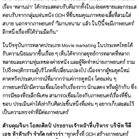
เรื่อง ‘หลานม่า’ ได้กระแสตอบรับดีมากทั้งในแง่ยอดขายและกระแส
ตอบรับจากกลุ่มแฟนหนัง GDH ที่ชื่นชมคุณภาพของเสื้อที่สวมใส่
สบาย นอกจากภาพยนตร์ ‘วิมานหนาม’ แล้ว ในปีนี้จะมีภาพยนตร์
อีกหนึ่งเรื่องที่ได้ร่วมมือกัน”
ในปัจจุบันการตลาดประเภท Movie marketing ในประเทศไทยได้
รับความนิยมมากขึ้นเรื่อย ๆ เห็นได้จากกลยุทธ์การตลาดที่หลาก
หลายและความทุ่มเทของค่ายหนัง และผู้จัดจำหน่ายภาพยนตร์ รวม
ไปถึงพฤติกรรมผู้บริโภคที่เปลี่ยนแปลงไป เนื่องจากผู้ชมยุคใหม่
คาดหวังประสบการณ์ที่มากกว่าแค่การดูหนัง โดยแฟน ๆ
ภาพยนตร์มักมีความเชื่อมโยงกับเรื่องราว นักแสดง หรือผู้กำกับ ซึ่ง
การมีของที่ระลึกพิเศษ สามารถเชื่อมโยงกับภาพยนตร์เรื่องที่ชื่น
ชอบ ประเมินค่าได้เท่ากับศิลปะชิ้นหนึ่งที่แฟน ๆ อยากเก็บสะสมไว้
เป็นความทรงจำที่มีต่อภาพยนตร์
ด้านคุณจินา โอสถศิลป์ ประธานเจ้าหน้าที่บริหาร บริษัท จีดี
เอช ห้าห้าเก้า จำกัด กล่าวว่า
“ทุกครั้งที่ GDH สร้างภาพยนตร์