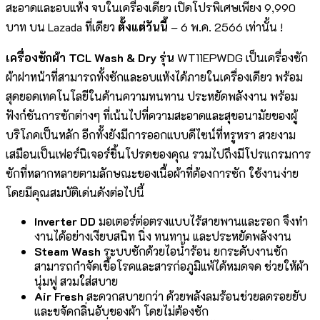
สะอาดและอบแห้ง จบในเครื่องเดียว เปิดโปรพิเศษเพียง 9,990
บาท บน Lazada ที่เดียว
ตั้งแต่วันนี้
– 6 พ.ค. 2566 เท่านั้น !
เครื่องซักผ้า
TCL Wash & Dry รุ่น
WT11EPWDG เป็นเครื่องซัก
ผ้าฝาหน้าที่สามารถทั้งซักและอบแห้งได้ภายในเครื่องเดียว พร้อม
สุดยอดเทคโนโลยีในด้านความทนทาน ประหยัดพลังงาน พร้อม
ฟังก์ชันการซักต่างๆ ที่เน้นไปที่ความสะอาดและสุขอนามัยของผู้
บริโภคเป็นหลัก อีกทั้งยังมีการออกแบบดีไซน์ที่หรูหรา สวยงาม
เสมือนเป็นเฟอร์นิเจอร์ชิ้นโปรดของคุณ รวมไปถึงมีโปรแกรมการ
ซักที่หลากหลายตามลักษณะของเนื้อผ้าที่ต้องการซัก ใช้งานง่าย
โดยมีคุณสมบัติเด่นดังต่อไปนี้
Inverter DD
มอเตอร์ต่อตรงแบบไร้สายพานและรอก จึงทํา
งานได้อย่างเงียบสนิท นิ่ง ทนทาน และประหยัดพลังงาน
Steam Wash
ระบบซักด้วยไอน้ำร้อน ยกระดับงานซัก
สามารถกำจัดเชื้อโรคและสารก่อภูมิแพ้ได้หมดจด ช่วยให้ผ้า
นุ่มฟู สวมใส่สบาย
Air Fresh
สะดวกสบายกว่า ด้วยพลังลมร้อนช่วยลดรอยยับ
และขจัดกลิ่นอับของผ้า โดยไม่ต้องซัก