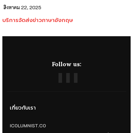
สิงหาคม 22, 2025
บริการจัดส่งข่าวภาษาอังกฤษ
Follow us:
เกี่ยวกับเรา
ICOLUMNIST.CO